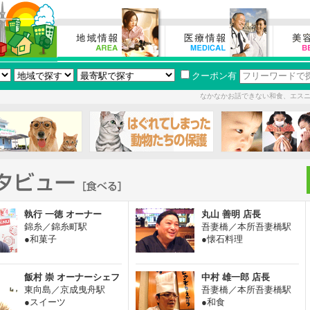
クーポン有
なかなかお話できない和食、エス
執行 一徳 オーナー
丸山 善明 店長
錦糸／錦糸町駅
吾妻橋／本所吾妻橋駅
●和菓子
●懐石料理
飯村 崇 オーナーシェフ
中村 雄一郎 店長
東向島／京成曳舟駅
吾妻橋／本所吾妻橋駅
●スイーツ
●和食