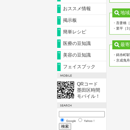
おススメ情報
地域
掲示板
・吾妻橋［
・業平［3
簡単レシピ
医療の豆知識
最寄
美容の豆知識
・錦糸町駅
・京成曳舟
フェイスブック
QRコード
墨田区時間
モバイル！
Google
Yahoo！