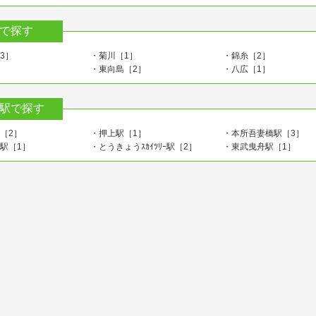
で探す
3］
・菊川［1］
・錦糸［2］
］
・東向島［2］
・八広［1］
駅で探す
［2］
・押上駅［1］
・本所吾妻橋駅［3］
駅［1］
・とうきょうｽｶｲﾂﾘｰ駅［2］
・東武曳舟駅［1］