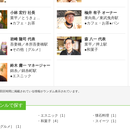
小林 宏行 社長
楡井 有子 オーナー
業平／とうきょ...
東向島／東武曳舟駅
●カフェ・お茶
●カフェ・お茶●パン
岩崎 隆司 代表
森 八一 代表
吾妻橋／本所吾妻橋駅
業平／押上駅
●その他［グルメ］
●和菓子
鈴木 庸一 マネージャー
錦糸／錦糸町駅
●エスニック
田区時間に掲載されている情報がランダム表示されています。
ンルで探す
］
・エスニック［1］
・懐石料理［1］
］
・和菓子［4］
・スイーツ［1］
グルメ］［1］