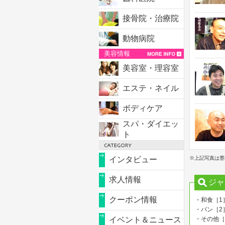
接骨院・治療院
動物病院
美容情報
美容室・理容室
エステ・ネイル
ボディケア
スパ・ダイエッ
ト
インタビュー
※上記写真は墨
求人情報
ジャ
クーポン情報
・和食［1
・パン［2
イベント＆ニュース
・その他［