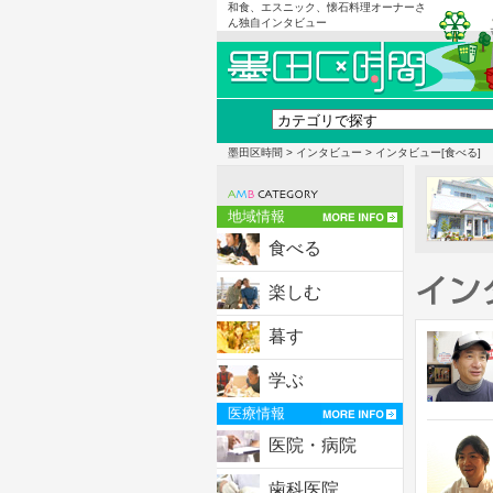
和食、エスニック、懐石料理オーナーさ
ん独自インタビュー
墨田区時間
>
インタビュー
> インタビュー[食べる]
地域情報
食べる
楽しむ
暮す
学ぶ
医療情報
医院・病院
歯科医院