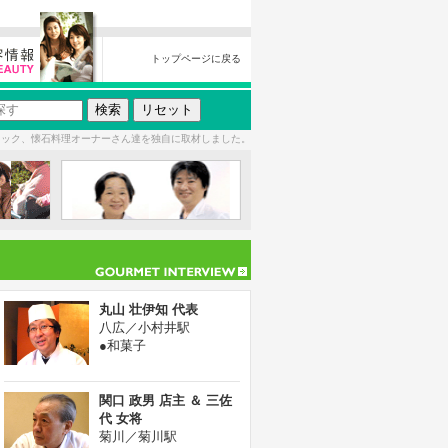
トップページに戻る
ニック、懐石料理オーナーさん達を独自に取材しました。
丸山 壮伊知 代表
八広／小村井駅
●和菓子
関口 政男 店主 ＆ 三佐
代 女将
菊川／菊川駅