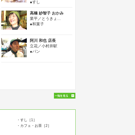
●すし
高橋 紗智子 おかみ
業平／とうきょ...
●和菓子
阿川 和也 店長
立花／小村井駅
●パン
・すし［1］
・カフェ・お茶［2］