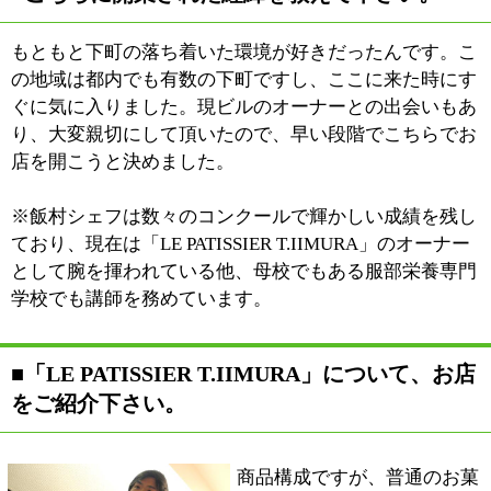
楽しさを味わって欲しいなと思っています。それがお店
のコンセプトですね。
もともとは30代・40代ぐらいの女性を考えていました
が、土地柄、年配の方にも多くご来店頂いていますし、
パンを置いたことで、パンを求める方にも気軽に入って
頂けるお店になりました。
男性の方にもファッション的な部分で来店しやすいよう
で、お土産などを買いに来て下さる姿を見受けます。
■飯村さんのお菓子への想いや、今後の展望に
ついてお話し下さい。
私自身はフランスでもやってきましたので、伝統深さを
守る人間だと思います。ですが、守るだけではどうして
もその時代について行けません。自分がこの道に携わっ
ていく上では、その時代にあった、新しいお菓子をアレ
ンジして作って行かなくてはと思っています。
伝統は伝統で楽しみつつも、それを基盤に自分の時代に
合うお菓子、更に発展したお菓子を作り上げて行きたい
ですね。発展した新しいお菓子を作るということは、伝
統と新しい時代時代のパイプ役ということでもあります
し、責任かなとも思います。これは新商品考案の際にも
心がけていることですし、後進の指導の際にも考えてい
ることです。スタッフにも伝わっている・・・といいの