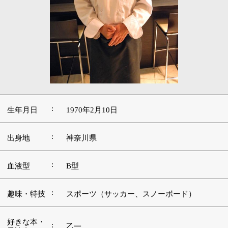
:
生年月日
1970年2月10日
:
出身地
神奈川県
:
血液型
B型
:
趣味・特技
スポーツ（サッカー、スノーボード）
好きな本・
:
乙一
愛読書
:
好きな映画
オードリー・ヘプバーン主演作品
好きな音
:
楽・アーテ
J-POP、EXILE
ィスト
好きな場
:
雪山の頂上
所・観光地
■この道を志したきっかけをお聞かせ下さい。
元々は料理をやりたくて専門学校（服部栄養専門学校）
に入ったんです。親戚がフランス料理のお店を自営でや