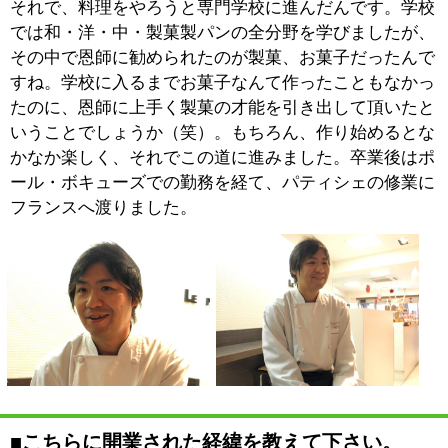
ぐに気に入りました。現ビルのオーナーとの出会いもあ
り、大変親切にして頂いたので、早い段階でこちらでお
店を開こうと決めました。
※飯村シェフは数々のコンクールで輝かしい成績を残し
ており、現在は「LE PATISSIER T.IIMURA」のオーナー
として腕を揮われている他、母校でもある服部栄養専門
学校でも講師を務めています。
■「LE PATISSIER T.IIMURA」について、お店
をご紹介下さい。
商品構成ですが、普通のお菓
子屋さんにもあるような、シ
ョーケースに並ぶお菓子や焼
き菓子はもちろん、フランス
菓子から発展してきたパン、
パンにつけるコンフィチュー
ル（ジャム）なども置き、お
菓子屋さんとしてはちょっと珍しいような商品も扱って
います。季節によって入れ替わることもありますが、商
品の総数は120ぐらいでしょうか。
ほとんどのお客様にとって、ケーキを買うことが目的で
しょうが、その中であれもこれもと商品をみたり、選ぶ