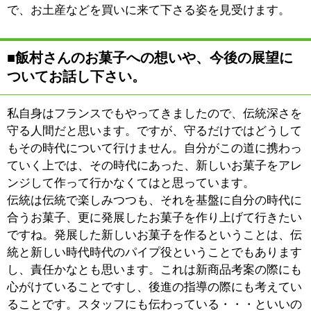
:
ジャンル
●スイーツ
03-3619-1163
:
TEL
:
定休日
月曜日
:
最寄駅
京成曳舟駅
:
所在地
墨田区東向島2-31-11
:
WEB
:
営業時間
11：00～20：00
:
駐車場
無
このページの先頭へ
江戸川区時間
江東区時間
葛飾区時間
|
表示：
PC
モバイル