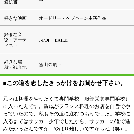
っていたので、私もその道に進むつもりでした。学校に
入るまではサッカー少年でしたから、サッカーの道で進
みたかったんですが、やはり難しいですからね（笑）。
それで、料理をやろうと専門学校に進んだんです。学校
では和・洋・中・製菓製パンの全分野を学びましたが、
その中で恩師に勧められたのが製菓、お菓子だったんで
すね。学校に入るまでお菓子なんて作ったこともなかっ
たのに、恩師に上手く製菓の才能を引き出して頂いたと
いうことでしょうか（笑）。もちろん、作り始めるとな
かなか楽しく、それでこの道に進みました。卒業後はポ
ール・ボキューズでの勤務を経て、パティシェの修業に
フランスへ渡りました。
■こちらに開業された経緯を教えて下さい。
もともと下町の落ち着いた環境が好きだったんです。こ
の地域は都内でも有数の下町ですし、ここに来た時にす