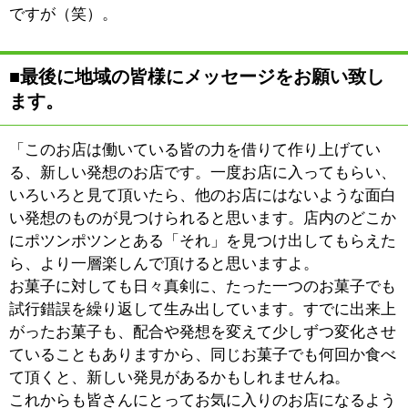
©
2013 art blue Inc.