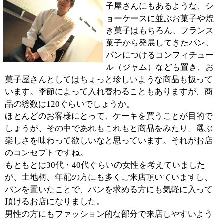
ですが（笑）。
■最後に地域の皆様にメッセージをお願い致し
ます。
「このお店は働いている皆の力を借りて作り上げてい
る、新しい発想のお店です。一度お店に入ってもらい、
いろいろと見て頂いたら、他のお店にはないような面白
い発想のものが見つけられると思います。店内のどこか
にポツンポツンとある「それ」を見つけ出してもらえた
ら、より一層楽しんで頂けると思いますよ。
お菓子に対しても日々真剣に、たった一つのお菓子でも
試行錯誤を繰り返して生み出しています。すでに出来上
がったお菓子も、配合や発想を変えて少しずつ変化させ
ていることもありますから、同じお菓子でも何回か食べ
て頂くと、新しい発見があるかもしれませんね。
これからも皆さんにとってお気に入りのお店になるよう
に努力して行きますので、是非、お越し下さい。
※上記記事は2012.2に取材したものです。
情報時間の経過による変化などがございます事をご了承
ください。