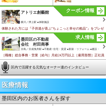
会社 村田商事
（株）
京島／京成曳舟駅 ●不動産･住宅・賃貸 ●新築・リフォーム ●建設・
設計 ●保険 ●損害保険
［職種］総合事務・営業［給与］月給24万円以上［雇用形態］正社員
区内で活躍する元気なオーナー達のインタビュー
医療情報
墨田区内のお医者さんを探す
医院
・
病院
歯科医院
知って安心、ご当
口腔内の悩みはこ
地の名医情報！
ちらで解消！
接骨院
・
治療院
動物病院
身近なところで健
ペットも安心、動
康づくり！
物のお医者さん！
求人情報
岡野整形外科
両国／両国駅 ●整形外科 ●リハビリテーション科 ●形成外科 ●内科
［職種］［１］理学療法士 ［２］作業療法士 ［３］リハビリ助手
［給与］［1］［2］院内規定により、経験を考慮させて頂きます
［3］時給1,350円～［雇用形態］［1］［2］正社員 ［3］パート・ア
区民の健康を守る頼れるドクター達のインタビュー
ルバイト