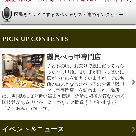
このページの先頭へ
江戸川区時間
江東区時間
葛飾区時間
|
表示：
PC
モバイル
©
2013 art blue Inc.