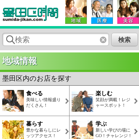
地域情報
墨田区内のお店を探す
食べる
楽しむ
美味しい情報盛り
笑顔が満載！レジ
だくさん！
ャースポット！
暮らす
学ぶ
豊かな暮らしにレ
新しい学びの場に
ッツアクセス！
GO！チャレンジ！
クーポン情報
アトリエ創藝館
横川／押上駅 ●体験施設
体験された方には『子供達が喜ぶ“ちょこっと幸せの粗品”』をプレゼ
ント！！
求人情報
墨田区の不動産