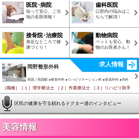
美容情報
墨田区内でキレイになる
美容室
・
理容室
エステ
・
ネイル
髪の毛
・
頭皮のケア
指先のケアもこち
は地元の名店で！
らでお任せ！
ボディケア
スパ
・
ダイエット
癒しの空間、ボデ
THE体磨き！リフ
ィケア
・
スポット！
レッシュ空間情
報！
クーポン情報
ピースブレス リ
ラクゼーション
サロン高砂
その他／高砂駅（徒歩1分） ●リフレクソロジー
はじめての方限定３回割プラン・リフレクソロジー リフレクソロジー
セットコース (パウダー+オイル)組合せセット
求人情報
ピュアウォータ
ー東雲店
その他／豊洲駅 ●美容室 ●ヘッドスパ ●フェイシャル・美顔 ●メイク
●着付け
［職種］①スタイリスト ②アシスタント ③フロント［給与］①25万
円以上（経験により応相談） ②16万円以上（経験により応相談） ③
時給950円（土・日・祝日は優遇あり）［雇用形態］①②正社員・パー
区民をキレイにするスペシャリスト達のインタビュー
ト ③正社員・パート・アルバイト