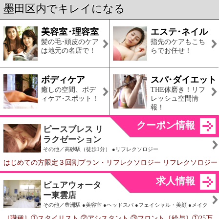
PICK UP CONTENTS
磯貝べっ甲専門店
子どもの頃、お祭りで親に買ってもら
ったべっ甲飴。甘い味が口いっぱいに
広がったのを覚えていますが、その名
前の由来となったべっ甲のお店「磯貝
べっ甲専門店」を訪ねました。場所
は、両国駅にほど近い墨田区横網。近所に相撲が行なわれる
国技館があるせいか「よこづな」と間違う方がいますが、
「よこあみ」です（笑）。
イベント＆ニュース
地域で循環リユースイベ
ント「こども服と絵本の
無償譲渡会＆無料回収」
（江東区）
新生児～160cmまでのサイズアウトしたこども服を次世代の
こども達へ譲渡してリユースしましょう！ こどもの着られな
くなったこども服や絵本は捨てずに無料回収に持っていきま
しょう！ こ...