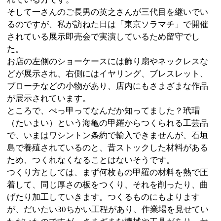
着して、同じ厚さの板をつくり、それを削ったり、曲
げたり加工していきます。つくるものにもよります
が、だいたい30ちかい工程があり、作業場を見せてい
ただいたのですが、さまざまな機械や工具があり、ヤ
スリだけでも20～30種類ありました。
店舗の右側、駐車場の横に「小さな博物館」と書かれ
たショーケースがあり、大正時代・明治時代・江戸時
代につくられたべっ甲の櫛やメガネなど、価値ある骨
董品が展示されています。ちなみに、徳川家康のメガ
ネもべっ甲だったそうです。
そうそう、店内にあったネックレスを見て、ちょっと
ビックリ。なんと、みんな100万円以上のものばかり。
いつか買える身分になりたいなぁと思いながら、店を
あとにしました。
※上記記事は墨田区時間スタッフにより取材掲載され
たものです。
個人の主観的な評価や情報時間の経過による変化など
がございます事をご了承ください。