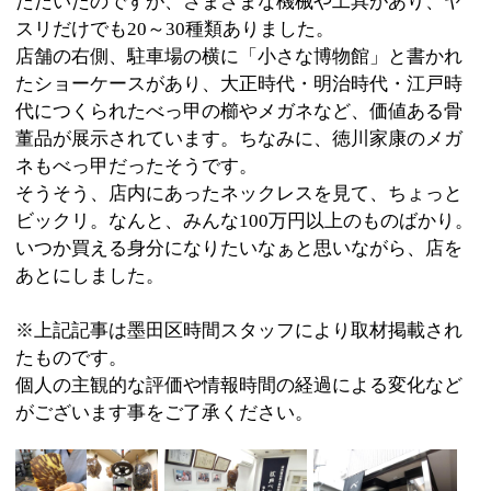
:
ジャンル
●伝統工芸・文化
03-3625-5875
:
TEL
:
定休日
土曜・日曜・祝日
:
最寄駅
両国駅
:
所在地
墨田区横網2-5-5
:
WEB
http://isogai-bekko.jp/
:
営業時間
10：00～18：00
:
駐車場
無
このページの先頭へ
江戸川区時間
江東区時間
葛飾区時間