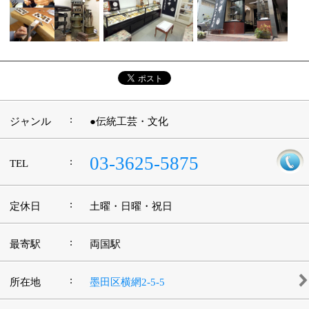
|
表示：
PC
モバイル
©
2013 art blue Inc.