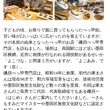
門店」を訪ねました。場所は、両国駅にほど近い墨田
区横網。近所に相撲が行なわれる国技館があるせいか
「よこづな」と間違う方がいますが、「よこあみ」で
す（笑）。
磯貝べっ甲専門店は、昭和14年に創業。初代の庫太さ
んは現在98才で、勲六等瑞宝章をはじめ、技術功労賞
や墨田区無形文化財など数々の賞を受賞。今回は庫太
さんのご長男で二代目、代表取締役でもある磯貝一
（はじめ）さんがご案内してくださいました。一さん
もすみだマイスターや墨田区無形文化財などに認定さ
れている方です。
そして一さんのご長男の英之さんが三代目を継いでい
るのですが、私が訪ねた日は「東京ソラマチ」で開催
されている展示即売会で実演しているため留守でし
た。
お店の左側のショーケースには飾り扇やネックレスな
どが展示され、右側にはイヤリング、ブレスレット、
ブローチなどの小物があり、店内にもさまざまな作品
が展示されています。
ところで、べっ甲ってなんだか知ってました？玳瑁
（たいまい）という海亀の甲羅からつくられる工芸品
で、いまはワシントン条約で輸入できませんが、石垣
島で養殖されているのと、昔ストックした材料がある
ため、つくれなくなることはないそうです。
つくり方としては、まず何枚もの甲羅の材料を熱で圧