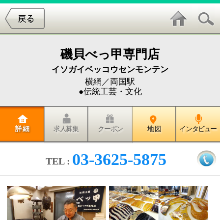
磯貝べっ甲専門店
イソガイベッコウセンモンテン
横網／両国駅
●伝統工芸・文化
詳 細
求人募集
クーポン
地 図
インタビュー
03-3625-5875
TEL :
子どもの頃、お祭りで親に買ってもらったべっ甲飴。
甘い味が口いっぱいに広がったのを覚えていますが、
その名前の由来となったべっ甲のお店「磯貝べっ甲専