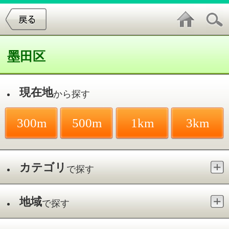
墨田区
現在地
から探す
300m
500m
1km
3km
カテゴリ
で探す
地域
で探す
最寄駅
で探す
外科／八広
件中
1～2
件を表示
2
平野診療所
八広／八広駅