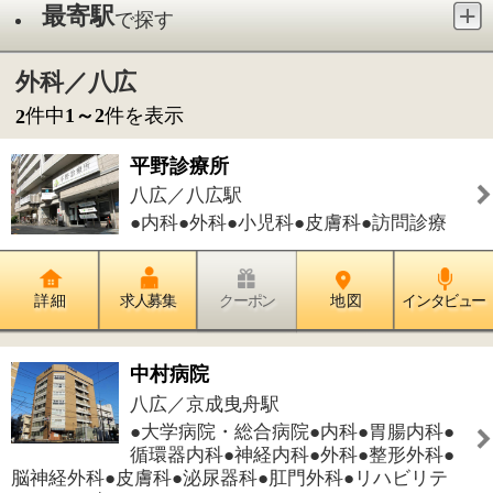
●内科●外科●小児科●皮膚科●訪問診療
詳 細
求人募集
クーポン
地 図
インタビュー
中村病院
八広／京成曳舟駅
●大学病院・総合病院●内科●胃腸内科●
循環器内科●神経内科●外科●整形外科●
脳神経外科●皮膚科●泌尿器科●肛門外科●リハビリテ
ーション科
詳 細
求人募集
クーポン
地 図
インタビュー
件中
1～2
件を表示
2
1
このページの先頭へ
江戸川区時間
江東区時間
葛飾区時間