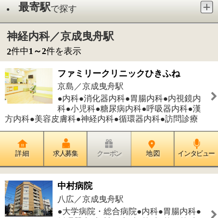
●内科●消化器内科●胃腸内科●内視鏡内
科●小児科●糖尿病内科●呼吸器内科●漢
方内科●美容皮膚科●神経内科●循環器内科●訪問診療
詳 細
求人募集
クーポン
地 図
インタビュー
中村病院
八広／京成曳舟駅
●大学病院・総合病院●内科●胃腸内科●
循環器内科●神経内科●外科●整形外科●
脳神経外科●皮膚科●泌尿器科●肛門外科●リハビリテ
ーション科
詳 細
求人募集
クーポン
地 図
インタビュー
件中
1～2
件を表示
2
1
このページの先頭へ