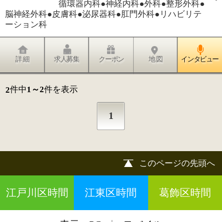
江戸川区時間
江東区時間
葛飾区時間
|
表示：
PC
モバイル
©
2013 art blue Inc.