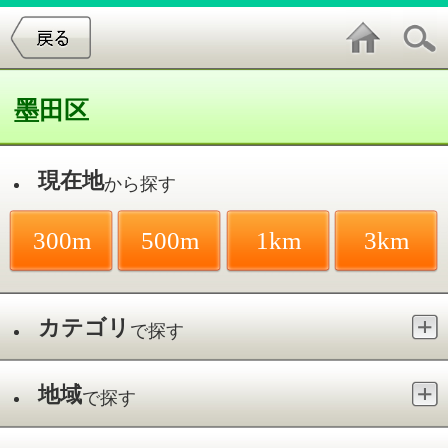
墨田区
現在地
から探す
300m
500m
1km
3km
カテゴリ
で探す
地域
で探す
最寄駅
で探す
神経内科／京成曳舟駅
件中
1～2
件を表示
2
ファミリークリニックひきふね
京島／京成曳舟駅