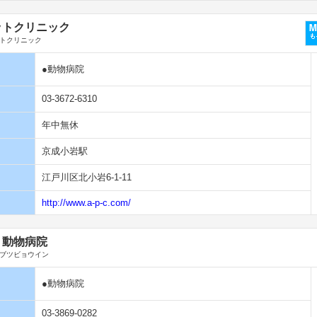
ットクリニック
トクリニック
●動物病院
03-3672-6310
年中無休
京成小岩駅
江戸川区北小岩6-1-11
http://www.a-p-c.com/
り動物病院
ブツビョウイン
●動物病院
03-3869-0282