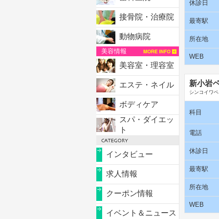
休診日
接骨院・治療院
最寄駅
動物病院
所在地
美容情報
WEB
美容室・理容室
新小岩
エステ・ネイル
シンコイワペ
ボディケア
科目
スパ・ダイエッ
ト
電話
休診日
インタビュー
最寄駅
求人情報
所在地
クーポン情報
WEB
イベント＆ニュース