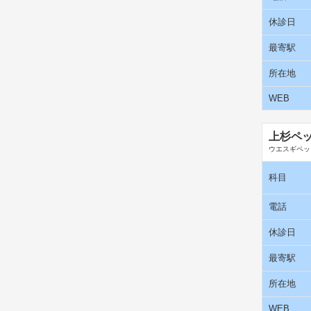
休診日
最寄駅
所在地
WEB
上杉ペ
ウエスギペッ
科目
電話
休診日
最寄駅
所在地
WEB