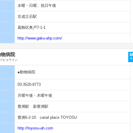
水曜・日曜、祝日午後
京成立石駅
葛飾区奥戸7-1-1
http://www.gaku-ahp.com/
動物病院
ツビョウイン
●動物病院
03-3520-9773
月曜午後・木曜午後
豊洲駅 新豊洲駅
豊洲6-2-10 canal place TOYOSU
http://toyosu-ah.com