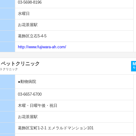
03-5698-8196
水曜日
お花茶屋駅
葛飾区立石5-4-5
http://www.fujiwara-ah.com/
まペットクリニック
トクリニック
●動物病院
03-6657-6700
木曜・日曜午後・祝日
お花茶屋駅
葛飾区宝町1-2-1 エメラルドマンション101