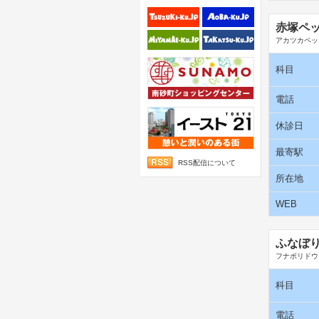
赤塚ペ
アカツカペッ
科目
電話
休診日
最寄駅
RSS配信について
所在地
WEB
ふなぼ
フナボリドウ
科目
電話