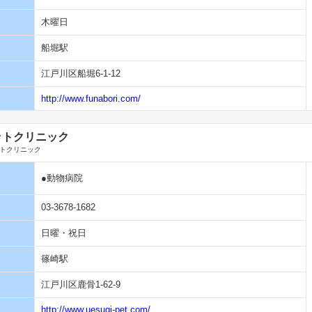
木曜日
船堀駅
江戸川区船堀6-1-12
http://www.funabori.com/
ットクリニック
トクリニック
●動物病院
03-3678-1682
日曜・祝日
篠崎駅
江戸川区鹿骨1-62-9
http://www.uesugi-pet.com/