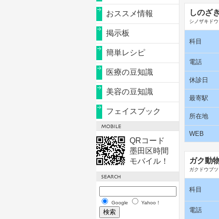
しのざ
おススメ情報
シノザキドウ
掲示板
科目
簡単レシピ
電話
医療の豆知識
休診日
美容の豆知識
最寄駅
フェイスブック
所在地
WEB
QRコード
墨田区時間
ガク動
モバイル！
ガクドウブツ
科目
Google
Yahoo！
電話