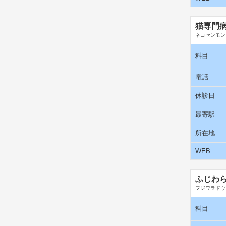
猫専門
ネコセンモン
科目
電話
休診日
最寄駅
所在地
WEB
ふじわ
フジワラドウ
科目