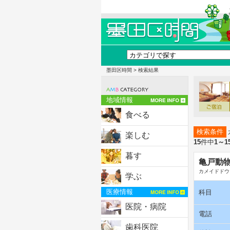
墨田区時間
> 検索結果
地域情報
食べる
検索条件
楽しむ
15
件中
1～1
暮す
亀戸動
カメイドドウ
学ぶ
医療情報
科目
医院・病院
電話
歯科医院