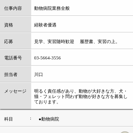
:
科目
●動物病院
03-5664-3556
:
TEL
:
休診日
木曜日
:
最寄駅
その他
:
所在地
墨田区その他上篠崎4-14-14
:
WEB
http://www.shinozaki-vet.com/
［平日］9：00～13：00 13：00～16：
00（手術） 16：00～19：00
:
診療時間
［土曜・日曜・祝日］9：00～13：00 13：
00～16：00（手術） 16：00～18：00
:
駐車場
2台有
このページの先頭へ
江戸川区時間
江東区時間
葛飾区時間