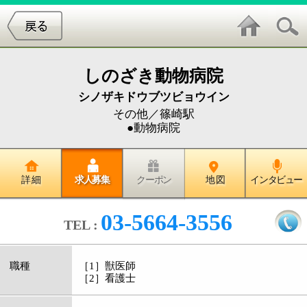
しのざき動物病院
シノザキドウブツビョウイン
その他／篠崎駅
●動物病院
詳 細
求人募集
クーポン
地 図
インタビュー
03-5664-3556
TEL :
職種
［1］獣医師
［2］看護士
雇用形態
［1］［2］正社員：新卒者 既卒：パート勤務
可
給与
［1］新卒者20万円（各手当含む）。
［2］新卒者18万より（各手当含む）。
昇給・賞与
［1］［2］賞与年2回 昇給年1回