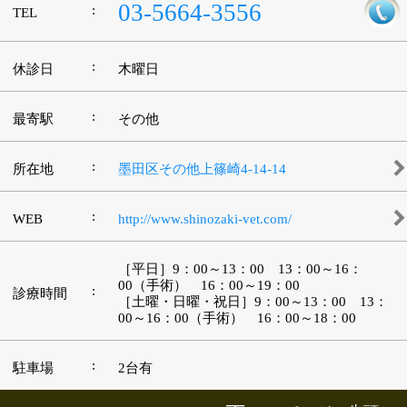
|
表示：
PC
モバイル
©
2013 art blue Inc.