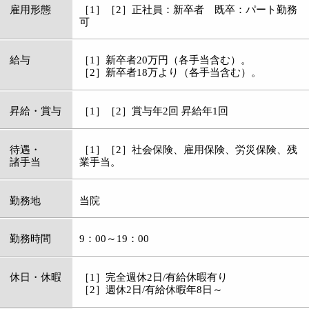
待遇・
［1］［2］社会保険、雇用保険、労災保険、残
諸手当
業手当。
勤務地
当院
勤務時間
9：00～19：00
休日・休暇
［1］完全週休2日/有給休暇有り
［2］週休2日/有給休暇年8日～
仕事内容
動物病院業務全般
資格
経験者優遇
応募
見学、実習随時歓迎 履歴書、実習の上。
電話番号
03-5664-3556
担当者
川口
メッセージ
明るく責任感があり、動物が大好きな方、犬・
猫・フェレット問わず動物が好きな方を募集し
ております。