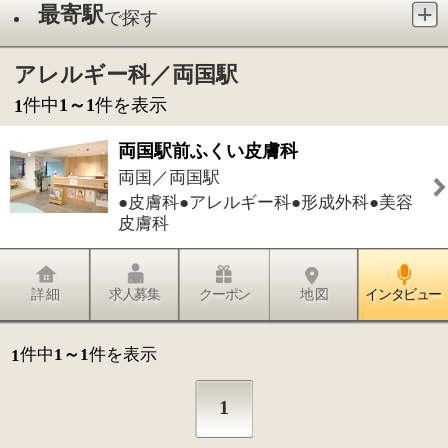
●皮膚科●アレルギー科●形成外科●美容
皮膚科
詳 細
求人募集
クーポン
地 図
インタビュー
件中
1～1
件を表示
1
1
このページの先頭へ
江戸川区時間
江東区時間
葛飾区時間
|
表示：
PC
モバイル
©
2013 art blue Inc.