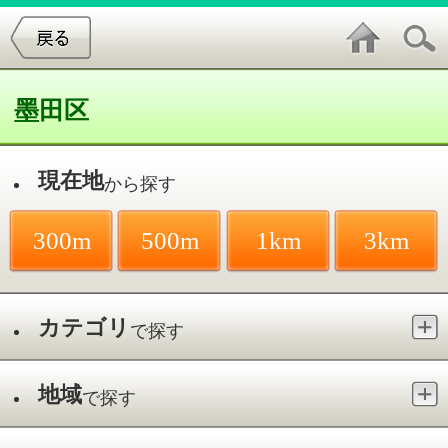
墨田区
現在地
から探す
300m
500m
1km
3km
カテゴリ
で探す
地域
で探す
最寄駅
で探す
アレルギー科／両国駅
件中
1～1
件を表示
1
両国駅前ふくい皮膚科
両国／両国駅