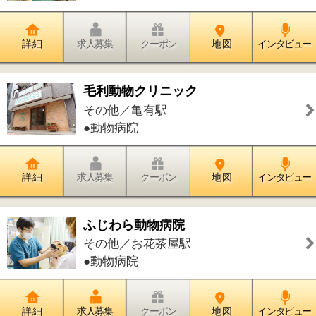
その他／小岩駅
●美容室●フェイシャル・美顔●レディー
スシェ－ビング
詳 細
求人募集
クーポン
地 図
インタビュー
まつげエクステ・トータルエステ
『M's Beauty Salon』
その他／船堀駅
●まつげ●フェイシャル・美顔●脱毛●リ
ンパドレナージュ●耳つぼジュエリー
詳 細
求人募集
クーポン
地 図
インタビュー
耳つぼダイエットサロン スタイル コ
コ
その他／葛西駅
●耳つぼ●アロマセラピー●ヘッドマッサ
ージ
詳 細
求人募集
クーポン
地 図
インタビュー