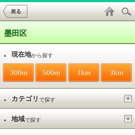
墨田区
現在地
から探す
300m
500m
1km
3km
カテゴリ
で探す
地域
で探す
最寄駅
で探す
その他
件中
1～20
件を表示
32
上杉ペットクリニック
その他／篠崎駅