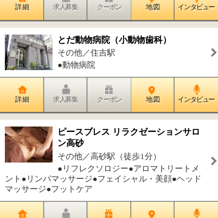
ント●リンパマッサージ●フェイシャル・美顔●ヘッド
マッサージ●フットケア
詳 細
求人募集
クーポン
地 図
インタビュー
しのざき動物病院
その他／篠崎駅
●動物病院
詳 細
求人募集
クーポン
地 図
インタビュー
猫専門病院 東京猫医療センター
その他／森下駅
●動物病院
詳 細
求人募集
クーポン
地 図
インタビュー
ふなぼり動物病院
その他／船堀駅
●動物病院