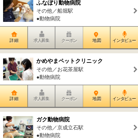
ふじわら動物病院
その他／お花茶屋駅
●動物病院
詳 細
求人募集
クーポン
地 図
インタビュー
新小岩ペットクリニック
その他／新小岩駅
●動物病院
詳 細
求人募集
クーポン
地 図
インタビュー
とよす動物病院
その他／豊洲駅 新豊洲駅
●動物病院
詳 細
求人募集
クーポン
地 図
インタビュー
Total Beauty『MIKUNI』