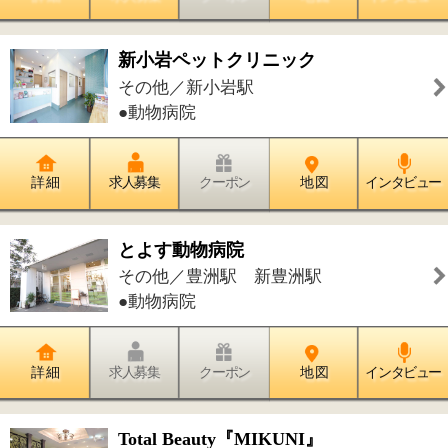
おひさま整体院（カイロプラクティ
ック）
その他／京成小岩駅
●整体・カイロ●鍼灸・マッサージ
詳 細
求人募集
クーポン
地 図
インタビュー
ナタリー 東京大島店
その他／西大島駅
●リンパマッサージ●アロマセラピー●フ
ェイシャル・美顔●ブライダルエステ●
オイルトリートメント
詳 細
求人募集
クーポン
地 図
インタビュー
美容室 NEWPEARL
その他／門前仲町駅
●美容室●フェイシャル・美顔●ネイル●
まつげ●着付け