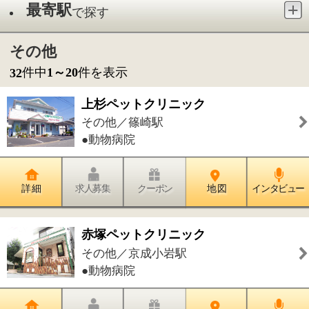
●動物病院
詳 細
求人募集
クーポン
地 図
インタビュー
赤塚ペットクリニック
その他／京成小岩駅
●動物病院
詳 細
求人募集
クーポン
地 図
インタビュー
とだ動物病院（小動物歯科）
その他／住吉駅
●動物病院
詳 細
求人募集
クーポン
地 図
インタビュー
ピースブレス リラクゼーションサロ
ン高砂
その他／高砂駅（徒歩1分）
●リフレクソロジー●アロマトリートメ