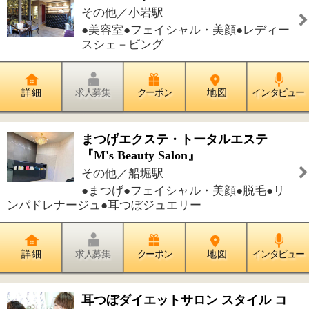
詳 細
求人募集
クーポン
地 図
インタビュー
ピュアウォーター東雲店
その他／豊洲駅
●美容室●ヘッドスパ●フェイシャル・美
顔●メイク●着付け
詳 細
求人募集
クーポン
地 図
インタビュー
件中
1～20
件を表示
32
<<
1
2
>>
このページの先頭へ
江戸川区時間
江東区時間
葛飾区時間
|
表示：
PC
モバイル
©
2013 art blue Inc.