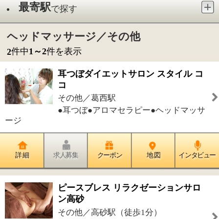
その他／葛西駅
●耳つぼ●アロマセラピー●ヘッドマッサ
ージ
詳 細
求人募集
クーポン
地 図
インタビュー
ピースブレス リラクゼーションサロ
ン高砂
その他／高砂駅（徒歩1分）
●リフレクソロジー●アロマトリートメ
ント●リンパマッサージ●フェイシャル・美顔●ヘッド
マッサージ●フットケア
詳 細
求人募集
クーポン
地 図
インタビュー
件中
1～2
件を表示
2
1
このページの先頭へ