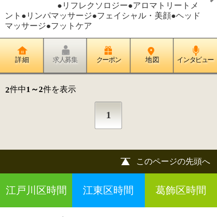
江戸川区時間
江東区時間
葛飾区時間
|
表示：
PC
モバイル
©
2013 art blue Inc.