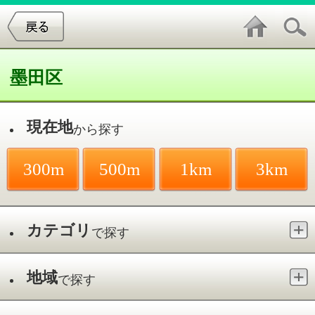
墨田区
現在地
から探す
300m
500m
1km
3km
カテゴリ
で探す
地域
で探す
最寄駅
で探す
ヘッドマッサージ／その他
件中
1～2
件を表示
2
耳つぼダイエットサロン スタイル コ
コ