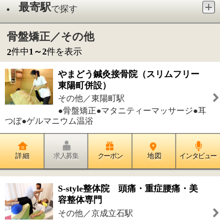
その他／東陽町駅
●骨盤矯正●マタニティーマッサージ●耳
つぼ●ゲルマニウム温浴
詳 細
求人募集
クーポン
地 図
インタビュー
S-style整体院 頭痛・重症腰痛・美
容整体専門
その他／京成立石駅
●姿勢改善●骨盤矯正●骨格矯正●整体・
カイロ●ほぐし
詳 細
求人募集
クーポン
地 図
インタビュー
件中
1～2
件を表示
2
1
このページの先頭へ