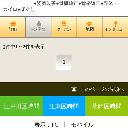
江戸川区時間
江東区時間
葛飾区時間
|
表示：
PC
モバイル
©
2013 art blue Inc.