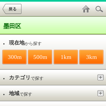
墨田区
現在地
から探す
300m
500m
1km
3km
カテゴリ
で探す
地域
で探す
最寄駅
で探す
骨盤矯正／その他
件中
1～2
件を表示
2
やまどう鍼灸接骨院（スリムフリー
東陽町併設）