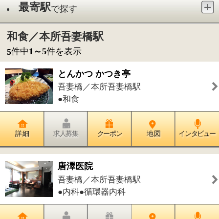
●和食
詳 細
求人募集
クーポン
地 図
インタビュー
唐澤医院
吾妻橋／本所吾妻橋駅
●内科●循環器内科
詳 細
求人募集
クーポン
地 図
インタビュー
Ｌａ Ｃｈｏｕ Ｃｈｏｕ HAIR AND
NAIL DESIGN
吾妻橋／本所吾妻橋駅
●美容室
詳 細
求人募集
クーポン
地 図
インタビュー
こだま内科
吾妻橋／本所吾妻橋駅
●内科●呼吸器内科●消化器内科●循環器