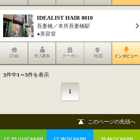
©
2013 art blue Inc.