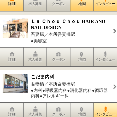
内科●アレルギー科
詳 細
求人募集
クーポン
地 図
インタビュー
IDEALIST HAIR 8010
吾妻橋／本所吾妻橋駅
●美容室
詳 細
求人募集
クーポン
地 図
インタビュー
件中
1～5
件を表示
5
1
このページの先頭へ
江戸川区時間
江東区時間
葛飾区時間
|
表示：
PC
モバイル