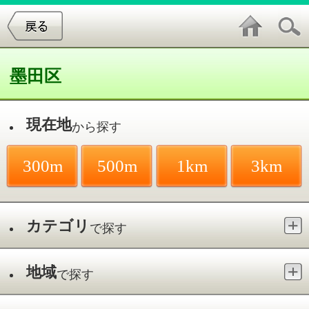
墨田区
現在地
から探す
300m
500m
1km
3km
カテゴリ
で探す
地域
で探す
最寄駅
で探す
和食／本所吾妻橋駅
件中
1～5
件を表示
5
とんかつ かつき亭
吾妻橋／本所吾妻橋駅