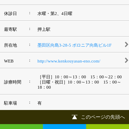
©
2013 art blue Inc.