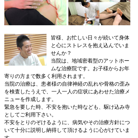
当院は、地域密着型のアットホー
ムな治療院です。お子様からお年
寄りの方まで数多く利用されます。
当院の治療は、患者様の自律神経の乱れや骨格の歪み
を検査したうえで、一人一人の症状にあわせた治療メ
ニューを作成します。
緊急を要した時、不安を抱いた時なども、駆け込み寺
としてご利用下さい。
不安をとりのぞけるように、病気やその治療方針につ
いて十分に説明し納得して頂けるように心がけていま
す。
痛みとは身体から出る一つの信号です。日々にケアを
するかしないかで今後の体調は変化していきます。共
に健康な身体作りをめざしましょう。
ご相談のみも承っておりますので、お気軽にお電話く
ださい。