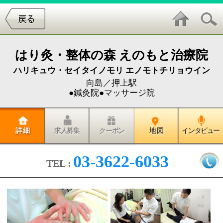
はり灸・整体の森 えのもと治療院
ハリキュウ・セイタイノモリ エノモトチリョウイン
向島／押上駅
●鍼灸院●マッサージ院
詳 細
求人募集
クーポン
地 図
インタビュー
03-3622-6033
TEL :
皆様、お忙しい日々が続いて身体
と心にストレスを抱え込んでいま
せんか？