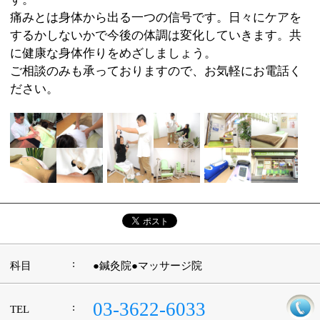
:
科目
●鍼灸院●マッサージ院
03-3622-6033
:
TEL
:
休診日
水曜・第2、4日曜
:
最寄駅
押上駅
:
所在地
墨田区向島3-28-5 ポロニア向島ビル1F
:
WEB
http://www.kenkouyasan-eno.com/
［平日］10：00～13：00 15：00～22：00
:
診療時間
［日曜・祝日］10：00～13：00 15：00～
18：00
:
駐車場
有
このページの先頭へ
江戸川区時間
江東区時間
葛飾区時間
|
表示：
PC
モバイル