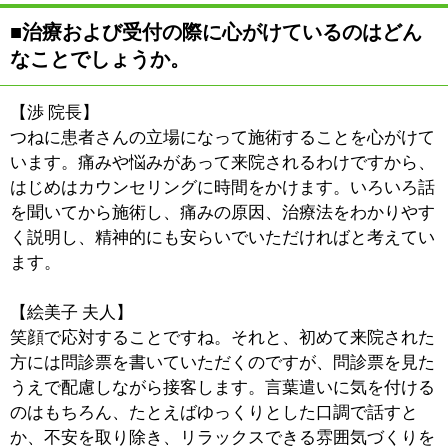
:
最寄駅
押上駅
:
所在地
墨田区向島3-28-5 ポロニア向島ビル1F
:
WEB
http://www.kenkouyasan-eno.com/
［平日］10：00～13：00 15：00～22：00
:
診療時間
［日曜・祝日］10：00～13：00 15：00～
18：00
:
駐車場
有
このページの先頭へ
江戸川区時間
江東区時間
葛飾区時間
|
表示：
PC
モバイル
©
2013 art blue Inc.