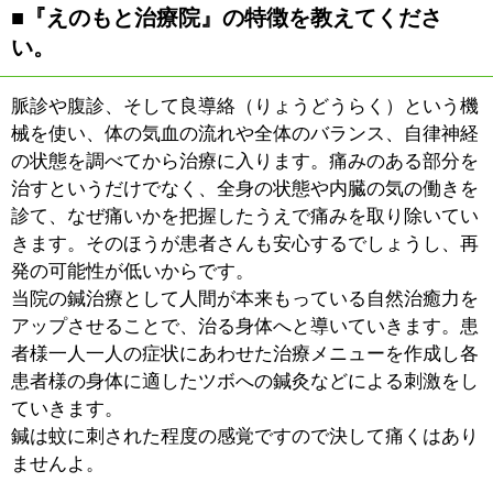
る意味貸し切りというか、プライベートな空間。小さな
お子様と一緒でも他の患者さんに迷惑をかけることはあ
りませんし、針治療は鬱病や精神的な病気にも効果的で
すので、他人に聞かれたくない悩みなども気兼ねなく話
していただけると思います。
あとは酸素カプセルや足ツボリフレクソロジーがあり、
治療にも効果的なうえ大変好評です。
■酸素カプセルについて教えてください。
一流アスリートが活用した
り、オリンピックの選手村な
どに設置されて広く知られる
ようになりましたが、通常よ
りも高い気圧に包まれるカプ
セルです。リラックスでき、
血流が良くなりますので、自
律神経の乱れが整い痛みをやわらげたり、不眠症が改善
されるなど、体全体に効果があります。30分?1時間カプ
セルに入っていただくのですが、ほとんどの方が気持ち
よくて寝てしまいますね。
針治療、整体のあとに入っていただくといっそう効果的
です。