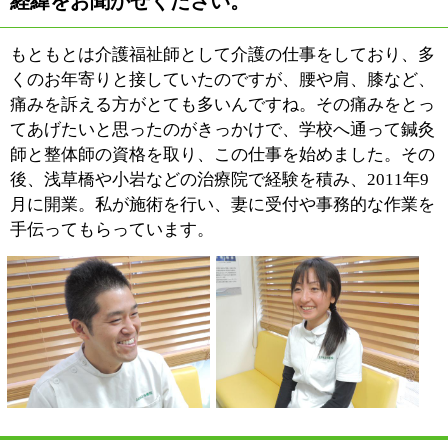
脈診や腹診、そして良導絡（りょうどうらく）という機
械を使い、体の気血の流れや全体のバランス、自律神経
の状態を調べてから治療に入ります。痛みのある部分を
治すというだけでなく、全身の状態や内臓の気の働きを
診て、なぜ痛いかを把握したうえで痛みを取り除いてい
きます。そのほうが患者さんも安心するでしょうし、再
発の可能性が低いからです。
当院の鍼治療として人間が本来もっている自然治癒力を
アップさせることで、治る身体へと導いていきます。患
者様一人一人の症状にあわせた治療メニューを作成し各
患者様の身体に適したツボへの鍼灸などによる刺激をし
ていきます。
鍼は蚊に刺された程度の感覚ですので決して痛くはあり
ませんよ。
整体では、身体の支柱となる骨格や骨盤の歪みを当院独
自の検査で見つけ出し、それを取り除くことで全身のバ
ランスを整えていきます。
さらに癒しのゆったりした時間を過ごしたい、マッサー
ジをされて眠っていまいたい。そんな方にもおすすめで
す。
患者様の症状や疲れ具合に応じたオーダーメイド治療を
していきます。当院ではボキボキと鳴らす治療はしてお
りませんので安心していらして下さい。
また、当院は私一人で施術を行い、予約制ですので、あ