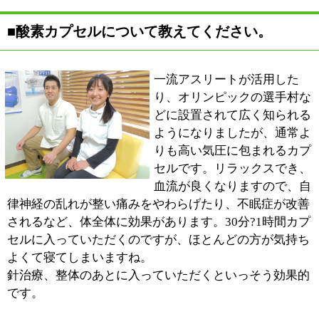
2011年の9月に開業したばかりですので、もっと多くの
方に知っていただきたいですね。地元の方が困ったとき
に役に立てる、地域密着でやっていきたいと考えていま
す。患者さん一人ひとり、じっくりと時間をかけててい
ねいな施術を心がけていますので、お気軽にご来院くだ
さい。
【絵美子 夫人】
主人のサポートとして、主人と一緒に地域の方に愛され
る治療院にしていきたいと思います。針治療は外科的な
痛みだけでなく、精神的な疾患にも効果が高いので、一
人で悩んだりせず、ご相談いただければと思います。
※上記記事は2013.1に取材したものです。
情報時間の経過による変化などがございます事をご了承
ください。
:
科目
●鍼灸院●マッサージ院
03-3622-6033
:
TEL
:
休診日
水曜・第2、4日曜