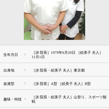
［渉 院長］1979年6月20日 ［絵美子 夫人］
:
生年月日
11月1日
:
出身地
［渉 院長・絵美子 夫人］東京都
:
血液型
［渉 院長］A型 ［絵美子 夫人］B型
［渉 院長・絵美子 夫人］山登り、スポーツ観
:
趣味・特技
戦
好きな本・
［渉 院長］治療関係の専門書、太宰治 ［絵美
:
愛読書
子 夫人］旅行関係の本、料理本
［渉 院長］アルマゲドン、海猿 ［絵美子 夫
:
好きな映画
人］ロード・オブ・ザ・リング
好きな言
［渉 院長］継続は力なり ［絵美子 夫人］努
:
葉・座右の
力
銘
好きな音
:
楽・アーテ
［渉 院長］長渕剛 ［絵美子 夫人］ドリカム
ィスト
好きな場
［渉 院長］スイス、屋久島 ［絵美子 夫人］
: