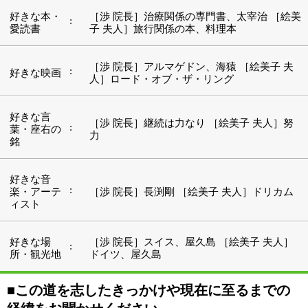
所・観光地
ドイツ、屋久島
■この道を志したきっかけや現在に至るまでの
経緯をお聞かせください。
もともとは介護福祉師として介護の仕事をしており、多
くのお年寄りと接していたのですが、腰や肩、膝など、
痛みを訴える方がとても多いんですね。その痛みをとっ
てあげたいと思ったのがきっかけで、学校へ通って鍼灸
師と整体師の資格を取り、この仕事を始めました。その
後、浅草橋や小岩などの治療院で経験を積み、2011年9
月に開業。私が施術を行い、妻に受付や事務的な作業を
手伝ってもらっています。
■『えのもと治療院』の特徴を教えてくださ
い。