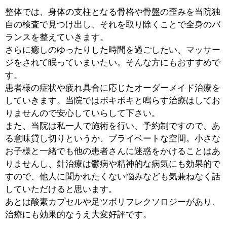
■治療および受付の際に心がけているのはどん
なことでしょうか。
【渉 院長】
つねに患者さんの立場になって施術することを心がけて
います。痛みや悩みがあって来院されるわけですから、
はじめはカウンセリングに時間をかけます。いろいろ話
を聞いてから施術し、痛みの原因、治療法をわかりやす
く説明し、精神的にも安らいでいただければと考えてい
ます。
【絵美子 夫人】
笑顔で応対することですね。それと、初めて来院された
方には問診票を書いていただくのですが、問診票を見た
うえで配慮しながら接客します。言葉遣いに気を付ける
のはもちろん、たとえばゆっくりとした口調で話すと
か、不安を取り除き、リラックスできる雰囲気づくりを
心がけています。
■最後に今後の展望と地域の皆様へメッセージ
をお願いします。
【渉 院長】