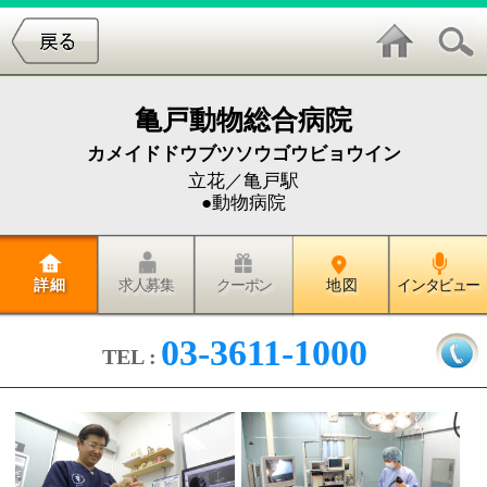
亀戸動物総合病院
カメイドドウブツソウゴウビョウイン
立花／亀戸駅
●動物病院
詳 細
求人募集
クーポン
地 図
インタビュー
03-3611-1000
TEL :
亀戸動物総合病院は1986年に開院
してから、現在まで、地域の総合
病院として小動物の診療を行って