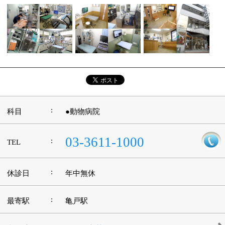
:
最寄駅
亀戸駅
:
所在地
墨田区立花1-10-3
:
WEB
http://www.kameidovet.com/
:
診療時間
9：00～12：00 15：00～19：00
:
駐車場
有 ※中田駐車場140番・141番・142番
このページの先頭へ
江戸川区時間
江東区時間
葛飾区時間
|
表示：
PC
モバイル
©
2013 art blue Inc.