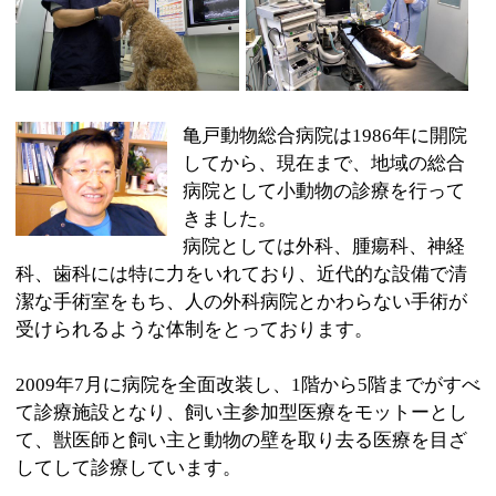
きました。
病院としては外科、腫瘍科、神経
科、歯科には特に力をいれており、近代的な設備で清
潔な手術室をもち、人の外科病院とかわらない手術が
受けられるような体制をとっております。
2009年7月に病院を全面改装し、1階から5階までがすべ
て診療施設となり、飼い主参加型医療をモットーとし
て、獣医師と飼い主と動物の壁を取り去る医療を目ざ
してして診療しています。
:
科目
●動物病院
03-3611-1000
:
TEL
:
休診日
年中無休