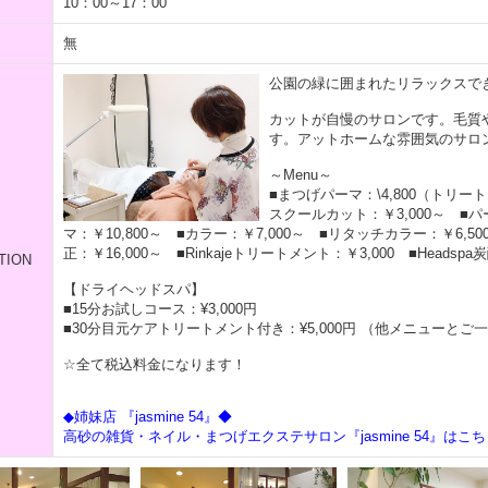
10：00～17：00
無
公園の緑に囲まれたリラックスで
カットが自慢のサロンです。毛質
す。アットホームな雰囲気のサロ
～Menu～
■まつげパーマ：\4,800（トリー
スクールカット：￥3,000～ ■パ
マ：￥10,800～ ■カラー：￥7,000～ ■リタッチカラー：￥6,5
正：￥16,000～ ■Rinkajeトリートメント：￥3,000 ■Headsp
TION
【ドライヘッドスパ】
■15分お試しコース：¥3,000円
■30分目元ケアトリートメント付き：¥5,000円 （他メニューとご
☆全て税込料金になります！
◆姉妹店 『jasmine 54』◆
高砂の雑貨・ネイル・まつげエクステサロン『jasmine 54』はこち