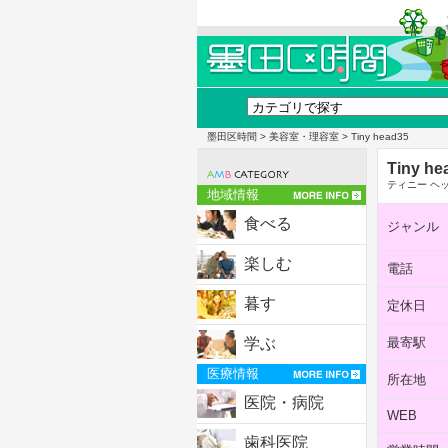
墨田区時間
>
美容室・理容室
> Tiny head35
Tiny he
ティニー ヘ
地域情報
食べる
ジャンル
楽しむ
電話
暮す
定休日
学ぶ
最寄駅
医療情報
所在地
医院・病院
WEB
歯科医院