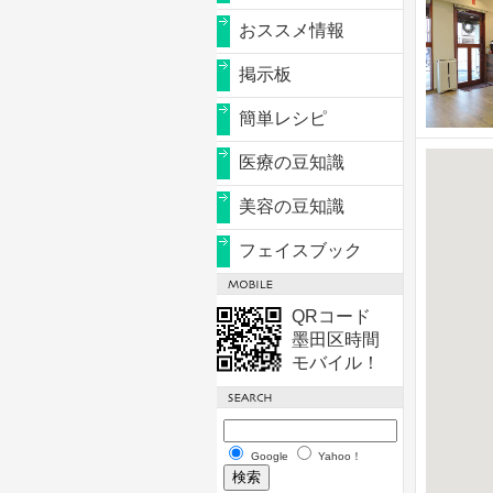
おススメ情報
掲示板
簡単レシピ
医療の豆知識
美容の豆知識
フェイスブック
QRコード
墨田区時間
モバイル！
Google
Yahoo！