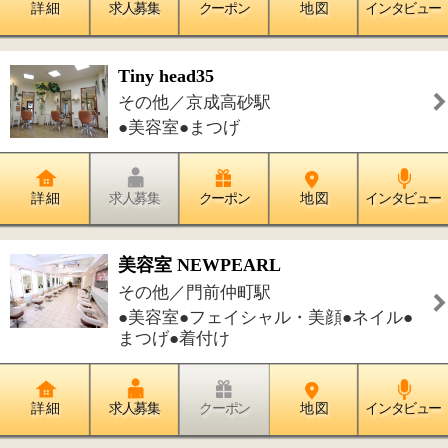
このページの先頭へ
江戸川区時間
江東区時間
葛飾区時間
|
表示：
PC
モバイル
©
2013 art blue Inc.