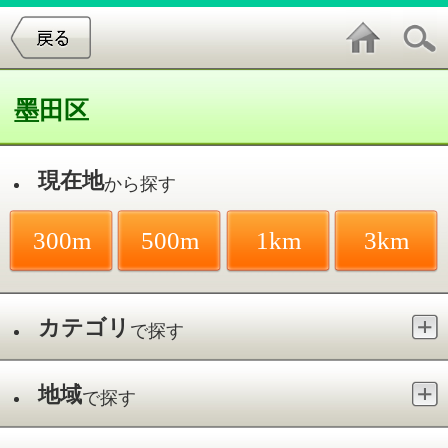
墨田区
現在地
から探す
300m
500m
1km
3km
カテゴリ
で探す
地域
で探す
最寄駅
で探す
美容室／その他
件中
1～6
件を表示
6
Total Beauty『MIKUNI』
その他／小岩駅