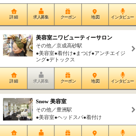
その他／豊洲駅
●美容室●ヘッドスパ●着付け
詳 細
求人募集
クーポン
地 図
インタビュー
Tiny head35
その他／京成高砂駅
●美容室●まつげ
詳 細
求人募集
クーポン
地 図
インタビュー
美容室 NEWPEARL
その他／門前仲町駅
●美容室●フェイシャル・美顔●ネイル●
まつげ●着付け
詳 細
求人募集
クーポン
地 図
インタビュー
件中
1～6
件を表示
6
1