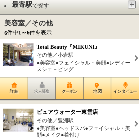
●美容室●フェイシャル・美顔●レディー
スシェ－ビング
詳 細
求人募集
クーポン
地 図
インタビュー
ピュアウォーター東雲店
その他／豊洲駅
●美容室●ヘッドスパ●フェイシャル・美
顔●メイク●着付け
詳 細
求人募集
クーポン
地 図
インタビュー
美容室ニワビューティーサロン
その他／京成高砂駅
●美容室●着付け●まつげ●アンチエイジ
ング●デトックス
詳 細
求人募集
クーポン
地 図
インタビュー
Snow 美容室