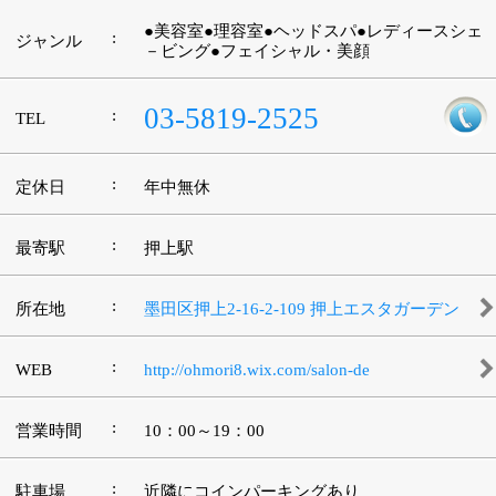
:
営業時間
10：00～19：00
:
駐車場
近隣にコインパーキングあり
このページの先頭へ
江戸川区時間
江東区時間
葛飾区時間
|
表示：
PC
モバイル
©
2013 art blue Inc.