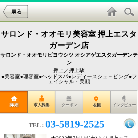
サロンド・オオモリ美容室 押上エスタ
ガーデン店
サロンド・オオモリビヨウシツ オシアゲエスタガーデンテ
ン
押上／押上駅
●美容室●理容室●ヘッドスパ●レディースシェ－ビング●フ
ェイシャル・美顔
詳 細
求人募集
クーポン
地 図
インタビュー
03-5819-2525
TEL :
★2023年7月1日(土)より押上エス
タガーデン店にてリニューアルオ
ープン★
～ 御来店をステータスと思われ
るようなサロンへ ～
Ｔｅｃｈnｉｑｕｅ－技術はもちろんの事上質なお客様
の魅力を引き出せるセンス