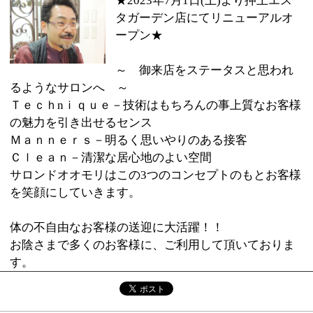
Ｍａｎｎｅｒｓ－明るく思いやりのある接客
Ｃｌｅａｎ－清潔な居心地のよい空間
サロンドオオモリはこの3つのコンセプトのもとお客様
を笑顔にしていきます。
体の不自由なお客様の送迎に大活躍！！
お陰さまで多くのお客様に、ご利用して頂いておりま
す。
●美容室●理容室●ヘッドスパ●レディースシェ
:
ジャンル
－ビング●フェイシャル・美顔
03-5819-2525
:
TEL
:
定休日
年中無休
:
最寄駅
押上駅
:
所在地
墨田区押上2-16-2-109 押上エスタガーデン
:
WEB
http://ohmori8.wix.com/salon-de