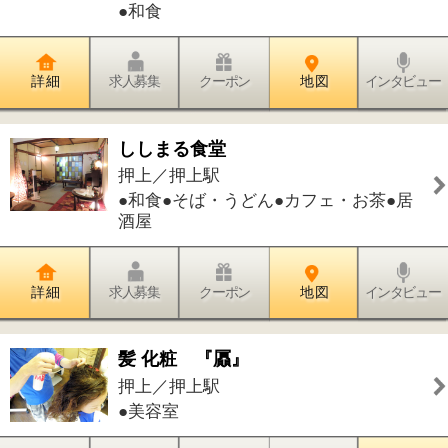
髪 化粧 『屭』
押上／押上駅
●美容室
詳 細
求人募集
クーポン
地 図
インタビュー
件中
1～4
件を表示
4
1
このページの先頭へ
江戸川区時間
江東区時間
葛飾区時間
|
表示：
PC
モバイル
©
2013 art blue Inc.