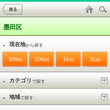
墨田区
現在地
から探す
300m
500m
1km
3km
カテゴリ
で探す
地域
で探す
最寄駅
で探す
美容室／押上
件中
1～4
件を表示
4
サロンド・オオモリ美容室 押上エス
タガーデン店