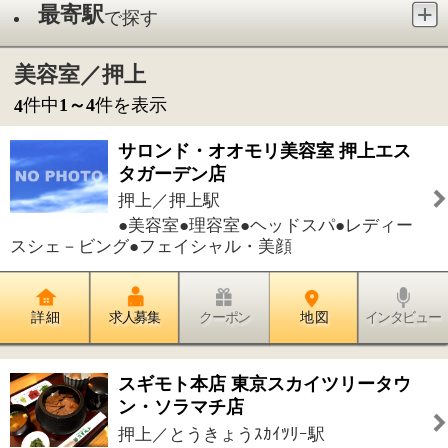
押上／押上駅
●美容室●理容室●ヘッドスパ●レディー
スシェ－ビング●フェイシャル・美顔
詳 細
求人募集
クーポン
地 図
インタビュー
スギモト本店 東京スカイツリータウ
ン・ソラマチ店
押上／とうきょうｽｶｲﾂﾘｰ駅
●和食
詳 細
求人募集
クーポン
地 図
インタビュー
ししまる食堂
押上／押上駅
●和食●そば・うどん●カフェ・お茶●居
酒屋
詳 細
求人募集
クーポン
地 図
インタビュー