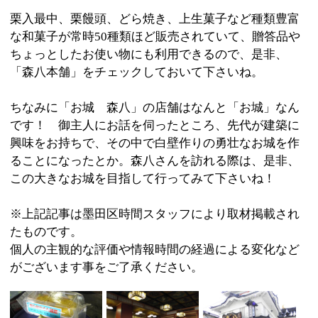
:
ジャンル
●和菓子
03-3622-0006
:
TEL
毎月第3月曜日（ただし、3月・9月・12月は
:
定休日
第3月曜日も営業します。）
:
最寄駅
押上駅
:
所在地
墨田区業平1-3-6
:
WEB
:
営業時間
9：00～18：00
:
駐車場
無
このページの先頭へ
江戸川区時間
江東区時間
葛飾区時間