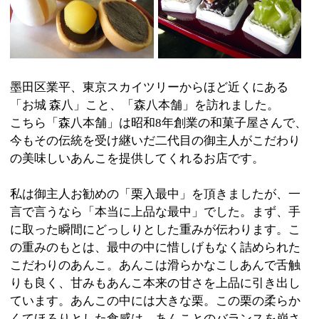
今もその伝統を受け継いだ二代目の御主人がこだわり
の美味しいあんこを提供してくれるお店です。
私は御主人お勧めの「栗入最中」を頂きましたが、一
言で言うなら「本当に上品な最中」でした。まず、手
に取った瞬間にどっしりとした重みが伝わります。こ
の重みのもとは、最中の中に惜しげもなく詰められた
こだわりのあんこ。あんこは滑らかなこしあんで舌触
りも良く、甘みもあんこ本来の甘さを上品に引き出し
ています。あんこの中には大きな栗。この栗の柔らか
くてほろりとした食感は、あんことのバランスを崩さ
ず、口の中で喧嘩することなく上品なハーモニーを奏
でてくれます。正直、ちょっと安価な栗入最中って、
栗がボロボロ、口の中であんこと栗がバラバラでイマ
イチしっくりこないんですよね。森八さんの栗入最中
は期待を裏切らない、いえ、期待以上に美味しくて本
当に驚きました。
また、私の目を引いたのが「上生菓子」。月替わりで
常時5種類の生菓子を用意されているそうで、お茶会の
席などでも重宝されているとか。実は私もお茶を少々
点てるので、繊細な上生菓子にはついつい目が行きま
す。森八さんの上生菓子は繊細さの中に気品があっ
て、見惚れてしまうような一品です。
墨田区銘品名店会でも、森八さんの上生菓子は「四季