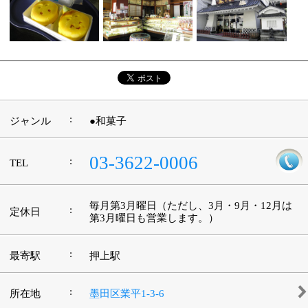
|
表示：
PC
モバイル
©
2013 art blue Inc.