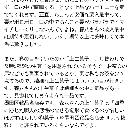
に応じた職人の感性のなせる造形で食べるのが惜しい
ほどすばらしい和菓子（※墨田区銘品名店会HPより抜
粋）」と評されているぐらいなんですよ。
栗入最中、栗饅頭、どら焼き、上生菓子など種類豊富
な和菓子が常時50種類ほど販売されていて、贈答品や
ちょっとしたお使い物にも利用できるので、是非、
「森八本舗」をチェックしておいて下さいね。
ちなみに「お城 森八」の店舗はなんと「お城」なん
です！ 御主人にお話を伺ったところ、先代が建築に
興味をお持ちで、その中で白壁作りの勇壮なお城を作
ることになったとか。森八さんを訪れる際は、是非、
この大きなお城を目指して行ってみて下さいね！
※上記記事は墨田区時間スタッフにより取材掲載され
たものです。
個人の主観的な評価や情報時間の経過による変化など
がございます事をご了承ください。