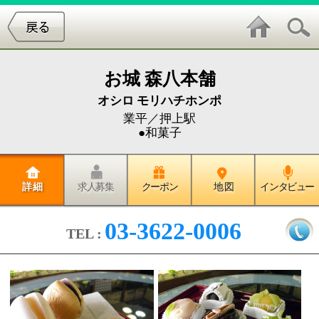
お城 森八本舗
オシロ モリハチホンポ
業平／押上駅
●和菓子
詳 細
求人募集
クーポン
地 図
インタビュー
03-3622-0006
TEL :
墨田区業平、東京スカイツリーからほど近くにある
「お城 森八」こと、「森八本舗」を訪れました。
こちら「森八本舗」は昭和8年創業の和菓子屋さんで、