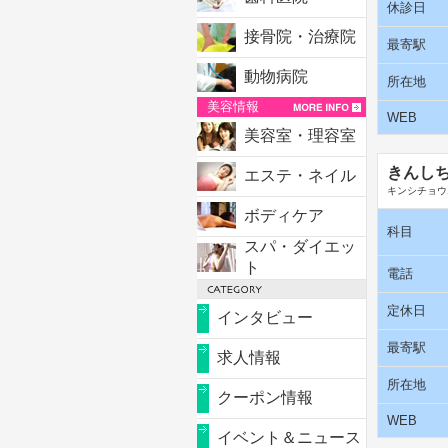
休診日
接骨院・治療院
最寄駅
動物病院
所在地
美容情報
WEB
美容室・理容室
きんし
エステ・ネイル
キンシチョウ
ボディケア
科目
スパ・ダイエッ
ト
電話
定休日
インタビュー
最寄駅
求人情報
所在地
クーポン情報
WEB
イベント＆ニュース