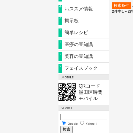
検索条件
おススメ情報
2
件中
1～2
掲示板
簡単レシピ
医療の豆知識
美容の豆知識
フェイスブック
QRコード
墨田区時間
モバイル！
Google
Yahoo！