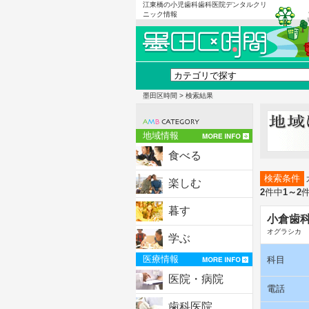
江東橋の小児歯科歯科医院デンタルクリ
ニック情報
墨田区時間
> 検索結果
地域情報
食べる
検索条件
楽しむ
2
件中
1～2
暮す
小倉歯
オグラシカ
学ぶ
医療情報
科目
医院・病院
電話
歯科医院