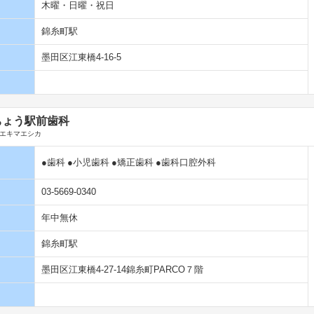
木曜・日曜・祝日
錦糸町駅
墨田区江東橋4-16-5
ちょう駅前歯科
エキマエシカ
●歯科
●小児歯科
●矯正歯科
●歯科口腔外科
03-5669-0340
年中無休
錦糸町駅
墨田区江東橋4-27-14錦糸町PARCO７階