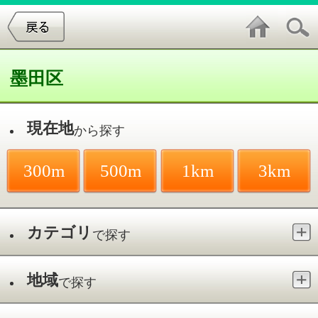
墨田区
現在地
から探す
300m
500m
1km
3km
カテゴリ
で探す
地域
で探す
最寄駅
で探す
歯科口腔外科／菊川
件中
1～5
件を表示
5
おおくぼ歯科クリニック
菊川／菊川駅