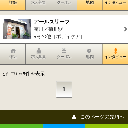
©
2013 art blue Inc.