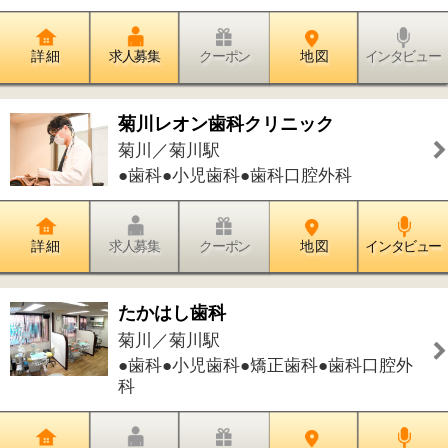
●歯科●小児歯科●矯正歯科●歯科口腔外
科
詳 細
求人募集
クーポン
地 図
インタビュー
アールスリーフ
菊川／菊川駅
●その他［ボディケア］
詳 細
求人募集
クーポン
地 図
インタビュー
件中
1～5
件を表示
5
1
このページの先頭へ
江戸川区時間
江東区時間
葛飾区時間
|
表示：
PC
モバイル