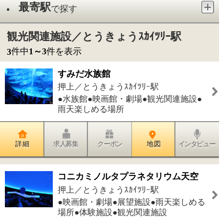
●水族館●映画館・劇場●観光関連施設●
雨天楽しめる場所
詳 細
求人募集
クーポン
地 図
インタビュー
コニカミノルタプラネタリウム天空
押上／とうきょうｽｶｲﾂﾘｰ駅
●映画館・劇場●展望施設●雨天楽しめる
場所●体験施設●観光関連施設
詳 細
求人募集
クーポン
地 図
インタビュー
東京おりがみミュージアム
本所／とうきょうｽｶｲﾂﾘｰ駅
●観光関連施設●観光名所●小さな博物館
●雨天楽しめる場所
詳 細
求人募集
クーポン
地 図
インタビュー
件中
1～3
件を表示
3