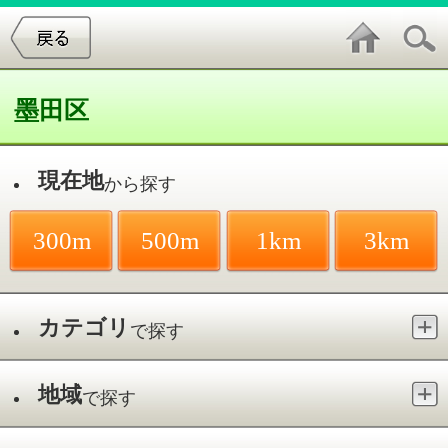
墨田区
現在地
から探す
300m
500m
1km
3km
カテゴリ
で探す
地域
で探す
最寄駅
で探す
観光関連施設／とうきょうｽｶｲﾂﾘｰ駅
件中
1～3
件を表示
3
すみだ水族館
押上／とうきょうｽｶｲﾂﾘｰ駅