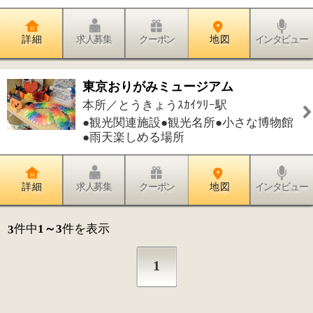
1
このページの先頭へ
江戸川区時間
江東区時間
葛飾区時間
|
表示：
PC
モバイル
©
2013 art blue Inc.