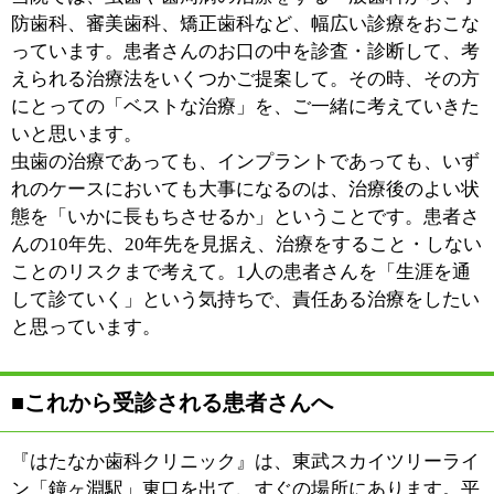
このページの先頭へ
江戸川区時間
江東区時間
葛飾区時間
|
表示：
PC
モバイル
©
2013 art blue Inc.