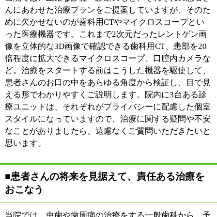
きたいと思います。
※上記記事は2017年10月に取材したものです。
時間の経過による変化があることをご了承ください。
:
科目
●歯科●小児歯科●矯正歯科●歯科口腔外科
03-3610-8241
:
TEL
木曜・日曜・祝日
:
休診日
※祝日のある週は、木曜診療
:
最寄駅
鐘ヶ淵駅
:
所在地
墨田区墨田4-1-2
:
WEB
http://www.htnk-dc.com
［平日］9：30～13：00 14：30～19：30
:
診療時間
［土曜］9：30～13：00 14：00～17：00
:
駐車場
近隣にコインパーキングあり