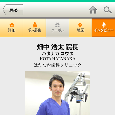
詳 細
求人募集
クーポン
地 図
インタビュー
畑中 浩太 院長
ハタナカ コウタ
KOTA HATANAKA
はたなか歯科クリニック