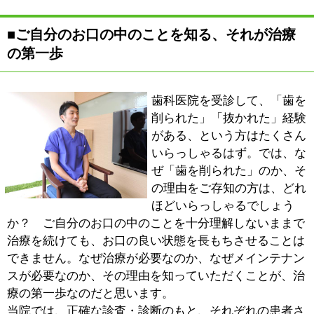
防歯科、審美歯科、矯正歯科など、幅広い診療をおこな
っています。患者さんのお口の中を診査・診断して、考
えられる治療法をいくつかご提案して。その時、その方
にとっての「ベストな治療」を、ご一緒に考えていきた
いと思います。
虫歯の治療であっても、インプラントであっても、いず
れのケースにおいても大事になるのは、治療後のよい状
態を「いかに長もちさせるか」ということです。患者さ
んの10年先、20年先を見据え、治療をすること・しない
ことのリスクまで考えて。1人の患者さんを「生涯を通
して診ていく」という気持ちで、責任ある治療をしたい
と思っています。
■これから受診される患者さんへ
『はたなか歯科クリニック』は、東武スカイツリーライ
ン「鐘ヶ淵駅」東口を出て、すぐの場所にあります。平
日は夜7時半まで、土曜日も午後5時まで診療しています
ので、会社帰りなどにも無理なく通院していただけるの
ではないでしょうか。
「痛い所だけを治す」といった、その場しのぎの治療を
続けていては、大切な歯を守ることはできません。まず
は、ご自分のお口の中のことを知ることから始めて、治
療からメインテナンス（予防）へと意識を向けていただ