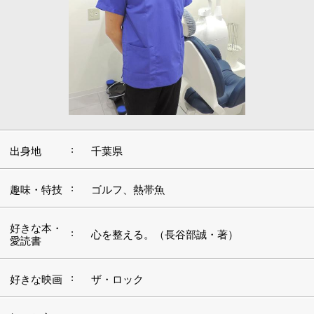
:
出身地
千葉県
:
趣味・特技
ゴルフ、熱帯魚
好きな本・
:
心を整える。（長谷部誠・著）
愛読書
:
好きな映画
ザ・ロック
好きな言
:
葉・座右の
一生懸命
銘
:
好きな音楽
洋楽
:
好きな場所
自宅
■人々の「笑顔」のために歯科医師になり、幅
広く研鑽を積む
私は小さな頃から細かな作業が得意で、プラモデルづく
りをしたり、紙を切って何かをつくったりするのが好き
だったんですね。そして、高校生になって自分の将来に