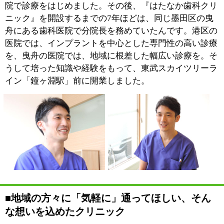
区に、しかも駅前という立地のよい場所にご縁があっ
て、本当に嬉しく思っているんです。
『はたなか歯科クリニック』は、東口の改札を出てすぐ
のビル1階にあって、通りからそのままお入りいただけ
るようになっています。実は、クリニックの開設にあた
って何より大切にしたのは、地域の皆様に「気軽に」お
越しいただける場所にすることでした。そのため、院内
を段差のないバリアフリー仕様にするほか、土足のまま
でご利用いただけるようにして、車イスやベビーカーを
お使いの方にも安心してご来院いただけるようにしまし
た。待合室の一角にあるキッズスペースだけは、靴を脱
いでいただきますけれど（笑）。小さなお子さんからご
高齢の患者さんまで、ご家族みなさんで通っていただき
たいと思います。
■ご自分のお口の中のことを知る、それが治療
の第一歩
歯科医院を受診して、「歯を
削られた」「抜かれた」経験
がある、という方はたくさん
いらっしゃるはず。では、な
ぜ「歯を削られた」のか、そ
の理由をご存知の方は、どれ