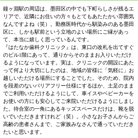
ほどいらっしゃるでしょう
か？ ご自分のお口の中のことを十分理解しないままで
治療を続けても、お口の良い状態を長もちさせることは
できません。なぜ治療が必要なのか、なぜメインテナン
スが必要なのか、その理由を知っていただくことが、治
療の第一歩なのだと思います。
当院では、正確な診査・診断のもと、それぞれの患者さ
んにあわせた治療プランをご提案していますが、そのた
めに欠かせないのが歯科用CTやマイクロスコープとい
った医療機器です。これまで2次元だったレントゲン画
像を立体的な3D画像で確認できる歯科用CT、患部を20
倍程度に拡大できるマイクロスコープ、口腔内カメラな
ど。治療をスタートする前はこうした機器を駆使して、
患者さんのお口の中をあらゆる角度から検証し、目で見
える形でわかりやすくご説明します。院内に3台ある診
療ユニットは、それぞれがプライバシーに配慮した個室
スタイルになっていますので、治療に関する疑問や不安
なことがありましたら、遠慮なくご質問いただきたいと
思います。
■患者さんの将来を見据えて、責任ある治療を
おこなう
当院では、虫歯や歯周病の治療をする一般歯科から、予