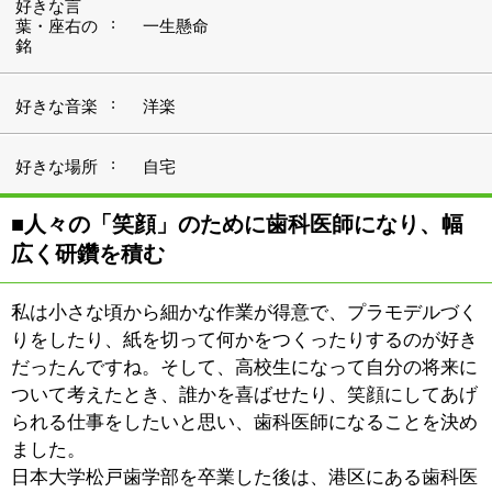
ついて考えたとき、誰かを喜ばせたり、笑顔にしてあげ
られる仕事をしたいと思い、歯科医師になることを決め
ました。
日本大学松戸歯学部を卒業した後は、港区にある歯科医
院で診療をはじめました。その後、『はたなか歯科クリ
ニック』を開設するまでの7年ほどは、同じ墨田区の曳
舟にある歯科医院で分院長を務めていたんです。港区の
医院では、インプラントを中心とした専門性の高い診療
を、曳舟の医院では、地域に根差した幅広い診療を。そ
うして培った知識や経験をもって、東武スカイツリーラ
イン「鐘ヶ淵駅」前に開業しました。
■地域の方々に「気軽に」通ってほしい、そん
な想いを込めたクリニック
鐘ヶ淵駅の周辺は、墨田区の中でも下町らしさが残るエ
リアで、近隣にお住いの方々もとてもあたたかい雰囲気
なんですよね（笑）。勤務医時代から馴染みのある墨田