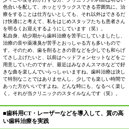
ルアップしていると思いますね。
当院においても歯科用CTやレーザーなどの医療機器を
導入して、患者さんの利益につながる歯科治療を実践し
ていますけれど、当院に限らず歯科治療全体の質が上が
ってきていると実感することが多いです。保険診療でも
必要十分な治療ができますし、ご希望があればインプラ
ントや使い心地のよい入れ歯などをご提案することもで
きますし。変な言い方ですけれど、歯科治療を受けられ
て「損をする」ようなことは、決してありませんので
（笑）。何か気になることがあるときには、積極的に受
診してほしいと思います。
■患者さんとのコミュニケーションを大切に、
必要最低限の治療をおこなう
診療にあたって心がけるのは、「必要最低限の治療をす
る」ということになるでしょうか。私自身、何度も歯科
医院に足を運ぶのは気が進みませんしね（笑）。時間や
費用などのことも含めて、なるべく患者さんの負担が軽
くなるようにと考えて、治療を進めているつもりです。
もちろん、こちらから治療を押し売りするようなことは
いたしませんし、患者さんからも「商売っ気がない」と
言われてしまうことがありますけれど（笑）。ご自分の
お口の中のことはご自分で管理していただくのが一番で