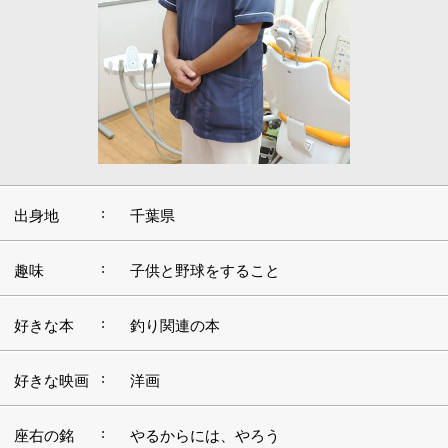
:
出身地
千葉県
:
趣味
子供と野球をすること
:
好きな本
釣り関連の本
:
好きな映画
洋画
:
座右の銘
やるからには、やろう
:
好きな音楽
ポップス
:
好きな場所
南国
■自らの体験をもとに歯科医師になり、錦糸町
駅そばに開業
私は、子供の頃から虫歯に悩まされていて、ご近所の歯
医者さんには本当にお世話になりました。入れ歯とイン
プラント以外の治療はほぼ経験しているほどで（笑）、
何度も通っているうちに、歯医者さんの仕事って「何だ
か面白そうだな」と感じるようになったんです。
大学卒業後は、勤務医として経験を積みました。そし