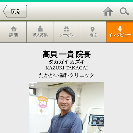
詳 細
求人募集
クーポン
地 図
インタビュー
高貝 一貴 院長
タカガイ カズキ
KAZUKI TAKAGAI
たかがい歯科クリニック