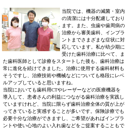
あって、私たちはその手助けをしているのだ、という認
識でいます。
ご自分のお口の中がどんな状態にあるのかを知っていた
だくため、ときには患者さんに手鏡をお渡しして、治療
の様子を見ていただくこともありますね。私は、初診の
患者さんにはとくに「笑わせたい」と思って話しかける
タイプですけれど（笑）、一方通行の治療にならないた
めにも、ぜひ患者さんの方からも心に想っていることを
話してもらいたいな、と思います。
■これから受診される患者さんへ
『たかがい歯科クリニック』はJR「錦糸町駅」北口から
徒歩1分、アルカキット錦糸町の向かいにたつビル2階に
あります。来院される患者さんは近隣にお勤めのビジネ
スパーソンが中心となるため、当院は平日夜8時までの
診療時間を、木曜日と金曜日は午後10時までとしていま
す。歯の治療をして痛みがなくなると、そのまま歯科医
院から足が遠のいてしまう、ということもあるでしょ
う。「何となく行きづらいな」と、感じている方もいら
っしゃるかもしれませんが、私は一切気にいたしません
（笑）。長く放っておいたお口の中、こんなことでかか
ってもいいかな？と迷うような症状も、お気軽にご相談
いただきたいと思います。