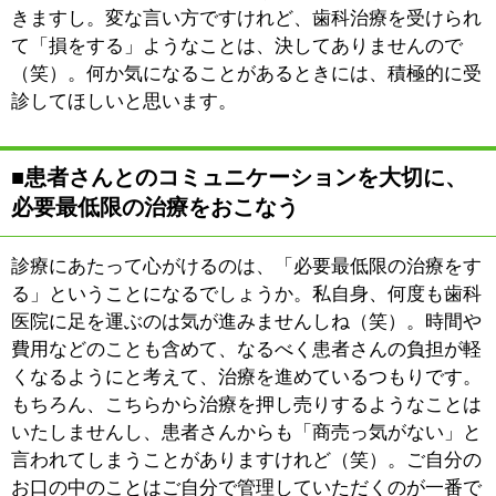
※上記記事は2017年6月に取材したものです。
時間の経過による変化があることをご了承ください。
このページの先頭へ
江戸川区時間
江東区時間
葛飾区時間
|
表示：
PC
モバイル
©
2013 art blue Inc.