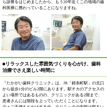
を明るくお迎えするようにしています（笑）。
私自身、幼少期から歯科治療を苦手にしていましたし、
治療の音や薬液臭が苦手とおっしゃる方も多いもので
す。そのため、歯を削るときの音などを少しでも和らげ
てさし上げたいと、以前はヘッドフォンセットなどをご
用意していたのですが、最近はみなさんスマホなどで好
きな曲を楽しんでいらっしゃいますね。歯科治療は決し
て特別なことではありませんし、少しでも楽しい時間で
あった方がいいですよね。どんな時にも、なるべく楽し
く。それが当クリニックのスタイルなんです（笑）。
■歯科用CT・レーザーなどを導入して、質の高
い歯科治療を実践
当院では、機器の滅菌・室内
の清潔には十分配慮しており
ます。また、虫歯や歯周病の
治療から審美歯科、インプラ
ントまでさまざまな症状に対
応しています。私が幼少期に
受けた歯科治療に比べて、ま
た歯科医師として診療をスタートした後も、歯科治療は
常に進化を続けてきました。治療に使用する歯科材料も
そうですし、治療技術や機械などについても格段にレベ