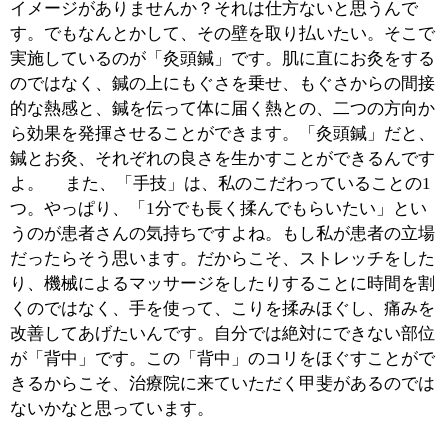
始めるのはここからがベストです。体に無理がいかない
のであれば、運動をしても負担になりませんからね。体
を動かすことを継続できれば痩せていくという流れにな
ります。小さな運動を積み重ねることは、ダイエットに
もそうですが、なにより健康によいのです。身体が元気
だと、心とのバランスもとりやすくなるので、さまざま
な面でプラスに働くでしょう。
■今後の展望についてお話しください。
鍼灸は東洋医学ですが、西洋医学である医学の分野から
も学ぶことはたくさんあります。私は、どちらともを融
合して、それぞれのいい部分を患者さんに還元したいと
思っています。患者さんの中には「実はお医者さんが苦
手で……」とおっしゃる方もいるのですが、患者さんの
ためを思っていない医師はいないんですよと患者さんに
お伝えして、「これは整形外科のお医者さんに診てもら
ったほうがいいですね」ということもあるんですよ。
それから、もっともっと、鍼灸のことを知ってもらいた
い、好きになってもらいたいという想いがあります。そ
のために何ができるのかを、私も日々、考え、実践して
いるところです。みなさんに鍼灸を好きになってほしい
から、私は100％の努力をしていこうと思っています。