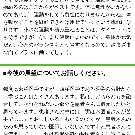
このページの先頭へ
江戸川区時間
江東区時間
葛飾区時間
|
表示：
PC
モバイル
©
2013 art blue Inc.