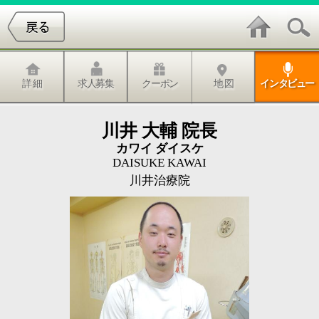
詳 細
求人募集
クーポン
地 図
インタビュー
川井 大輔 院長
カワイ ダイスケ
DAISUKE KAWAI
川井治療院