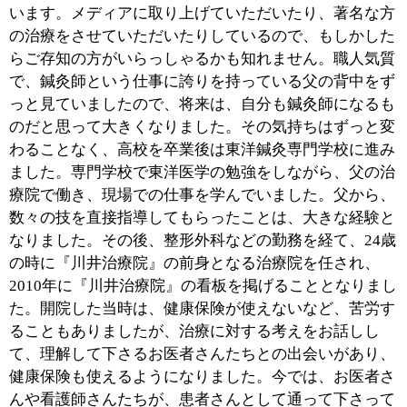
■「灸頭鍼」と「手技」についてお話しくださ
い。
何と言っても、私はこの仕事が好きなんです。だからこ
そ、患者さんにも鍼灸を好きになってもらいたいと思っ
ています。鍼灸というと、なんとなく痛い、怖いという
イメージがありませんか？それは仕方ないと思うんで
す。でもなんとかして、その壁を取り払いたい。そこで
実施しているのが「灸頭鍼」です。肌に直にお灸をする
のではなく、鍼の上にもぐさを乗せ、もぐさからの間接
的な熱感と、鍼を伝って体に届く熱との、二つの方向か
ら効果を発揮させることができます。「灸頭鍼」だと、
鍼とお灸、それぞれの良さを生かすことができるんです
よ。 また、「手技」は、私のこだわっていることの1
つ。やっぱり、「1分でも長く揉んでもらいたい」とい
うのが患者さんの気持ちですよね。もし私が患者の立場
だったらそう思います。だからこそ、ストレッチをした