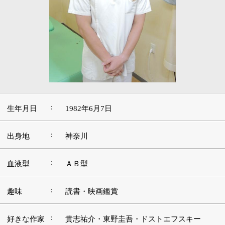
:
生年月日
1982年6月7日
:
出身地
神奈川
:
血液型
ＡＢ型
:
趣味
読書・映画鑑賞
:
好きな作家
貴志祐介・東野圭吾・ドストエフスキー
:
好きな映画
ゴッドファーザー、サイダーハウス・ルール
好きな言
:
葉・座右の
温故知新
銘
好きなアー
:
島谷ひとみ
ティスト
好きな場
:
青森・軽井沢
所・観光地
■「鍼灸師」を志したきっかけ、現在に至る経