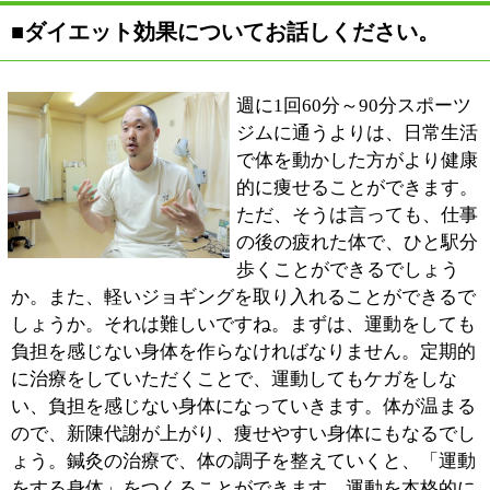
■サイトをご覧になる皆様にメッセージをお願
いします。
「鍼」「お灸」と聞くと、痛くて怖いというイメージが
あるかもしれません。ただ、今の鍼は、柔軟性に富んで
いますし、清潔で、痛みを感じることも少ないのではな
いでしょうか。当院には、先ほどお話した「灸頭鍼」
「マッサージ」の他に、「鍼灸」「集中運動鍼」や「仙
腸関節矯正」など、さまざまな治療法を用意していま
す。最初の問診のときに、痛みや体質などを考慮して、
今後の計画を立てていきますので、どんなことでもご相
談ください。基本的には副作用もありませんし、安心し
て施術していただけると思います。最初は痛みを抱えて
来院なさった患者さんに「気持ちいい」と感じていただ
き、さらに「治療してもらってよかった」と喜んでいた
だけるような治療ができるよう心がけています。治る過
程も大切にしながら、患者さんにとって無理のないペー
スで進めていきたいと思っているので、体に関するさま
ざまなお悩みを、お気軽に話しに来てください。
※上記記事は2014.8に取材したものです。
情報時間の経過による変化などがございます事をご了承
ください。