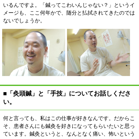
り、機械によるマッサージをしたりすることに時間を割
くのではなく、手を使って、こりを揉みほぐし、痛みを
改善してあげたいんです。自分では絶対にできない部位
が「背中」です。この「背中」のコリをほぐすことがで
きるからこそ、治療院に来ていただく甲斐があるのでは
ないかなと思っています。
■ダイエット効果についてお話しください。
週に1回60分～90分スポーツ
ジムに通うよりは、日常生活
で体を動かした方がより健康
的に痩せることができます。
ただ、そうは言っても、仕事
の後の疲れた体で、ひと駅分
歩くことができるでしょう
か。また、軽いジョギングを取り入れることができるで
しょうか。それは難しいですね。まずは、運動をしても
負担を感じない身体を作らなければなりません。定期的
に治療をしていただくことで、運動してもケガをしな
い、負担を感じない身体になっていきます。体が温まる
ので、新陳代謝が上がり、痩せやすい身体にもなるでし
ょう。鍼灸の治療で、体の調子を整えていくと、「運動
をする身体」をつくることができます。運動を本格的に