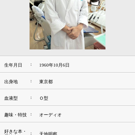
:
生年月日
1960年10月6日
:
出身地
東京都
:
血液型
Ｏ型
:
趣味・特技
オーディオ
好きな本・
:
天地明察
愛読書
:
好きな映画
SF
好きな言
:
葉・座右の
初心忘れず
銘
:
好きな音楽
クラシック
好きな場
:
神社・仏閣
所・観光地
■この道を志したきっかけや現在に至るまでの