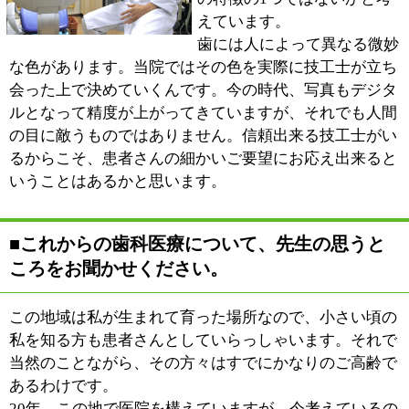
ます。
※上記記事は2012.10に取材したものです。
情報時間の経過による変化などがございます事をご了承
ください。
●歯科●小児歯科●矯正歯科●歯科口腔外科●訪
:
科目
問歯科診療
03-3616-0222
:
TEL
:
休診日
土曜・日曜・祝日
:
最寄駅
八広駅
:
所在地
墨田区東向島5-41-5
:
WEB
http://www.hahoo.jp/~aonuma/
:
診療時間
9：30～13：00 14：30～19：00
:
駐車場
3台有り