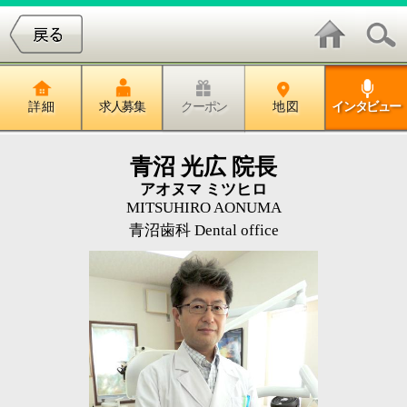
詳 細
求人募集
クーポン
地 図
インタビュー
青沼 光広 院長
アオヌマ ミツヒロ
MITSUHIRO AONUMA
青沼歯科 Dental office