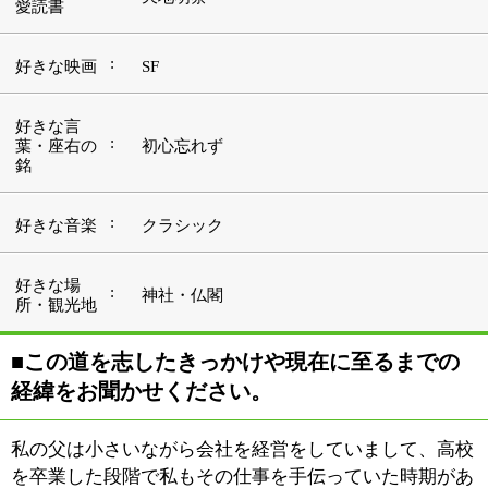
経緯をお聞かせください。
私の父は小さいながら会社を経営をしていまして、高校
を卒業した段階で私もその仕事を手伝っていた時期があ
ります。そこで改めて自分の将来進む道を考えたわけで
すが、1つにはそのまま父親の事業を継ぐということが
あり、もう1つに医療の道に進むという選択肢がありま
した。私には医療系で働いてる友人が多く、接する機会
も多かったため、彼らから刺激を受けて医療の道に進も
うと考えはじめました。
医療といっても色々あるのですが、歯医者さんを選択し
た理由には、小さい頃から「つくる」ということが好き
だったんです。当時は具体的に歯医者さんが何をやる仕
事かということはわかりませんでしたが、それをもって
「向いてるかもしれない」と考えたんです。ただ、私は
高校時代、いわゆる文系のクラスにいましたから、「い
ざ歯医者さんになる」と決めてからの勉強は大変でした
けどね（笑）。
日本歯科大学を卒業し、勤務医を経て平成2年（1990
年）に『青沼歯科』を開院しました。ここは元々自宅だ
った場所になります。人通りも多いとは言えませんし、
正直なところ診療所としてはあまり向いてない場所だと
指摘されたこともあったのですが（苦笑）、やはりここ
は私にとって地元ですから、どうせならば地元の方々に
貢献したいと考えて医院を開くに至りました。