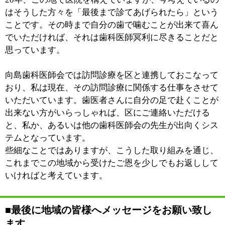
このページの先頭へ
江戸川区時間
江東区時間
葛飾区時間
|
表示：
PC
モバイル
©
2013 art blue Inc.