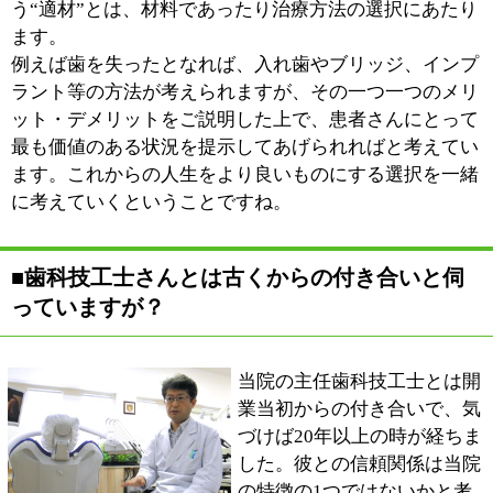
はそうした方々を「最後まで診てあげられたら」という
ことです。その時まで自分の歯で噛むことが出来て喜ん
でいただければ、それは歯科医師冥利に尽きることだと
思っています。
向島歯科医師会では訪問診療を区と連携しておこなって
おり、私は現在、その訪問診療に関係する仕事をさせて
いただいています。歯医者さんに自分の足で赴くことが
出来ない方がいらっしゃれば、区にご連絡いただける
と、私か、あるいは他の歯科医師会の先生が出向くシス
テムとなっています。
些細なことではありますが、こうした取り組みを通じ、
これまでこの地域から受けたご恩を少しでもお返しして
いければと考えています。
■最後に地域の皆様へメッセージをお願い致し
ます。
今の治療は適切なのか？どのような治療を自分は受けれ
ば良いのか？悩まれている方は多いかと思います。当院
ではセカンドオピニオン、サードオピニオンを奨励して
います。1人で悩まず、ご相談だけでもいらしてみてく
ださい。これまでの治療を踏まえた上で、本当に患者さ
んのためになる治療を一緒に考えていきたいと思ってい