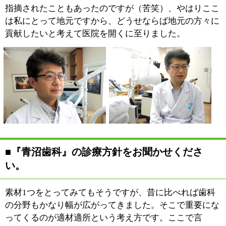
っていますが？
当院の主任歯科技工士とは開
業当初からの付き合いで、気
づけば20年以上の時が経ちま
した。彼との信頼関係は当院
の特徴の1つではないかと考
えています。
歯には人によって異なる微妙
な色があります。当院ではその色を実際に技工士が立ち
会った上で決めていくんです。今の時代、写真もデジタ
ルとなって精度が上がってきていますが、それでも人間
の目に敵うものではありません。信頼出来る技工士がい
るからこそ、患者さんの細かいご要望にお応え出来ると
いうことはあるかと思います。
■これからの歯科医療について、先生の思うと
ころをお聞かせください。
この地域は私が生まれて育った場所なので、小さい頃の
私を知る方も患者さんとしていらっしゃいます。それで
当然のことながら、その方々はすでにかなりのご高齢で
あるわけです。
20年、この地で医院を構えていますが、今考えているの