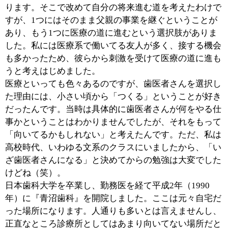
■『青沼歯科』の診療方針をお聞かせくださ
い。
素材1つをとってみてもそうですが、昔に比べれば歯科
の分野もかなり幅が広がってきました。そこで重要にな
ってくるのが適材適所という考え方です。ここで言
う“適材”とは、材料であったり治療方法の選択にあたり
ます。
例えば歯を失ったとなれば、入れ歯やブリッジ、インプ
ラント等の方法が考えられますが、その一つ一つのメリ
ット・デメリットをご説明した上で、患者さんにとって
最も価値のある状況を提示してあげられればと考えてい
ます。これからの人生をより良いものにする選択を一緒
に考えていくということですね。
■歯科技工士さんとは古くからの付き合いと伺