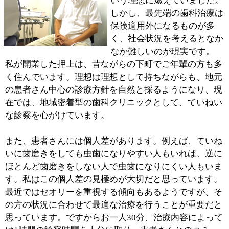
■最後に地域の皆様へメッセージをお願い致し
ます。
歯は予防とメンテナンスが最も重要です。家庭での予防
として出来ることは限られてきますが、患者さんには最
適なアドバイスをさせていただきます。できれば、半年
に一度、もしくは定期的に来院していただき、歯周病や
噛み合わせのチェックなどをきちんと行うことをお勧め
します。そうすることで歯周病や虫歯の予防にもなりま
すし、ご年輩の方なら入れ歯等のメンテナンスも出来ま
す。
口の中、歯は毎日使うものですから、日常的に大事にし
ていただきたいと思います。そして歯科医師が、すべて
治すのではなく、歯科医師に手助けをしてもらう。患者
さんにはそういう意識を持っていただけると嬉しく思い
ます。
※上記記事は2012.7に取材したものです。
情報時間の経過による変化などがございます事をご了承
ください。
このページの先頭へ
江戸川区時間
江東区時間
葛飾区時間