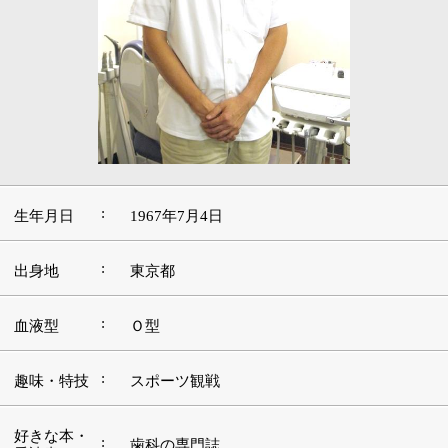
:
生年月日
1967年7月4日
:
出身地
東京都
:
血液型
Ｏ型
:
趣味・特技
スポーツ観戦
好きな本・
:
歯科の専門誌
愛読書
:
好きな音楽
80年代の洋楽
好きな場
:
南国
所・観光地
■この道を志したきっかけや現在に至るまでの
経緯をお聞かせください。
伯父の勧めで歯科医師になりました。小学生の頃から、
歯科医師の伯父に「お前もどうだ」と勧められていまし
た。私はそれを素直に聞いて育ち（笑）、そのまま歯科
医師を目指したという感じです。当時は歯科医院も少な