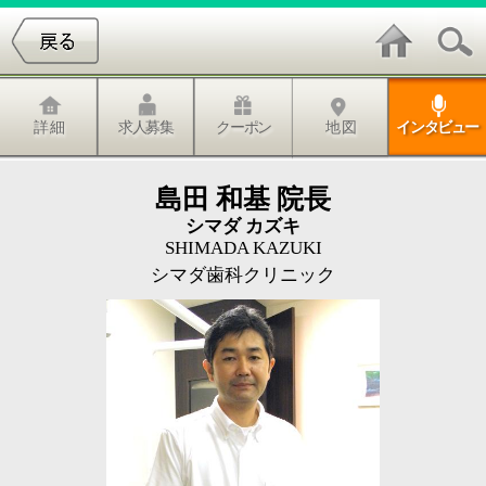
詳 細
求人募集
クーポン
地 図
インタビュー
島田 和基 院長
シマダ カズキ
SHIMADA KAZUKI
シマダ歯科クリニック