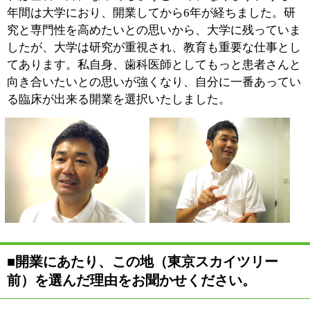
ですから、何のリサーチもせずにここに決めたというの
が正直なところです（笑）。
今では東京スカイツリーが目の前にありますが、この場
所を決めた時は、まだ東京スカイツリーの建設地は最終
決定しておらず、東京スカイツリーが目の前に出来ると
言うことはほとんど意識してなかたんですよ（笑）。
■診察の際に心掛けていることをお聞かせくだ
さい。
開業当初は大学時代に培って
きた最先端の歯科治療を、と
いう理想に燃えていました。
しかし、最先端の歯科治療は
保険適用外になるものが多
く、社会状況を考えるとなか
なか難しいのが現実です。
私が開業した押上は、昔ながらの下町でご年輩の方も多
く住んでいます。理想は理想として持ちながらも、地元
の患者さん中心の診療方針を自然と採るようになり、現
在では、地域密着型の歯科クリニックとして、ていねい
な診察を心がけています。