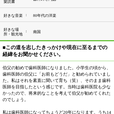
かったので、将来的なことを考えて伯父が勧めてくれた
のでしょう。
私は歯科医師になってちょうど20年になります。うち14
年間は大学におり、開業してから6年が経ちました。研
究と専門性を高めたいとの思いから、大学に残っていま
したが、大学は研究が重視され、教育も重要な仕事とし
てあります。私自身、歯科医師としてもっと患者さんと
向き合いたいとの思いが強くなり、自分に一番あってい
る臨床が出来る開業を選択いたしました。
■開業にあたり、この地（東京スカイツリー
前）を選んだ理由をお聞かせください。
大学を辞めてすぐに開業しようとした私は、東京の路線
図を眺めてみました。何の土地勘もなく、でも半蔵門線
と浅草線がつながっている「押上」という地名を見たと
き、何故だか「ここに行ってみよう」と思ったんです。