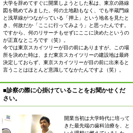
また、患者さんには個人差があります。例えば、ていね
いに歯磨きをしても虫歯になりやすい人もいれば、逆に
ほとんど歯磨きをしない人で虫歯になりにくい人もいま
す。私はこの個人差の見極めが大切だと思っています。
最近ではセオリーを重視する傾向もあるようですが、そ
の方の状況に合わせて最適な治療を行うことが重要だと
思っています。ですからお一人30分、治療内容によって
は1時間の診察時間を十分に取り、患者さんとのコミュ
ニケーションを重視し、色々とお話をしながら最適な治
療方法を探っていきます。
■一般歯科に加えて補綴（ほてつ）歯科を専門
としているようですが？
補綴といっても皆さんにはなじみがない言葉だとは思い
ますが、 義歯（入れ歯）や審美的な差し歯、噛み合わ
せ、インプラントなどのことです。一般歯科治療が終わ
って、最終的に入れ歯を入れるとか、噛み合わせを調整
すると言った分野が、補綴歯科の分野になります。
私は社団法人日本補綴歯科学会専門医、日本顎咬合学会
噛み合わせ認定医でもありますので、大学病院での14年
間の経験と合わせて、皆さんの歯の症状に最適な治療を
行っていきます。