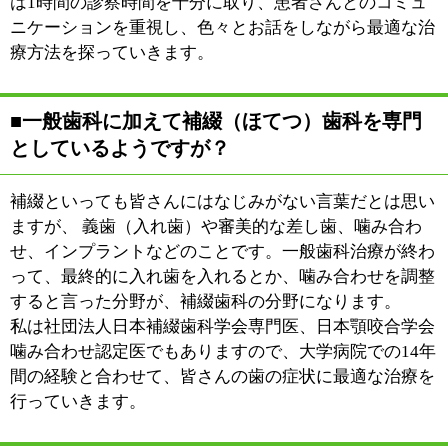
|
表示：
PC
モバイル
©
2013 art blue Inc.