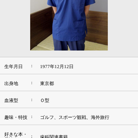
:
生年月日
1977年12月12日
:
出身地
東京都
:
血液型
Ｏ型
:
趣味・特技
ゴルフ、スポーツ観戦、海外旅行
好きな本・
:
歯科関連書籍
愛読書
:
好きな映画
評決のとき、告発
好きな音
:
楽・アーテ
Boyz II Men、サザンオールスターズ
ィスト
好きな場
:
イタリア、ハワイ
所・観光地
■この道を志したきっかけや現在に至るまでの
経緯をお聞かせください。
父が歯科医師をしていまして、その影響を小さい頃より