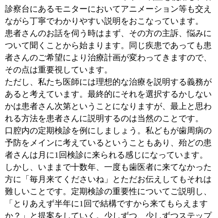
ずはお気軽にご相談ください。
■最後に地域の皆様へメッセージをお願い致し
ます。
クリニックの内観は下町の気安さを残しつつ都会的なク
ール感を配したデザインとなっています。待合室に展示
しているデンタルアートもその1つです。
歯をお造りする際、保険で出来るものと保険外のもの。
どういう違いがあり、コストはどのくらいなのか、患者
さんからしたら気にはなっていてもなかなか聞きにくい
ものだと思うんです。デンタルアートはそのきっかけの
一端になればと考えました。医師だけではなく衛生士や
スタッフに患者さんが気軽に質問出来るような環境を作
っていきたいと思っています。
最先端の医療機器を備え、ほぼ全ての検査を他院へご紹
介することなく当クリニックでおこなうことを可能にし
ています。また、矯正歯科、睡眠時無呼吸症候群といっ
た分野に於いても専門の医師による体制を整え、あらゆ
る患者さんの期待に添えるような歯科医院でありたいと
考えています。
お口に関するお悩みはどんな些細と思われることでもご
相談ください。お口のかかりつけ医として、一生涯、責