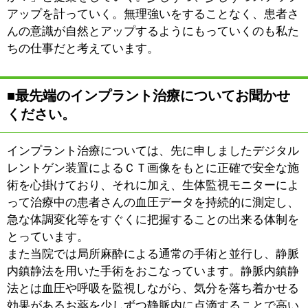
任を持って皆様のお口の管理をさせていただきたいと思
っています。
※上記記事は2012.3に取材したものです。
情報時間の経過による変化などがございます事をご了承
ください。
このページの先頭へ
江戸川区時間
江東区時間
葛飾区時間
|
表示：
PC
モバイル
©
2013 art blue Inc.