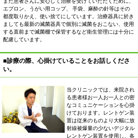
アップを計っていく。無理強いをすることなく、患者さ
んの意識が自然とアップするようにもっていくのも私た
ちの仕事だと考えています。
■最先端のインプラント治療についてお聞かせ
ください。
インプラント治療については、先に申しましたデジタル
レントゲン装置によるＣＴ画像をもとに正確で安全な施
術を心掛けており、それに加え、生体監視モニターによ
って治療中の患者さんの血圧データを持続的に測定し、
急な体調変化等をすぐくに把握することの出来る体制を
とっています。
また当院では局所麻酔による通常の手術と並行し、静脈
内鎮静法を用いた手術をおこなっています。静脈内鎮静
法とは血圧や呼吸を監視しながら、気分を落ち着かせる
効果があるお薬を少しずつ静脈内に点滴することで高い
鎮静効果を得ることの出来る麻酔方法です。
通常の局所麻酔だけでも手術中に痛みを感じることはあ
りませんが、恐怖心や緊張、不安を感じないまま「気づ
いたら終わってる」静脈内鎮静法は、より快適で安全な
手術を可能にします。
おひとりおひとりに最適なインプラント治療をご紹介さ
せていただきますので、インプラントをご希望の方はま