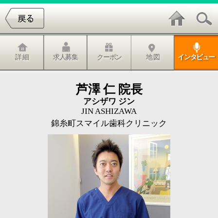
詳 細
求人募集
クーポン
地 図
インタビュー
芦澤 仁 院長
アシザワ ジン
JIN ASHIZAWA
錦糸町スマイル歯科クリニック