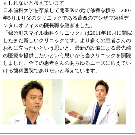
痛くなる前に予防することでご自分の歯を長く保つこと
が可能になります。『錦糸町スマイル歯科クリニック』
ではお子さんからご年配の方に至るまで、その全ての方
になるべく歯を削らず、出来る限り歯を抜かない治療を
実現していきたいと考えています。
当クリニックでは痛みの少ないレーザーを用いた歯周病
治療をおこなっています。レーザーは初期段階の虫歯治
療や知覚過敏、口内炎の治療などにも有用な治療法で
す。他にも、麻酔時の痛みを最大限に抑えた麻酔処置
や、鎮静効果のあるガスを吸入するだけの笑気麻酔など
の処置もおこなっています。いわゆる無痛診療と呼ばれ
るものですが、これを頼りにお越し下さる患者さんも多
いんです。
また患者さんに安心して治療を受けていただくために、
エプロン、うがい用コップ、 手袋、麻酔の針等はその
都度取りかえ、使い捨てにしています。治療器具に於き
ましても最新の滅菌器具で個別に滅菌をおこない、使用
する直前まで滅菌棚で保管するなど衛生管理には十分に
配慮しています。
■診療の際、心掛けていることをお話しくださ
い。