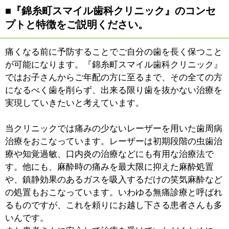
当クリニックでは、来院され
る患者様お一人お一人との密
なコミュニケーションを心掛
けております。レントゲン装
置は従来のものより大幅に放
射線被爆量の少ないデジタル
レントゲン装置を使用し、各
診察台にあるモニターにおいてアニメーション等も交え
ながら丁寧でわかりやすい説明をおこなっています。
患者さんのお話を伺う時はまず、その方の主訴、悩みに
ついて聞くことから始まります。同じ疾患であっても患
者さんのご希望により治療計画が変わってきますので、
その点は重要視しています。
ただし、私たち医師には理想的な治療を説明する義務が
あると考えています。最終的にそれを選択するかしない
かは患者さん次第ということになりますが、最上と思わ
れる方法を患者さんに説明するのは当然のことです。
口腔内の定期検診を例にしましょう。私どもが歯周病の
予防をメインに考えているということもあり、殆どの患
者さんは月に1回検診に来られる感じになっています。
しかし、いままで十数年、一度も歯医者に来てなかった
方に「毎月来てくださいね」とただお伝えしてもそれは
難しいことです。定期検診の重要性についてご説明し、
「とりあえず半年に1回で結構ですから来てもらえます
か？」と提案をしていく。少しずつ、少しずつステップ