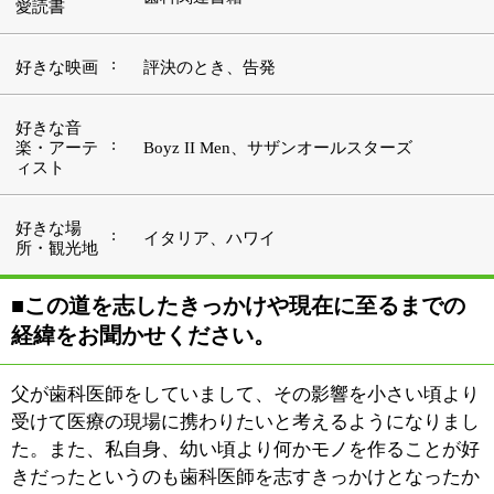
受けて医療の現場に携わりたいと考えるようになりまし
た。また、私自身、幼い頃より何かモノを作ることが好
きだったというのも歯科医師を志すきっかけとなったか
もしれないと考えています。
日本歯科大学を卒業して開業医の元で修養を積み、2007
年5月より父のクリニックである葛西のアシザワ歯科デ
ンタルオフィスの院長職を継ぎました。
『錦糸町スマイル歯科クリニック』は2011年10月に開院
したまだ新しいクリニックです。より多くの患者さんの
お役に立ちたいという思いと、最新の設備による最先端
の医療を提供したいという思いから当クリニックを開院
しました。全ての患者さんのあらゆるニーズに応えてい
ける歯科医院でありたいと考えています。
■『錦糸町スマイル歯科クリニック』のコンセ
プトと特徴をご説明ください。