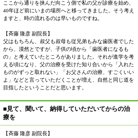
【斉藤 隆彦 副院長】
大学の教授に、「特徴がないことも特徴だ」と言われて
きました。歯科の発展のためには、専門性のある科は必
要です。しかし、開業医となるとまた話は違ってくると
思うのです。専門性を突き詰めるあまり、意図せずとも
患者さんの選択肢を限定してしまうことがままありま
す。公平に、そしてその方に本当に合った医療を提供す
るためには、あえて専門性を打ち出さないことも患者さ
んの利益になると考えています。
■これから受診される患者さんへ
【斉藤 豊彦 院長】
今後は、徐々に息子（副院長）の時代となっていくでし
ょう。私としては息子の考えを柔軟に取り入れながら、
地域の方々の利益となるよう、精一杯力を尽くしていき
たいと思っています。
【斉藤 隆彦 副院長】
歯がボロボロの状態で、見せるのが恥ずかしいと敬遠さ
れる方もおられますが、まずはご相談ください。自身の
お口がどのような状態にあり、治療法としてどんなもの
があるかということを知っていただくことが大切だと思