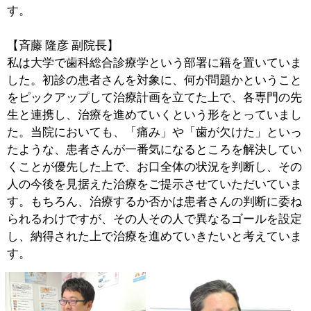
■父から息子、そして孫へと受け継がれていく
歯科医院
【斉藤 豊彦 院長】
私は5人兄妹の末っ子です。父は歯医者で、長男は医科
に進み、長女は歯科の道へと進んでいきました。間の姉
2人は、これまた歯科の家に嫁いでいきましたので、今
思えばそういう流れがあったのでしょう。また高校生の
時には技工（補綴物の制作）の手伝いをしていたもので
すから、それもあって必然的にこの道を選んでいたので
す。
『斉藤歯科医院』は1951年に開業いたしました。当初は
ここから通りを挟んだ向こう側で私の父が診療を始め、
40年ほど前にいまの場所へと移ってきました。そう考え
ますと、時の流れるのは早いものですね。
【斉藤 隆彦 副院長】
父はもちろん、叔父も叔母も従兄弟もみな歯医者でした
から、漠然とですが、子供の頃から「歯医者になるも
の」と考えていたところがありました。それが進学を考
える頃になり、父の治療を受けた知り合いから「入れた
ものがずっと取れない」「お父さんの治療、すごくいい
よ」などと言っていただくことが増え、自然と同じ道を