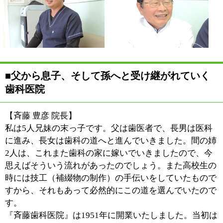
目指したということだと思います。
■見て、聞いて、納得していただいてからの治
療を
【斉藤 隆彦 副院長】
当院では治療前、治療後、そして治療途中の経過を含め
て鏡、または口腔内写真をお撮りし、患者さんにご覧い
ただくようにしています。「ここに虫歯がありますね」
とレントゲンの写真をお見せしても、患者さんとしては
わかりにくいのではないでしょうか。百の言葉を述べる
よりも、写真を直接ご覧いただく方が患者さんは納得し
ていただきやすいと思うのです。
また、実際に問題のある箇所を見ていただくことによ
り、予防の意識を持っていただけるとも考えています。
いくらきれいに治したところで、ケアが行き届かず、ま
た悪くなってしまっては元も子もありません。1つひと
つ、小さなところから意識をしてもらい、ご自分の歯を
守るという心構えを持っていただけたらと考えていま
す。
■専門性に過度にこだわらず、平等に選択肢を
提示していきたい