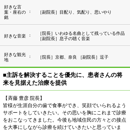
皆様が生涯自分の歯で食事ができ、笑顔でいられるよう
サポートをしていきたい。その思いを胸にこれまで診療
をおこなってきました。今後も地域住民の方々との接点
を大事にしながら診療を続けていきたいと思っていま
す。
【斉藤 隆彦 副院長】
私は大学で歯科総合診療学という部署に籍を置いていま
した。初診の患者さんを対象に、何が問題かということ
をピックアップして治療計画を立てた上で、各専門の先
生と連携し、治療を進めていくという形をとっていまし
た。当院においても、「痛み」や「歯が欠けた」といっ
たような、患者さんが一番気になるところを解決してい
くことが優先した上で、お口全体の状況を判断し、その
人の今後を見据えた治療をご提示させていただいていま
す。もちろん、治療するか否かは患者さんの判断に委ね
られるわけですが、その人その人で異なるゴールを設定
し、納得された上で治療を進めていきたいと考えていま
す。