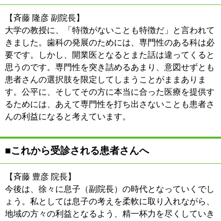
:
駐車場
1台あり
このページの先頭へ
江戸川区時間
江東区時間
葛飾区時間
|
表示：
PC
モバイル
©
2013 art blue Inc.