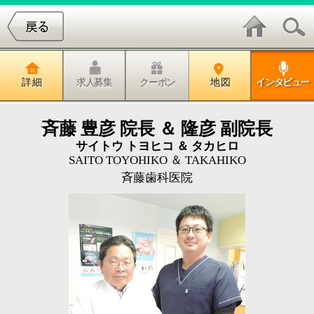
詳 細
求人募集
クーポン
地 図
インタビュー
斉藤 豊彦 院長 ＆ 隆彦 副院長
サイトウ トヨヒコ ＆ タカヒロ
SAITO TOYOHIKO ＆ TAKAHIKO
斉藤歯科医院