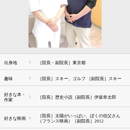
:
出身地
［院長・副院長］東京都
:
趣味
［院長］スキー、ゴルフ ［副院長］スキー
好きな本・
:
［院長］歴史小説［副院長］伊坂幸太郎
作家
［院長］太陽がいっぱい、ぼくの伯父さん
:
好きな映画
（フランス映画）［副院長］2012
好きな言
:
葉・座右の
［副院長］目配り、気配り、思いやり
銘
［院長］いわゆる名曲として残っている作品
:
好きな音楽
［副院長］息子の聴く音楽
好きな観光
:
［院長］京都、奈良 ［副院長］逗子
地
■主訴を解決することを優先に、患者さんの将
来を見据えた治療を提供
【斉藤 豊彦 院長】