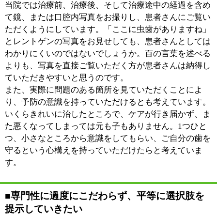
っています。そこから先、治療をするかどうかは、患者
さんにお決めいただくことで、必ずしも治療をしなけれ
ばならないというものではありません。不安なお気持ち
はわかりますが、まず歯科医師に見せることから始めて
いただければと思います。
※上記記事は2019年2月に取材したものです。
時間の経過による変化があることをご了承ください。
:
科目
●歯科●小児歯科●歯科口腔外科
03-3622-2502
:
TEL
:
休診日
土曜午後・日曜・祝日
:
最寄駅
両国駅
:
所在地
墨田区石原1-22-3 サンハイツ両国
:
WEB
https://www.saitoshikaiin.com
:
診療時間
9：00～13：00 14：30～18：00