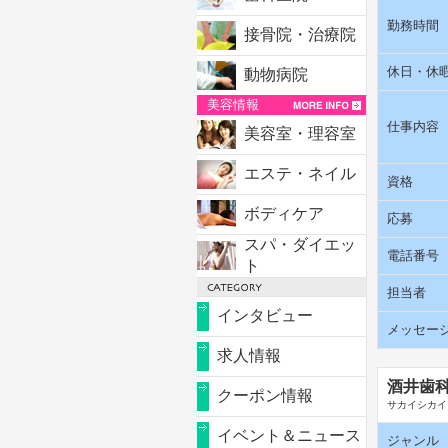
勤務時間
接骨院・治療院
休日・休
動物病院
美容情報
仕事内容
美容室・理容室
エステ・ネイル
資格
ボディケア
応募
スパ・ダイエッ
電話番号
ト
担当者
インタビュー
メッセー
求人情報
酒井歯
クーポン情報
サカイシカイ
イベント＆ニュース
ジャンル