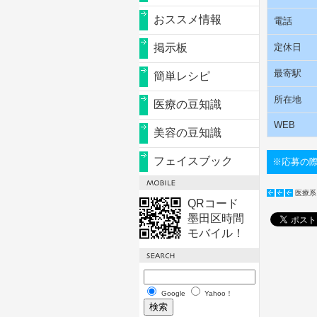
おススメ情報
電話
掲示板
定休日
最寄駅
簡単レシピ
所在地
医療の豆知識
WEB
美容の豆知識
フェイスブック
※応募の
医療系
QRコード
墨田区時間
モバイル！
Google
Yahoo！