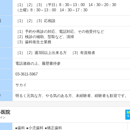
［1］［2］［3］（平日）8：30～13：00 14：30～20：30
（土曜）8：30～13：00 14：30～17：30
暇
［1］［2］［3］応相談
［1］予約や再診の対応、電話対応、その他受付など
［2］検診の補助、型取など、清掃
［3］歯科衛生士業務
［1］［2］週3回以上出来る方 ［3］有資格者
電話連絡の上、履歴書持参
03-3611-5967
サカイ
ジ
明るく元気な方、やる気のある方、未経験者、経験者も歓迎です。
科医院
イン
●歯科 ●小児歯科 ●矯正歯科