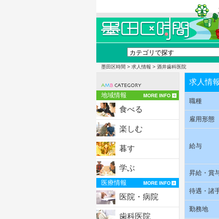
墨田区時間
>
求人情報
> 酒井歯科医院
求人情
地域情報
職種
食べる
雇用形態
楽しむ
給与
暮す
学ぶ
昇給・賞
医療情報
待遇・諸
医院・病院
勤務地
歯科医院