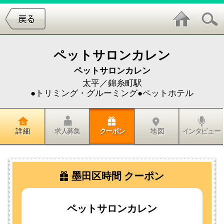
ペットサロンカレン
ペットサロンカレン
太平／錦糸町駅
●トリミング・グルーミング●ペットホテル
詳 細
求人募集
クーポン
地 図
インタビュー
墨田区時間 クーポン
ペットサロンカレン
ペットサロン カレン クーポン
初回美容割引券
トリーミング料金15％OFFにてご利
用出来ます。