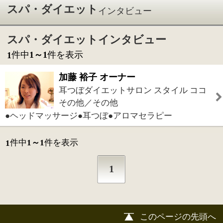
耳つぼダイエットサロン スタイル ココ
その他／その他
●ヘッドマッサージ●耳つぼ●アロマセラピー
件中
1～1
件を表示
1
1
このページの先頭へ
江戸川区時間
江東区時間
葛飾区時間
|
表示：
PC
モバイル
©
2013 art blue Inc.