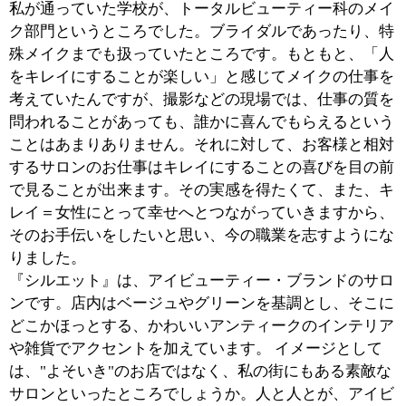
■『美眉』について教えてください。
美眉スタイリングは、12種類の型パターンから眉の幅や
長さ、角度を決定し、濃さやバランスを整えながらその
方に合った美眉アーチに仕上げていきます。眉ってメイ
クするのが1番難しいところなんですよね。それを、
「朝起きたその瞬間からキレイ」というのが美眉の最も
大きなメリットであり、それでいて、ナチュラルな美し
さであることが特徴だと思っています。
美眉スタイリングでは、「どこを生やしていけばいいの
か」「どこを抜くべきなのか」「どう描けばいいのか」
のアドバイスを交え、回を追うごとに理想の眉になるよ
う、段階を踏んで仕上げていきます。また、生える周期
はお年によって変わってきたりもしますし、メイクをす
る方、されない方、あるいはメイクの方法もその人その
人で異なりますから、ライフスタイルを考えて施術をお
こなっていきます。"あなたの眉"というものを、『シル
エット』で再発見していただきたいと思っています。