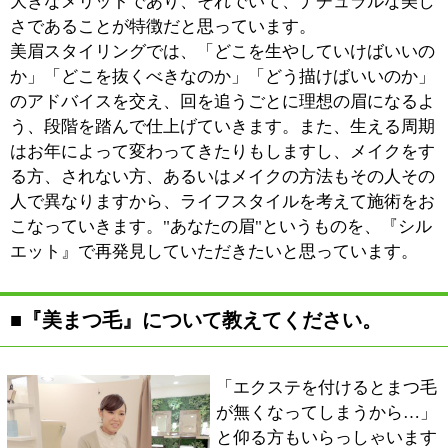
ルギー性のトラブルを回避することにつながっていきま
す。相応の技術力がなければ出来ないことであり、『シ
ルエット』では、厳しい技術審査をクリアしたスタイリ
ストのみが施術をおこなっています。
■施術に掛かる時間をどのように過していただ
きたいとお考えですか？
眉とまつ毛を同時進行でおこなうコースもあり、こちら
ですと施術が2時間に及ぶことがあります。様々な方針
を掲げられたブランドさんがありますが、時間と空間に
ゆとりをもち、お客様にゆったりと過していただきたい
というのが我々の思いです。当店ではその思いをアシス
トしてくれるアイテムとして、ベッドや枕、脚枕にテン
ピュールのオリジナルを使わせていただいています。ど
うぞ気兼ねなく、ゆっくりとお眠りいただきたいと思っ
ています。 キレイが幸せをもたらすのと同じく、リラ
ックスした時間を過していただくことも、ひと時の幸せ
に他なりません。1ヶ月に1回、贅沢な時間を過していた
だけるよう、極上のビューティーとリラックスをご用意
して皆様をお待ちしています。
■最後に地域の皆様にメッセージをお願いしま