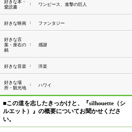
ルエット）』の概要についてお聞かせくださ
い。
私が通っていた学校が、トータルビューティー科のメイ
ク部門というところでした。ブライダルであったり、特
殊メイクまでも扱っていたところです。もともと、「人
をキレイにすることが楽しい」と感じてメイクの仕事を
考えていたんですが、撮影などの現場では、仕事の質を
問われることがあっても、誰かに喜んでもらえるという
ことはあまりありません。それに対して、お客様と相対
するサロンのお仕事はキレイにすることの喜びを目の前
で見ることが出来ます。その実感を得たくて、また、キ
レイ＝女性にとって幸せへとつながっていきますから、
そのお手伝いをしたいと思い、今の職業を志すようにな
りました。
『シルエット』は、アイビューティー・ブランドのサロ
ンです。店内はベージュやグリーンを基調とし、そこに
どこかほっとする、かわいいアンティークのインテリア
や雑貨でアクセントを加えています。 イメージとして
は、"よそいき"のお店ではなく、私の街にもある素敵な
サロンといったところでしょうか。人と人とが、アイビ
ューティーを通してつながっていく、あたたかなサロン
でありたいと思っています。