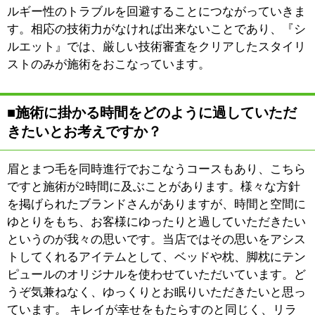
江戸川区時間
江東区時間
葛飾区時間
|
表示：
PC
モバイル
©
2013 art blue Inc.