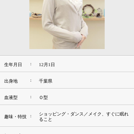
:
生年月日
12月1日
:
出身地
千葉県
:
血液型
Ｏ型
ショッピング・ダンス／メイク、すぐに眠れ
:
趣味・特技
ること
好きな本・
:
ワンピース、進撃の巨人
愛読書
:
好きな映画
ファンタジー
好きな言
:
葉・座右の
感謝
銘
:
好きな音楽
洋楽
好きな場
:
ハワイ
所・観光地
■この道を志したきっかけと、『silhouette（シ