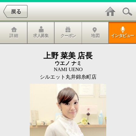
詳 細
求人募集
クーポン
地 図
インタビュー
上野 菜美 店長
ウエノ ナミ
NAMI UENO
シルエット丸井錦糸町店