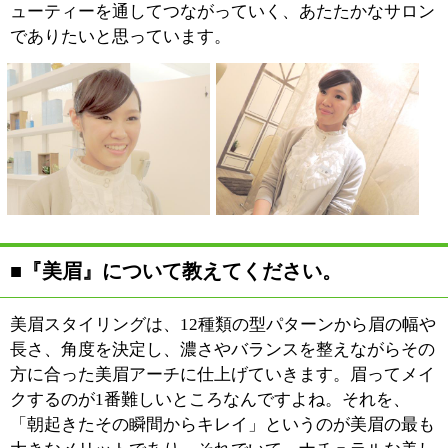
■『美まつ毛』について教えてください。
「エクステを付けるとまつ毛
が無くなってしまうから…」
と仰る方もいらっしゃいます
が、当店では自まつ毛1本に
対して1本単位で付けさせて
いただいておりますので、決
して「まつ毛が無くなってし
まう」というようなことはありません。この付け方であ
れば、逆にビューラーのほうがまつ毛に掛かる負担が大
きいというのが本当のところなんです。
当店においては、10種類以上からあるカラーエクステが
とても好評をいただいています。カラーは差し色として
使うのが一般的ですね。例えば、やわらかい印象を与え
るために茶色をニュアンスとして入れるですとか、白目
をキレイに見せるために青色を入れるといった具合で
す。 それから、珍しいのが黒が入ったグラデーション
タイプです。こちらは、根元が黒で、その先に各色が付
いているというものになります。これを入れますと、ア
イライン効果もあります。また、当店では、全て根元か
ら1、5ミリ間隔を空けてエクステを付けていきます。こ
の方法ですと、アイライン効果はもちろんのこと、アレ