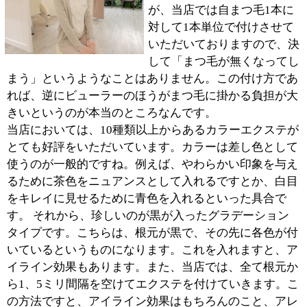
す。
女性の印象の8割、9割が、"目"だと言われています。と
すれば、そこをクリアすることが出来さえすれば、"な
りたい自分"になれる、ということだと思うんです。美
眉で自分らしさを発見し、美まつ毛で、その自分らしさ
をさらにバージョンアップする。『シルエット』は、ア
イビューティーを通じ、女性の幸せを応援していきたい
と考えています。 それから、当店はメンズのお客様が
多いというのも特徴の1つです。カーテンで仕切ること
により、男性も女性もビックリすることなく（笑）、ご
利用が可能です。また、事前に丹念なカウンセリングを
おこなうことで、初めての方の不安を解消すべく努めて
います。どうぞお気軽に来店していただき、なんでもご
相談ください。"なりたい貴方"に出逢うために、私ども
が出来ることを精一杯努めさせていただいたいと思って
います。
※上記記事は2013.11に取材したものです。
情報時間の経過による変化などがございます事をご了承
ください。
このページの先頭へ