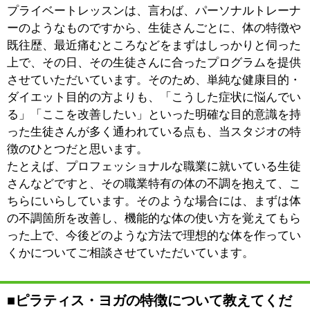
で、実際に当スタジオにも男性の生徒さんも通われてい
ます。大規模なフィットネスクラブのピラティス・ヨガ
教室では、周囲の目が気になるということもあるでしょ
うし、性差から運動感覚や強度について疑問に感じたこ
とがあってもなかなか聞けないこともありますよね。
『文三』では修練を目的としたアスリートレベルのプロ
グラムなども提供させていただいています。
一口に「ピラティス」「ヨガ」といっても、いろいろな
タイプのものがありますので、一度体験して、是非とも
自分の心と体で、その魅力を感じていただければと思い
ます。
■この仕事のやりがいは、どこにありますか？
生徒さんが心身ともに健康になる、そのお手伝いができ
ることです。
体を動かすことはとても楽しいことですし、それによっ
て、生きている喜びを強く実感できます。また、体が健
康になることで、心に余裕が生まれ、感受性が豊かにな
るといったこともあると思います。ピラティスやヨガを
通じて、体が健康になるのはもちろんのこと、そのよう
に心まで豊かになっていただけると、やはりとても嬉し
いですね。
あとは、生徒さんの中には、フィットネスクラブに勤め