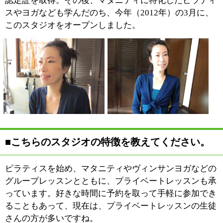
ちらにいらしています。そのような場合には、まずは体
の不調箇所を改善し、機能的な体の使い方を覚えてもら
った上で、今後どのような方法で理想的な体を作ってい
くかについてご相談させていただいています。
■ピラティス・ヨガの特徴について教えてくだ
さい。
ピラティスとヨガの違いや特
徴についてはよく聞かれるの
ですが、ピラティスは科学的
なアプローチに基づく運動
で、ヨガは自然との調和を目
指す、より精神的なものだ
と、私自身は思っています。
ピラティスとヨガは、そもそもの成り立ちや目指すゴー
ル、そして指導方法などもまったく異なるものなのです
が、初めていらっしゃる生徒さんの中には、そのあたり
がごっちゃになっている方もいますので、まずはお話を
伺った上で、ピラティスかヨガか、目的に合った方をご
案内させていただいています。
また、ピラティス・ヨガというと、女性のための運動と
いうイメージが強いかもしれません。しかしそれは誤解