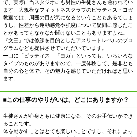
す。
※上記記事は2012.11に取材したものです。
情報時間の経過による変化などがございます事をご了承
ください。
このページの先頭へ
江戸川区時間
江東区時間
葛飾区時間
|
表示：
PC
モバイル
©
2013 art blue Inc.