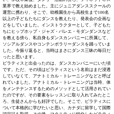
■こちらのスタジオの特徴を教えてください。
ピラティスを始め、マタニティやヴィンサンヨガなどの
グループレッスンとともに、プライベートレッスンも承
っています。好きな時間に予約を取って手軽に参加でき
ることもあって、現在は、プライベートレッスンの生徒
さんの方が多いですね。
プライベートレッスンは、言わば、パーソナルトレーナ
ーのようなものですから、生徒さんごとに、体の特徴や
既往歴、最近痛むところなどをまずはしっかりと伺った
上で、その日、その生徒さんに合ったプログラムを提供
させていただいています。そのため、単純な健康目的・
ダイエット目的の方よりも、「こうした症状に悩んでい
る」「ここを改善したい」といった明確な目的意識を持
った生徒さんが多く通われている点も、当スタジオの特
徴のひとつだと思います。
たとえば、プロフェッショナルな職業に就いている生徒
さんなどですと、その職業特有の体の不調を抱えて、こ