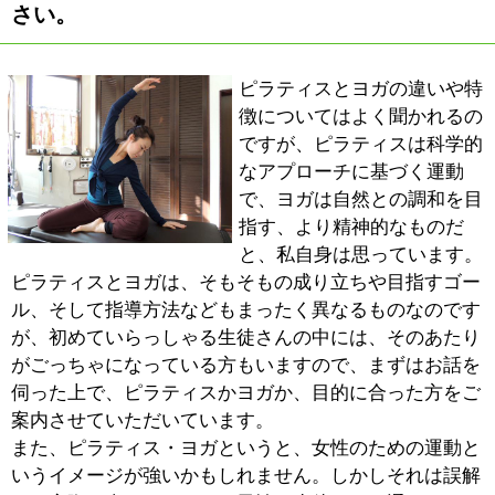
ていた頃からの長いお付き合いの方や、わざわざ千葉県
から通われている方などもいらっしゃいます。そうした
方たちというのは、単にピラティスやヨガを習いたいと
いうのではなく、私の指導（哲学やメッセージを含め
て）を慕って通ってくださっていると思いますので、そ
ういう意味では、指導者冥利につきます。
■最後に、地域の皆様にメッセージをお願いし
ます。
大規模なスタジオにはない、落ち着いた雰囲気が特徴の
スタジオになっていますので、友人宅を訪れる感覚でご
利用いただければと思います。プライベートレッスンで
あれば、周りの目を気にすることなく集中してピラティ
スやヨガに取り組むことができますし、また、悩みやわ
からないことなどがあれば、気兼ねなく相談していただ
くこともできます。ピラティスやヨガに限らず、体を動
かすこと全般に関して、ざっくばらんにお話ができれば
と思っています。可愛いネコちゃんもおりますので、お
気軽にお越しください。
また、当スタジオでは英語による指導も行っていて、外
国人の生徒さんもいらっしゃいます。外国の方がプライ
ベートレッスンを受けられるスタジオというのはまだあ
まり多くないと思いますので、ピラティスやヨガに興味
を持たれた方は、遠慮なくご相談いただければと思いま