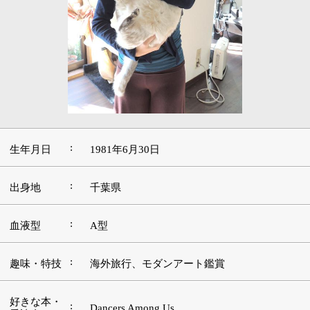
:
生年月日
1981年6月30日
:
出身地
千葉県
:
血液型
A型
:
趣味・特技
海外旅行、モダンアート鑑賞
好きな本・
:
Dancers Among Us
愛読書
:
好きな映画
エクレール・お菓子放浪記
好きな言
All work and no play makes Jack a dull boy.
:
葉・座右の
（よく遊び、よく学べ）
銘
好きな音
民族音楽（キルタンミュージック、ボサノ
:
楽・アーテ
バ、カリプソなど）
ィスト
好きな場
:
メキシコ
所・観光地