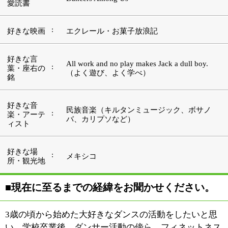
■現在に至るまでの経緯をお聞かせください。
3歳の頃から始めた大好きなダンスの活動をしたいと思
い、学校卒業後、ダンサー活動の傍ら、フィネットネス
業界で教え始めました。主にジュニアダンススクールの
運営に携わり、そこで、幼稚園生から高校生まで100名
以上の子どもたちにダンスを教えたり、発表会の企画な
どをしていました。インストラクターとして、子どもた
ちにヒップホップ・ジャズ・バレエ・モダンダンスなど
を教える傍ら、私自身もダンスカンパニーに所属して、
ソシアルダンスやコンテンポラリーダンスを踊っていま
した。今振り返ると、当時はまさにダンス三昧の毎日だ
ったと思います。
ピラティスと出会ったのは、ダンスカンパニーにいた頃
です。ただ、その頃はピラティスという名前はまだ浸透
していなくて、アナトミカル・トレーニングなどと呼ば
れていました。アナトミカル・トレーニングは当時、体
をメンテナンスするためのメソッドとして活用されてい
たのですが、その要素をレッスンに取り入れてみたとこ
ろ、生徒さんからも好評でした。そこで、ピラティスに
ついて本格的に学びたいと思い、カナダに留学して国際
認定証を取得。その後、マタニティに特化したピラティ
スやヨガなども学んだのち、今年（2012年）の3月に、
このスタジオをオープンしました。