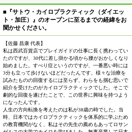
当店はカイロとともにダイエット指導もおこなっていま
す。実は私はアメリからから帰ってきた時、非常にアメ
リカンな体型だったんです（苦笑）。体重にして90キロ
くらいはあったでしょうか。おまけに高血圧、高脂血
症、高コレステロールを抱えていて、「これはいかん」
ということで、妻に本格的なダイエットを施してもらお
うということになったんです。
【佐藤 恵理 ダイエットコーチ】
元々私は客室乗務員をしていて、主人との結婚を機に仕
事を辞めて専業主婦となっていました。ところが主人が
ある日突然、「会社を辞めてカイロプラクターになる、
アメリカに行く」と言い出したんです。でも不思議と不
安はなかったんです。むしろ手に職が付くのであればそ
れも良いのかなって考えて。2人ともポジティブという
か、どこか楽天的なところがあるんでしょうね（笑）。
むしろ不安だったのは日本に帰ってからの主人の体調の
ほうでした。相談の上、キチンと正しいダイエットをし
ていこうということで、日本痩身医学協会の耳つぼダイ
エットのライセンスを取得し、二人三脚でダイエットに
取り組みました。おかげ様で3ヶ月で15キロ近くやせる
ことに成功し、無事、お店のオープンを迎えることが出
来たんです。