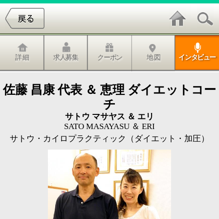
詳 細
求人募集
クーポン
地 図
インタビュー
佐藤 昌康 代表 ＆ 恵理 ダイエットコー
チ
サトウ マサヤス ＆ エリ
SATO MASAYASU ＆ ERI
サトウ・カイロプラクティック（ダイエット・加圧）