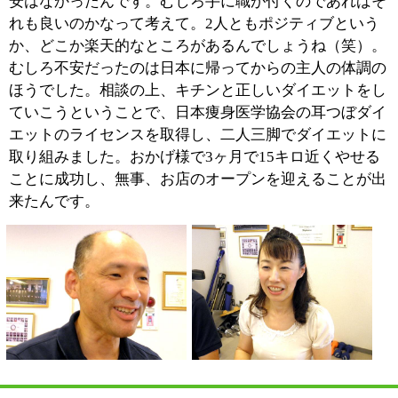
カラダのメンテナンスをさせていただく中で、日常的な
習慣の改善や定期的な運動を組み合せる必要性を私も感
じるようになりました。そこでこのスペースで出来るも
のはないかということでたどり着いたのが加圧トレーニ
ングだったんです。
当店の加圧トレーニングは骨格の矯正やカラダの歪みを
正すカイロと組み合せることで、より一層の運動効果を
得ることが出来ます。メンテナンスと並行しておこなう
ことで、効果が増すということですね。
『サトウ・カイロプラクティック（ダイエット・加
圧）』ではおひとりおひとりの目的に応じた独自のプロ
グラムをお作りし、健康なカラダづくりをサポートして
いきます。
■『加圧フェイストレーニング』とはどんなも
のでしょうか？
【佐藤 昌康 代表】
『加圧フェイストレーニン
グ』。聞き慣れない言葉です
よね（笑）。現代人はコンピ
ューターと向き合うことが多
いせいか、顔の筋肉の動きが