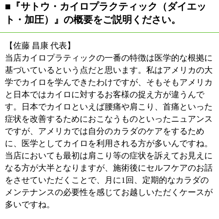
乏しく、顎の発達が遅れてい
る傾向があります。『加圧フェイストレーニング』とは
その名の通り、加圧のベルトを腕に巻き、負荷を掛けた
状態でお顔の筋肉を鍛えていくものです。
施術では私が圧の管理をおこない、妻が表情筋を動かす
トレーニングを指導していきます。皮膚の下の筋肉が発
達してくると自然とお肌にも張りが出てきます。健康で
魅力的な笑顔を是非取り戻していただきたいですね。
■耳つぼダイエットに関して、また指導をされ
る際に心掛けていることをお聞かせください。
【佐藤 恵理 ダイエットコーチ】
主人はダイエットをする前はとにかくすごく食べてたん
です（笑）。例えばお昼にしてもコンビニの大盛り弁当
にプラス、カップヌードルといった具合だったのです
が、それが耳つぼダイエットを試みるようになると、タ
マゴサンド一切れで満足、といったものに食欲が変化し
てきました。
耳つぼダイエットは食欲を抑えるのではなく、正常に戻
してくということを意図しています。3ヶ月間それをき
っちりおこなうことで、カラダの習慣そのものが変化
し、結果としてダイエットに結びつけることが出来るん
です。