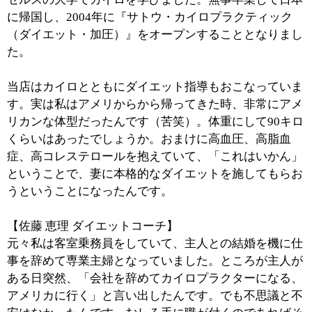
■『サトウ・カイロプラクティック（ダイエッ
ト・加圧）』の概要をご説明ください。
【佐藤 昌康 代表】
当店カイロプラティックの一番の特徴は医学的な根拠に
基づいているという点だと思います。私はアメリカの大
学でカイロを学んできたわけですが、そもそもアメリカ
と日本ではカイロに対するお客様の捉え方が違うんで
す。日本でカイロといえば腰痛や肩こり、首痛といった
症状を改善するためにおこなうものといったニュアンス
ですが、アメリカでは自分のカラダのケアをするため
に、医学としてカイロを利用される方が多いんですね。
当店においても最初は肩こり等の症状を訴えてお見えに
なる方が大半となりますが、施術後にセルフケアのお話
をさせていただくことで、月に1回、定期的なカラダの
メンテナンスの必要性を感じてお越しいただくケースが
多いですね。