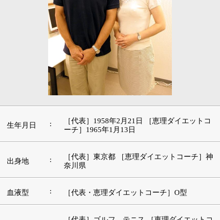
［代表］1958年2月21日 ［恵理ダイエットコ
:
生年月日
ーチ］1965年1月13日
［代表］東京都 ［恵理ダイエットコーチ］神
:
出身地
奈川県
:
血液型
［代表・恵理ダイエットコーチ］O型
［代表］ゴルフ、テニス ［恵理ダイエットコ
:
趣味・特技
ーチ］テニス、旅行
［代表］自己啓発やコミュニケーションに関
好きな本・
:
連する書籍 ［恵理ダイエットコーチ］自己啓
愛読書
発、健康
［代表］ホラー ［恵理ダイエットコーチ］コ
:
好きな映画
メディー
好きな言
［代表］行動と継続 ［恵理ダイエットコー
:
葉・座右の
チ］場数を踏む
銘
好きな音
［代表］Mr.Children、スティング ［恵理ダイ
:
楽・アーテ
エットコーチ］ミスチル、嵐