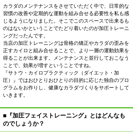
耳つぼダイエットでは施術はもちろん、その方の習慣の
改善も導いていきます。皆さん、最初のカウンセリング
で「何キロ痩せたいんです」と仰るんですが、ダイエッ
トは痩せた後に何をするか、という意識が肝心になりま
す。ただ単に痩せるためのダイエットではなく、より人
生を楽しむためにダイエットがあるということですね。
そこに気づくことでモチベーションが明確になり、ダイ
エットを成功させることが出来るんです。カラダとココ
ロを同時に変えていく。そのために必要な信頼関係を早
い段階で築いていきたいと思っています。
■最後に地域の皆様にメッセージをお願い致し
ます。
【佐藤 昌康 代表】
「カラダの調子がなにかおかしい」「ダイエットをして
もなかなか上手くいかない」「ご主人が高血圧の薬を服
用していて心配」。どんなお悩みでも結構です。気さく
な夫婦二人のお店ですので、遊びにくる感覚でお越しい
ただきたいですね。
【佐藤 恵理 ダイエットコーチ】
ダイエットはご本人はもちろん、一番喜んでくれるのは
ご家族の方です。「ちょっと家族には内緒で・・・」と
いう方もいらっしゃいますが、ご家族に応援してもらっ