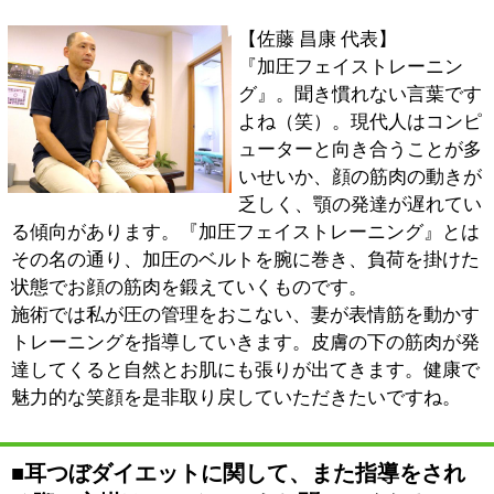
てるってことが励みにもなり、コミュニケーションの1
つにもなり得るということをお知りいただければと思い
ます。ダイエットは孤独なものではありません。私たち
もしっかりとサポートしていきますので、ご興味のある
方は是非足を運んでいただければと思います。
※上記記事は2012.10に取材したものです。
情報時間の経過による変化などがございます事をご了承
ください。
このページの先頭へ
江戸川区時間
江東区時間
葛飾区時間
|
表示：
PC
モバイル
©
2013 art blue Inc.