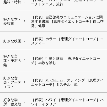
ィスト
好きな場
［代表］ハワイ ［恵理ダイエットコーチ］ハ
:
所・観光地
ワイ、イタリア
■『サトウ・カイロプラクティック（ダイエッ
ト・加圧）』のオープンに至るまでの経緯をお
聞かせください。
【佐藤 昌康 代表】
私は西武百貨店でプレイガイドの仕事に長く携わってい
たのですが、30代に差し掛かる頃から腰がおかしくなり
始めました。すべり症というのですが、一番悪い時には
3分も立って歩けないほどだったんです。様々な治療を
試みたものの回復するには至らず、わらをも掴む思いで
紹介を受けたのがカイロプラクティックでした。そこで
劇的な回復を遂げたことで、この世界に興味を持つよう
になったんです。
人生の方向転換を考えたのは私が38歳の時でした。当
時、日本ではカイロプラクティックを体系的に学ぶため
の教育機関がなく、私はその先生の薦めもあってロサン
ゼルスの大学でカイロを学びました。無事卒業して日本
に帰国し、2004年に『サトウ・カイロプラクティック
（ダイエット・加圧）』をオープンすることとなりまし
た。