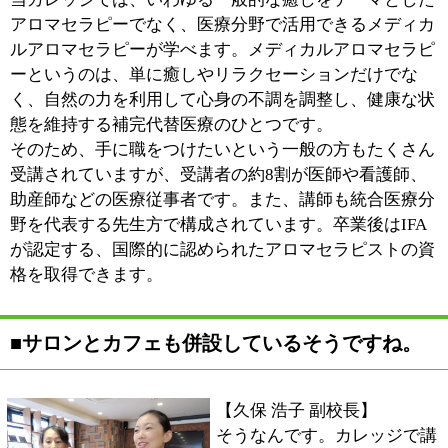
意しています。こちらもスタッフには医療従事者が従事
し、体の不調について気軽にご相談することができま
す。必要であれば、いつでもクリニックで相談を受けら
れます。
■今後の展望をお聞かせください。
【小山 めぐみ 校長】
カレッジのカリキュラムは座学と実習が中心ですが、今
後はクリニックと連携して、実際に患者さまに施術を提
供するカリキュラムを設けたいと思っています。統合医
療クリニックが運営するアロマセラピー・カレッジとい
う強みを、もっとカリキュラムの中に反映させていきた
いですね。
また、トリートメントルームのほうは女性の方の利用が
多いのですが、健康で美しくありたいというご要望が非
常に多くなってきました。セルライトを除去する機器や
脱毛器なども導入し、美容から健康までトータルでサポ
ートできる。そんなトリートメントルームを目指したい
ですね。
カフェについては、とにかくクリニックが運営している
カフェだということをもっと多くの方に知っていただき
たいですね。体調のことを相談できるカフェなんて、ほ
かにはないと思うので。気軽に足を運んで何でも相談し