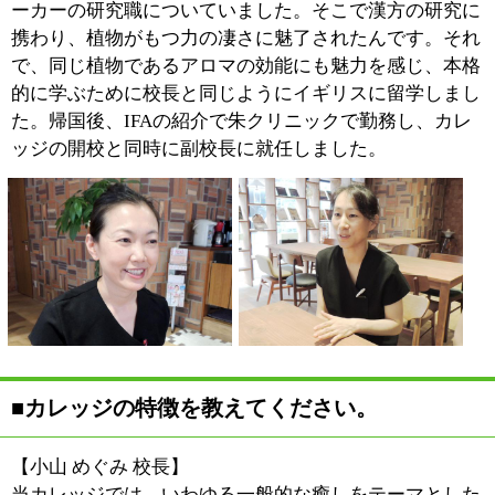
格を取得できます。
■サロンとカフェも併設しているそうですね。
【久保 浩子 副校長】
そうなんです。カレッジで講
義していることをそのまま実
践に移す場として、アロマセ
ラピーを施すトリートメント
ルームを開設しています。
トリートメントルームでは5
台のベッドを完備し、看護師や薬剤師などの医療従事者
とアロマセラピーを熟知したセラピストが施術を提供し
ています。一般的なトリートメントルームと違って問診
に重きを置き、たとえば高血圧という方がいらした場合
は血圧を観察し、詳しい検査が必要だと判断した場合は
クリニックへご案内します。また、精油も40種類そろえ
ていて、一人ひとりの症状に合わせて改善を促す成分を
含んだ精油を使用します。病院に行くほどではないけ
ど、なんだか体調が良くない。そんな方に病院では提供
できないケアを提供しています。
また、カフェは7月にオープンし、一人暮らしの高齢者
の方でも気軽に立ち寄れる場を提供しています。メニュ
ーは体にやさしいものを中心に、食事やデザートをご用