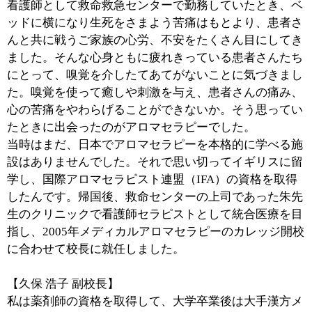
た。帰国後、IFAの紹介で朱クリニックで勤務し、カレ
ッジの開校と同時に副校長に就任しました。
■カレッジの特徴を教えてください。
【小山 めぐみ 校長】
当カレッジでは、いわゆる一般的な癒しをテーマとした
アロマセラピーでなく、医療分野で活用できるメディカ
ルアロマセラピーが学べます。メディカルアロマセラピ
ーというのは、単に癒しやリラクセーションだけでな
く、自然の力を利用して心身の不調を調整し、健康な状
態を維持する補完代替医療のひとつです。
そのため、手に職をつけたいという一般の方もたくさん
受講されていますが、受講者の約8割が医師や看護師、
助産師などの医療従事者です。また、講師も統合医療分
野を代表する先生方で構成されています。卒業後はIFA
が認定する、国際的に認められたアロマセラピストの資