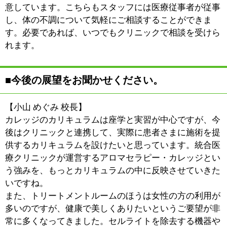
●フェイシャル・美顔●脱毛●アロマセラピー●
:
ジャンル
リンパドレナージュ●痩身
03-5697-2230
:
TEL
:
定休日
祝日
:
最寄駅
その他
:
所在地
墨田区その他葛飾区 亀有 5-28-4
:
WEB
http://www.oriental-ac.jp/therapy
:
営業時間
10：00～20：00
:
駐車場
無
このページの先頭へ
江戸川区時間
江東区時間
葛飾区時間
|
表示：
PC
モバイル