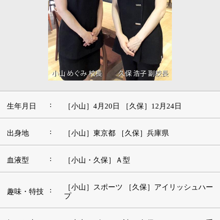
:
生年月日
［小山］4月20日 ［久保］12月24日
:
出身地
［小山］東京都 ［久保］兵庫県
:
血液型
［小山・久保］Ａ型
［小山］スポーツ ［久保］アイリッシュハー
:
趣味・特技
プ
好きな本・
［小山］ビジネス誌 ［久保］エコ・ロハス系
:
愛読書
の雑誌
:
好きな映画
［小山］スライディング・ドア ［久保］洋画
好きな言
:
葉・座右の
［小山］継続は力なり ［久保］一期一会
銘
:
好きな音楽
［小山］クラシック音楽 ［久保］ケルト音楽
好きな場
:
［小山］韓国 ［久保］沖縄
所・観光地
■アロマテラピーに興味をもったきっかけ、現