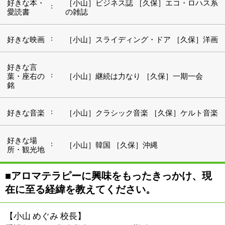
在に至る経緯を教えてください。
【小山 めぐみ 校長】
看護師として救命救急センターで勤務していたとき、ベ
ッドに横になり生死をさまよう苦痛はもとより、患者さ
んと共に戦うご家族の心労、不安をたくさん目にしてき
ました。そんな心身ともに疲れきっている患者さんたち
にとって、嗅覚を介したてあてがないことに気づきまし
た。嗅覚を使って癒しや刺激を与え、患者さんの痛み、
心の苦痛をやわらげることができないか。そう思ってい
たときに出会ったのがアロマセラピーでした。
当時はまだ、日本でアロマセラピーを本格的に学べる施
設はありませんでした。それで思い切ってイギリスに留
学し、国際アロマセラピスト連盟（IFA）の資格を取得
したんです。帰国後、救命センターの上司であった朱先
生のクリニックで看護師セラピストとして統合医療を目
指し、2005年メディカルアロマセラピーのカレッジ開校
に合わせて校長に就任しました。
【久保 浩子 副校長】
私は薬剤師の資格を取得して、大学卒業後は大手漢方メ
ーカーの研究職についていました。そこで漢方の研究に
携わり、植物がもつ力の凄さに魅了されたんです。それ
で、同じ植物であるアロマの効能にも魅力を感じ、本格
的に学ぶために校長と同じようにイギリスに留学しまし