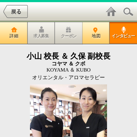
詳 細
求人募集
クーポン
地 図
インタビュー
小山 校長 ＆ 久保 副校長
コヤマ ＆ クボ
KOYAMA ＆ KUBO
オリエンタル・アロマセラピー