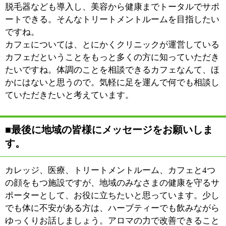
©
2013 art blue Inc.