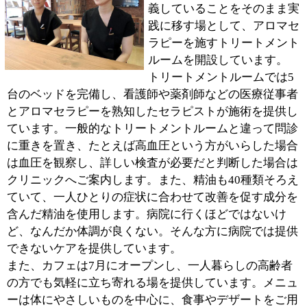
ていただきたいと考えています。
■最後に地域の皆様にメッセージをお願いしま
す。
カレッジ、医療、トリートメントルーム、カフェと4つ
の顔をもつ施設ですが、地域のみなさまの健康を守るサ
ポーターとして、お役に立ちたいと思っています。少し
でも体に不安がある方は、ハーブティーでも飲みながら
ゆっくりお話しましょう。アロマの力で改善できること
もありますし、本格的な治療が必要な場合はすぐにクリ
ニックで受診していただけます。
また、カレッジでは医療従事者以外の方の受講も歓迎し
ています。すでに300名以上の方が卒業して、さまざま
な分野で活躍しています。興味のある方は、ぜひお問い
合わせください。メディカルアロマセラピストとして、
当カレッジから新しい一歩を踏み出していただければと
思います。
※上記記事は2013.6に取材したものです。
情報時間の経過による変化などがございます事をご了承
ください。