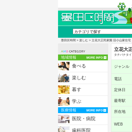
墨田区時間
>
楽しむ
> 立花大正民家園 旧小山家住宅
立花大正
タチバナタイ
地域情報
食べる
ジャンル
楽しむ
電話
暮す
定休日
最寄駅
学ぶ
医療情報
所在地
医院・病院
WEB
歯科医院