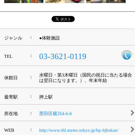
©
2013 art blue Inc.