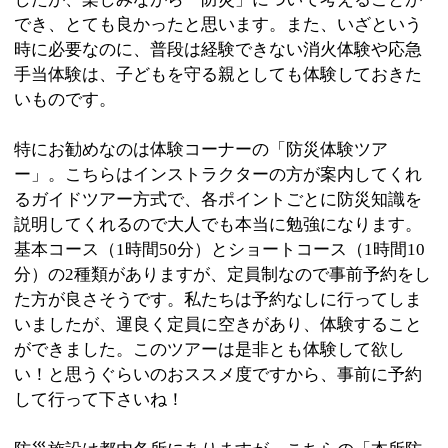
い！と思うぐらいのおススメ度ですから、事前に予約
して行って下さいね！
防災施設は都内各所にありますが、こちらの「本所防
災館」は最も体験内容が充実していて、ピカイチの防
災館です。にもかかわらず、なんと入館料は無料！な
んですよ。
JR総武線・半蔵門線錦糸町駅から徒歩10分、京成押上
線・都営浅草線・東武伊勢崎線・半蔵門線の押上駅か
ら徒歩10分。訪れやすい立地ですので、是非、一度足
を運んで見て下さい！
※上記記事は墨田区時間スタッフにより取材掲載され
たものです。
個人の主観的な評価や情報時間の経過による変化など
がございます事をご了承ください。