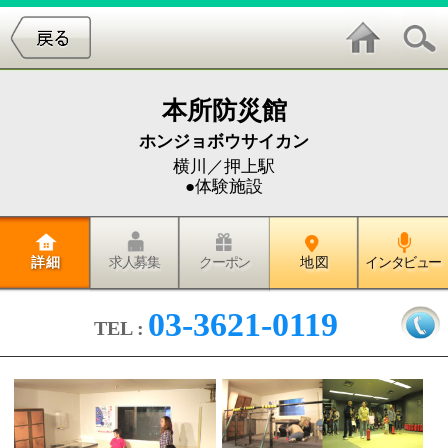
本所防災館
ホンジョボウサイカン
横川／押上駅
●体験施設
詳 細
求人募集
クーポン
地 図
インタビュー
03-3621-0119
TEL :
模擬災害を体験しながら学ぶことができる、今、人気
の体験型スポット「本所防災館」に行ってきました！
東京都内にある防災館の一つでもある「本所防災館」