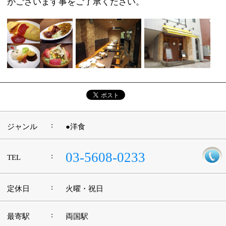
江戸川区時間
江東区時間
葛飾区時間
|
表示：
PC
モバイル
©
2013 art blue Inc.