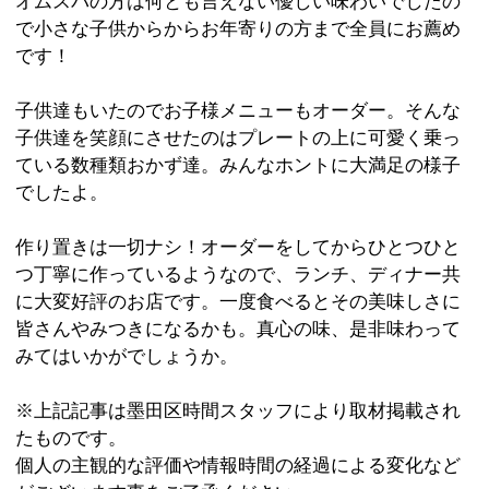
:
ジャンル
●洋食
03-5608-0233
:
TEL
:
定休日
火曜・祝日
:
最寄駅
両国駅
:
所在地
墨田区亀沢1-3-8 宮本ビル1F
:
WEB
:
営業時間
11：00～14：00 17：30～21：00
:
駐車場
無
このページの先頭へ