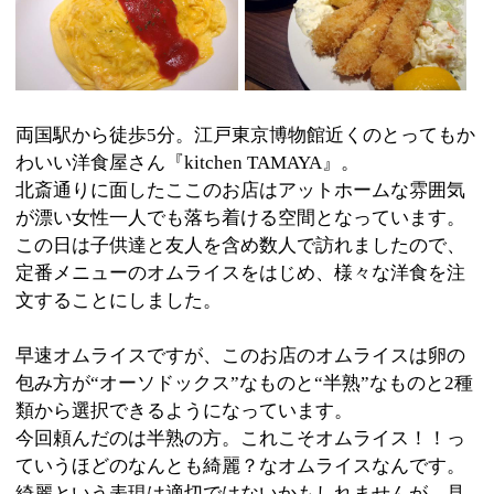
が漂い女性一人でも落ち着ける空間となっています。
この日は子供達と友人を含め数人で訪れましたので、
定番メニューのオムライスをはじめ、様々な洋食を注
文することにしました。
早速オムライスですが、このお店のオムライスは卵の
包み方が“オーソドックス”なものと“半熟”なものと2種
類から選択できるようになっています。
今回頼んだのは半熟の方。これこそオムライス！！っ
ていうほどのなんとも綺麗？なオムライスなんです。
綺麗という表現は適切ではないかもしれませんが、見
た目が本当に綺麗で食べるのが勿体ないぐらい。
（笑）
しかもとっても美味しい！！ふわっふわでトロ～リ玉
子がとっても甘いんです。更にボリューム満点のチキ
ンライス。大人も子供も絶対満足の一品です。
続いてエビフライとカニクリームコロッケのセット。
大きなエビフライは存在感たっぷりでプリップリの海
老さんでした。そしてクリームコロッケ。衣はカラリ
の中トロリといった感じでエビフライに負けないくら
い。
セットメニューはライスとスープがセットになってい
ます。+100円で大盛りライスにも出来るようです。