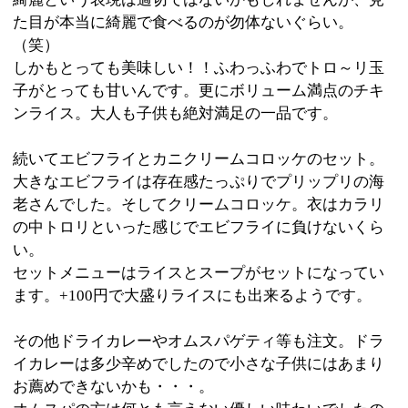
その他ドライカレーやオムスパゲティ等も注文。ドラ
イカレーは多少辛めでしたので小さな子供にはあまり
お薦めできないかも・・・。
オムスパの方は何とも言えない優しい味わいでしたの
で小さな子供からからお年寄りの方まで全員にお薦め
です！
子供達もいたのでお子様メニューもオーダー。そんな
子供達を笑顔にさせたのはプレートの上に可愛く乗っ
ている数種類おかず達。みんなホントに大満足の様子
でしたよ。
作り置きは一切ナシ！オーダーをしてからひとつひと
つ丁寧に作っているようなので、ランチ、ディナー共
に大変好評のお店です。一度食べるとその美味しさに
皆さんやみつきになるかも。真心の味、是非味わって
みてはいかがでしょうか。
※上記記事は墨田区時間スタッフにより取材掲載され
たものです。
個人の主観的な評価や情報時間の経過による変化など
がございます事をご了承ください。