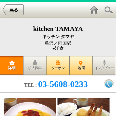
kitchen TAMAYA
キッチン タマヤ
亀沢／両国駅
●洋食
詳 細
求人募集
クーポン
地 図
インタビュー
03-5608-0233
TEL :
両国駅から徒歩5分。江戸東京博物館近くのとってもか
わいい洋食屋さん『kitchen TAMAYA』。
北斎通りに面したここのお店はアットホームな雰囲気