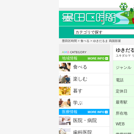
墨田区時間
>
食べる
> ゆきだるま 両国部屋
ゆきだる
ユキダルマ 
地域情報
食べる
ジャンル
楽しむ
電話
暮す
定休日
最寄駅
学ぶ
医療情報
所在地
医院・病院
WEB
歯科医院