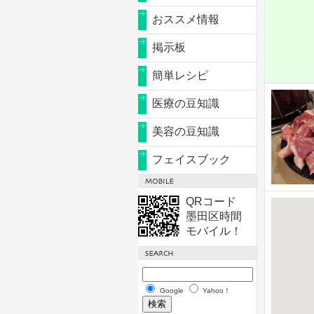
おススメ情報
掲示板
簡単レシピ
医療の豆知識
美容の豆知識
フェイスブック
QRコード
墨田区時間
モバイル！
Google
Yahoo！