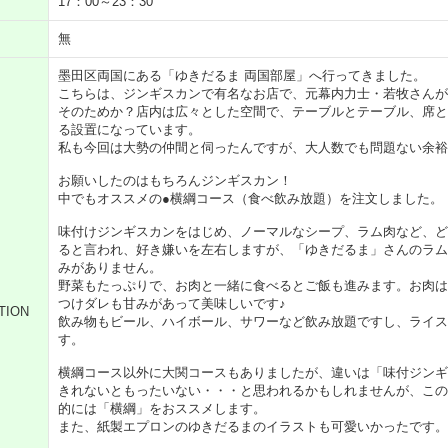
17：00～23：30
無
墨田区両国にある「ゆきだるま 両国部屋」へ行ってきました。
こちらは、ジンギスカンで有名なお店で、元幕内力士・若牧さんが
そのためか？店内は広々とした空間で、テーブルとテーブル、席と
る設置になっています。
私も今回は大勢の仲間と伺ったんですが、大人数でも問題ない余裕
お願いしたのはもちろんジンギスカン！
中でもオススメの●横綱コース（食べ飲み放題）を注文しました。
味付けジンギスカンをはじめ、ノーマルなシープ、ラム肉など、ど
ると言われ、好き嫌いを左右しますが、「ゆきだるま」さんのラム
みがありません。
野菜もたっぷりで、お肉と一緒に食べるとご飯も進みます。お肉は
つけダレも甘みがあって美味しいです♪
TION
飲み物もビール、ハイボール、サワーなど飲み放題ですし、ライス
す。
横綱コース以外に大関コースもありましたが、違いは「味付ジンギ
きれないともったいない・・・と思われるかもしれませんが、この
的には「横綱」をおススメします。
また、紙製エプロンのゆきだるまのイラストも可愛いかったです。