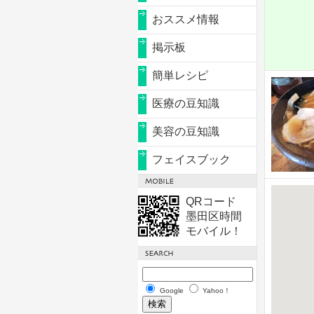
おススメ情報
掲示板
簡単レシピ
医療の豆知識
美容の豆知識
フェイスブック
QRコード
墨田区時間
モバイル！
Google
Yahoo！