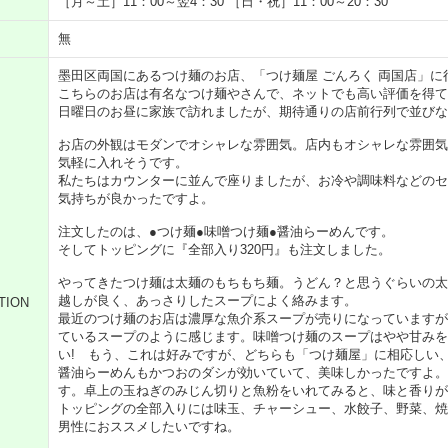
［月～土］11：00～翌4：30 ［日・祝］11：00～20：30
無
墨田区両国にあるつけ麺のお店、「つけ麺屋 ごんろく 両国店」に
こちらのお店は有名なつけ麺やさんで、ネットでも高い評価を得て
日曜日のお昼に家族で訪れましたが、期待通りの店前行列で並びな
お店の外観はモダンでオシャレな雰囲気。店内もオシャレな雰囲気
気軽に入れそうです。
私たちはカウンターに並んで座りましたが、お冷や調味料などのセ
気持ちが良かったですよ。
注文したのは、●つけ麺●味噌つけ麺●醤油らーめんです。
そしてトッピングに『全部入り320円』も注文しました。
やってきたつけ麺は太麺のもちもち麺。うどん？と思うぐらいの太
越しが良く、あっさりしたスープによく絡みます。
TION
最近のつけ麺のお店は濃厚な魚介系スープが売りになっていますが
ているスープのように感じます。味噌つけ麺のスープはやや甘みを
い! もう、これは好みですが、どちらも「つけ麺屋」に相応しい
醤油らーめんもかつおのダシが効いていて、美味しかったですよ。
す。卓上の玉ねぎのみじん切りと魚粉をいれてみると、味と香りが
トッピングの全部入りには味玉、チャーシュー、水餃子、野菜、焼
男性におススメしたいですね。