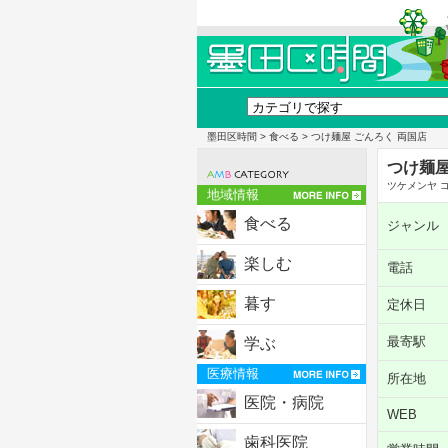
墨田区時間
>
食べる
> つけ麺屋 ごんろく 両国店
つけ麺屋
ツケメンヤ 
地域情報
食べる
ジャンル
楽しむ
電話
暮す
定休日
最寄駅
学ぶ
医療情報
所在地
医院・病院
WEB
歯科医院