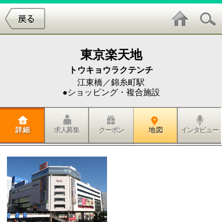
東京楽天地
トウキョウラクテンチ
江東橋／錦糸町駅
●ショッピング・複合施設
詳 細
求人募集
クーポン
地 図
インタビュー
※一部専門店は営業時間が異なります。また情報時間
の経過による変化などがございますので詳しくは店舗
へお問合わせください。