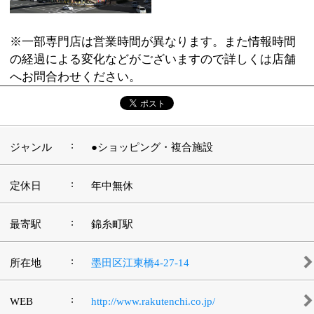
:
ジャンル
●ショッピング・複合施設
:
定休日
年中無休
:
最寄駅
錦糸町駅
:
所在地
墨田区江東橋4-27-14
:
WEB
http://www.rakutenchi.co.jp/
各店舗により営業時間が異なります。詳しく
:
営業時間
は店舗へお問合わせください。
:
駐車場
有
このページの先頭へ
江戸川区時間
江東区時間
葛飾区時間
|
表示：
PC
モバイル
©
2013 art blue Inc.