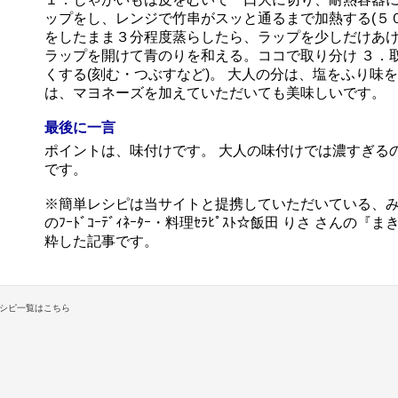
ップをし、レンジで竹串がスッと通るまで加熱する(５０
をしたまま３分程度蒸らしたら、ラップを少しだけあ
ラップを開けて青のりを和える。ココで取り分け ３．
くする(刻む・つぶすなど)。 大人の分は、塩をふり味
は、マヨネーズを加えていただいても美味しいです。
最後に一言
ポイントは、味付けです。 大人の味付けでは濃すぎる
です。
※簡単レシピは当サイトと提携していただいている、
のﾌｰﾄﾞｺｰﾃﾞｨﾈｰﾀｰ・料理ｾﾗﾋﾟｽﾄ☆飯田 りさ さ
粋した記事です。
シピ一覧はこちら