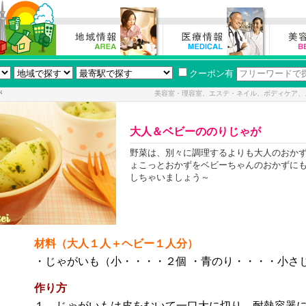
クーポン有
が
美容室・理容室、エステ・ネイル、ボディケア、
大人＆ベビーののりじゃが
野菜は、別々に調理するよりも大人のおかず
ょこっとおかずをベビーちゃんのおかずにも
しちゃいましょう～
材料（大人１人＋ヘビー１人分）
・じゃがいも（小・・・・２個 ・青のり・・・・小さ
作り方
１．じゃがいもは皮をむいて一口大に切り、耐熱容器