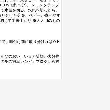
０Ｗで約５分)。 ２．２をラップ
けて水気を切る。水気を切ったら、
取り分けた分を、ベビーが食べやす
を調えて出来上がり ※大人用のもの
ので、味付け前に取り分ければＯＫ
みんなのおいしい☆と笑顔が大好物
んの『まきの亭の簡単レシピ』ブログから抜