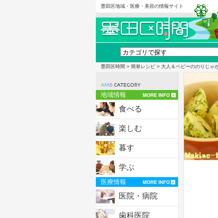
墨田区地域・医療・美容の情報サイト
墨田区時間
>
簡単レシピ
> 大人＆ベビーののりじゃ
地域情報
食べる
楽しむ
暮す
学ぶ
医療情報
医院・病院
歯科医院