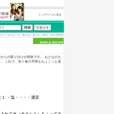
トップページに戻る
スパ・ダイエット、食べる、楽しむ、暮す、学ぶ/墨田区
からの取り分けが簡単です。 おとなのち
。 これで、別々食の手間もちょこっと楽
じ１ ・塩・・・・適宜
に入れて水（大さじ１）をふってラ