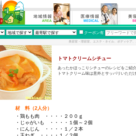
クーポン有
美容室・理容室、エステ・ネイル、ボディケア、
トマトクリームシチュー
あったかほっこりシチューのレシピをご紹
トマトクリーム味は意外とサッパリいただ
材 料（2人分）
・鶏もも肉 ・・・・２００ｇ
・じゃがいも ・・・・１個～２個
・にんじん ・・・・１／２本
・玉ねぎ ・・・・１／２個