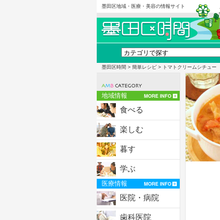
墨田区地域・医療・美容の情報サイト
墨田区時間
>
簡単レシピ
> トマトクリームシチュー
地域情報
食べる
楽しむ
暮す
学ぶ
医療情報
医院・病院
歯科医院