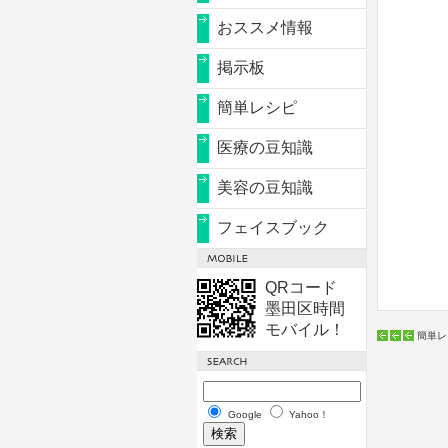
おススメ情報
掲示板
簡単レシピ
医療の豆知識
美容の豆知識
フェイスブック
QRコード
墨田区時間
モバイル！
簡単レ
Google
Yahoo！