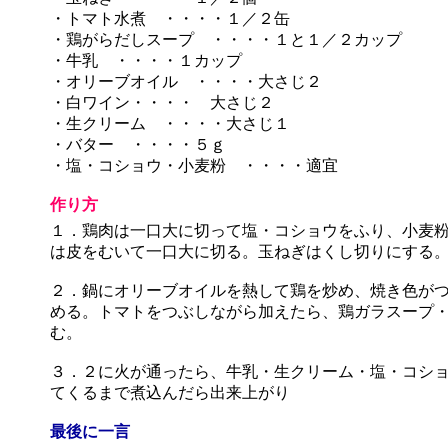
・トマト水煮 ・・・・１／２缶
・鶏がらだしスープ ・・・・１と１／２カップ
・牛乳 ・・・・１カップ
・オリーブオイル ・・・・大さじ２
・白ワイン・・・・ 大さじ２
・生クリーム ・・・・大さじ１
・バター ・・・・５ｇ
・塩・コショウ・小麦粉 ・・・・適宜
作り方
１．鶏肉は一口大に切って塩・コショウをふり、小麦
は皮をむいて一口大に切る。玉ねぎはくし切りにする
２．鍋にオリーブオイルを熱して鶏を炒め、焼き色が
める。トマトをつぶしながら加えたら、鶏ガラスープ
む。
３．２に火が通ったら、牛乳・生クリーム・塩・コシ
てくるまで煮込んだら出来上がり
最後に一言