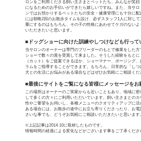
ロンをご利用くださる飼い主さまとペットたち、みんなが笑顔
になるためのお手伝いができたら嬉しいですね。また、当サロ
ンではお預かりするペットたちの安全・健康管理にも十分に配
には朝晩2回のお散歩タイムを設け、必ずスタッフ1人に対して
重にするのはもちろん、その子の性格にあわせてケガのないよ
いただきたいと思います。
■ドッグショーに向けた訓練やしつけなども行って
当サロンのオーナーは専門のブリーダーのもとで修業をした方
ショーで数々の賞を受賞して来ました。そうした経験をもとに
（カット）をご提案できるほか、ショーマナー、ポージング、
ラムをご指導することができます。もちろん、日常的な「しつ
犬との生活にお悩みがある場合などはぜひお気軽にご相談くだ
■最後にサイトをご覧になる皆様にメッセージをお
この場所はオーナーのご実家からも近いこともあり、地域に密
して多くの方々にご利用いただいています。飼い主さまとのカ
性やご要望をお伺いし、各種メニューのクオリティアップに活
ある場合には、お散歩の途中にお立ち寄りくださったり、お電
さいな事でも、どうぞお気軽にご相談いただきたいと思います
※上記記事は2014.10に取材したものです。
情報時間の経過による変化などがございます事をご了承くださ