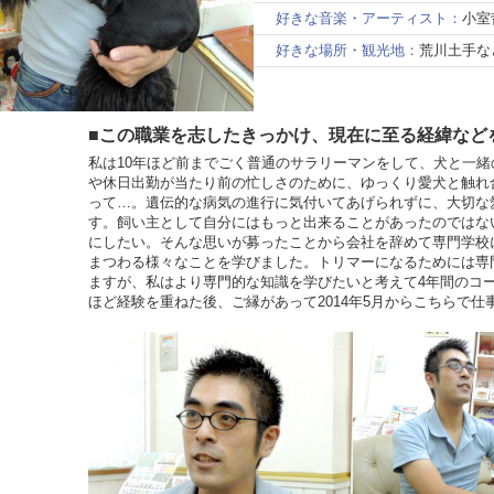
好きな音楽・アーティスト：
小室
好きな場所・観光地：
荒川土手な
■この職業を志したきっかけ、現在に至る経緯など
私は10年ほど前までごく普通のサラリーマンをして、犬と一
や休日出勤が当たり前の忙しさのために、ゆっくり愛犬と触れ
って…。遺伝的な病気の進行に気付いてあげられずに、大切な
す。飼い主として自分にはもっと出来ることがあったのではな
にしたい。そんな思いが募ったことから会社を辞めて専門学校
まつわる様々なことを学びました。トリマーになるためには専
ますが、私はより専門的な知識を学びたいと考えて4年間のコ
ほど経験を重ねた後、ご縁があって2014年5月からこちらで仕