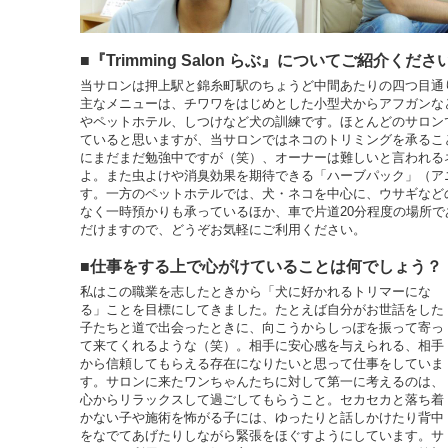
■『Trimming Salon らぶ』についてご紹介くださ
当サロンは押上駅と錦糸町駅のちょうど中間あたりの四つ目通
主なメニューは、チワワをはじめとした小型犬からアフガンな
やペットホテル、しつけなど犬の訓練です。ほとんどのサロン
ていると思いますが、当サロンではネコのトリミングを承るこ
にまだまだ勉強中ですが（笑）、オーナーは難しいと言われる
よ。また虫よけや消臭効果を期待できる「ハーブパック」（ア
す。一方のペットホテルでは、犬・ネコを中心に、ウサギなど
なく一時預かりも承っているほか、車で片道20分程度の場所
だけますので、どうぞお気軽にご利用ください。
■仕事をする上で心がけていることは何でしょう？
私はこの職業を志したときから「犬に好かれるトリマーにな
る」ことを目標にしてきました。たとえば自分がお世話をした
子たちと道で出会ったときに、向こうからしっぽを振って寄っ
て来てくれるような（笑）。相手に安心感を与えられる、相手
から信頼してもらえる存在になりたいと思って仕事をしていま
す。サロンに来たワンちゃんたちに対して第一に考えるのは、
心からリラックスして過ごしてもらうこと。セカセカと落ち着
かない子や施術を怖がる子には、ゆったりと話しかけたり背中
をなでてあげたりしながら緊張をほぐすようにしています。サ