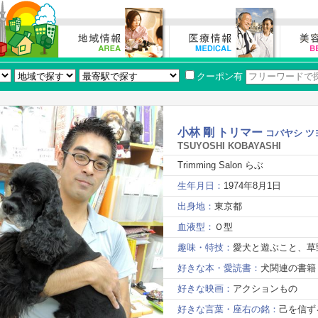
クーポン有
小林 剛 トリマー
コバヤシ ツ
TSUYOSHI KOBAYASHI
Trimming Salon らぶ
生年月日：
1974年8月1日
出身地：
東京都
血液型：
Ｏ型
趣味・特技：
愛犬と遊ぶこと、草
好きな本・愛読書：
犬関連の書籍
好きな映画：
アクションもの
好きな言葉・座右の銘：
己を信ず