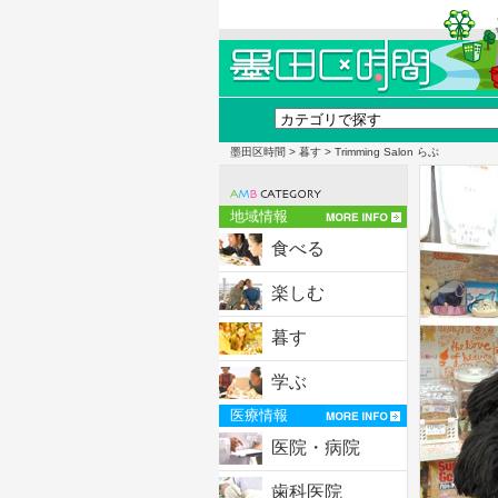
墨田区時間
>
暮す
> Trimming Salon らぶ
地域情報
食べる
楽しむ
暮す
学ぶ
医療情報
医院・病院
歯科医院