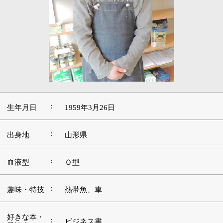
:
生年月日
1959年3月26日
:
出身地
山形県
:
血液型
Ｏ型
:
趣味・特技
熱帯魚、車
好きな本・
:
ビジネス書
愛読書
:
好きな映画
バイオハザード
好きな言
:
葉・座右の
継続は力なり
銘
:
好きな音楽
フォークソング
好きな場
:
箱根
所・観光地
■ペットサロンを開業したきっかけ、経緯を教