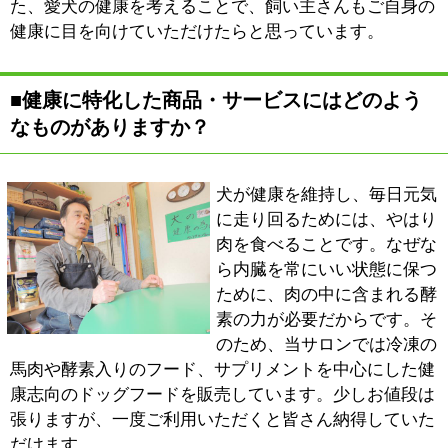
ね。犬にも同じことが言えるんです。
また、先日はアトピーのダックスフントの飼い主さんに
もご利用いただきました。フードやサプリメントの提案
から炭酸泉、オゾンシャワーなどトータルでサービスを
ご利用いただいたのですが、2ヶ月ほどで効果を実感し
ていただけたようです。
血行がよくなれば免疫力も上がります。もちろん、個体
差はありますが、愛犬に病気になりづらい健康的な生活
を送らせたいと考えている飼い主さんは、ぜひご相談く
ださい。
■最後に地域の皆様にメッセージをお願いしま
す。
当サロンではペットホテルのサービスも実施していま
す。最近は全国から集まるスカイツリーの観光客の皆さ
んに、気軽にご利用いただけるプチホテル（一時預か
り）が人気です。ご近所にお住まいの方でも、昼間ペッ
トだけを自宅に置いておけないという方はぜひご利用く
ださい。オプションサービスをご利用いただければ、預
けている間に元気になってお返しすることもできます
よ。
また、当サロンは愛犬が来店する度に元気になる、犬の
健康ステーションをめざして営業しています。今後は酸