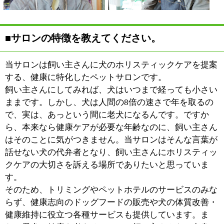
ら内臓を常にいい状態に保つ
ために、肉の中に含まれる酵
素の力が必要だからです。そ
のため、当サロンでは冷凍の
馬肉や酵素入りのフード、サプリメントを中心にした健
康志向のドッグフードを販売しています。少しお値段は
張りますが、一度ご利用いただくと皆さん納得していた
だけます。
また、トリミングのオプションサービスで人気なのが炭
酸泉です。トリミングの後に炭酸泉に10分ほど入ると、
炭酸が皮膚を通して体内に吸収され、全身の血行がよく
なります。犬も人間と同じで血行をよくして体に溜まっ
た老廃物を排出することが、健康維持にとても役立つん
です。そのほかオゾンシャワーやハーブパック、沐浴な
ど、いずれも血行をよくするサービスを提供していま
す。ご利用の際にはぜひお問い合わせください。
■サービスを利用された飼い主さんの反応はい
かがですか？
炭酸泉は一度ご利用いただくと肌の色つや、毛並みが目
に見えて変わってくるので、ご利用いただいた飼い主さ
んには非常に喜ばれます。夜の寝つきが良くなったとい
う飼い主さんもいらっしゃるんですよ。人間もお風呂に
入って血行が良くなれば気持ちよくて眠くなりますよ