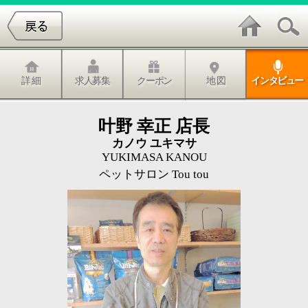
詳 細
求人募集
クーポン
地 図
インタビュー
叶野 幸正 店長
カノウ ユキマサ
YUKIMASA KANOU
ペットサロン Tou tou