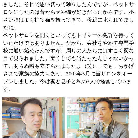
当サロンは飼い主さんに犬のホリスティックケアを提案
する、健康に特化したペットサロンです。
飼い主さんにしてみれば、犬はいつまで経っても小さい
ままです。しかし、犬は人間の8倍の速さで年を取るの
で、実は、あっという間に老犬になるんです。ですか
ら、本来なら健康ケアが必要な年齢なのに、飼い主さん
はそのことに気がつきません。当サロンはそんな言葉が
話せない犬の代弁者となり、飼い主さんにホリスティッ
クケアの大切さを訴える場所でありたいと思っていま
す。
そのため、トリミングやペットホテルのサービスのみな
らず、健康志向のドッグフードの販売や犬の体質改善・
健康維持に役立つ各種サービスも提供しています。ま
た、愛犬の健康を考えることで、飼い主さんもご自身の
健康に目を向けていただけたらと思っています。
■健康に特化した商品・サービスにはどのよう
なものがありますか？
犬が健康を維持し、毎日元気
に走り回るためには、やはり
肉を食べることです。なぜな