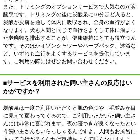
素カプセルの導入（2013年4月開始予定）など、新たな
サービスもスタートさせる予定です。愛犬を家族の一員
としてお考えなら、ぜひその健康にも目を向けてあげて
ください。当サロンが愛犬の健康維持に少しでもお役に
立てれば幸いです。
※上記記事は2013.3に取材したものです。
情報時間の経過による変化などがございます事をご了承
ください。
このページの先頭へ
江戸川区時間
江東区時間
葛飾区時間
|
表示：
PC
モバイル
©
2013 art blue Inc.