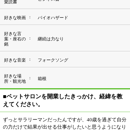
えてください。
ずっとサラリーマンだったんですが、40歳を過ぎて自分
の力だけで結果が出せる仕事がしたいと思うようになり
ました。それで思い切って独立したんですが、ペットサ
ロンにしたのは昔から犬や猫が好きだったからです。小
さい頃はよく捨て猫を拾ってきて、母親に叱られてまし
たね。
ペットサロンを開くといってもトリマーの免許を持って
いたわけではありません。だから、会社をやめて専門学
校に通い始めたんですが、周りの人たちにはすごく変な
目で見られました。宝くじでも当たったんじゃないかっ
て、あらぬ噂も立てられましたよ（笑）。でも、おかげ
さまで家族の協力もあり、2003年5月に当サロンをオー
プンしました。今は妻と息子と私の3人で経営していま
す。
■サロンの特徴を教えてください。