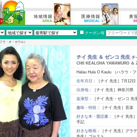
クーポン有
ハラウ・フラ・オ・カウル）
チイ 先生 ＆ ゼンコ 先生
チ
CHII KEALOHA YAMAMURO ＆
Halau Hula O Kaulu （ハ
生年月日：
［チイ 先生］7月12日
出身地：
［チイ 先生］神奈川県 
血液型：
［チイ 先生・ゼンコ 先
趣味・特技：
［チイ 先生］音楽
好きな本・愛読書：
［チイ 先生
手記
好きな映画：
［チイ 先生］グラ
先生］ゴースト