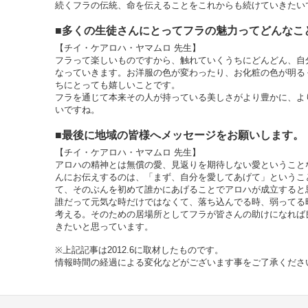
続くフラの伝統、命を伝えることをこれからも続けていきたい
■多くの生徒さんにとってフラの魅力ってどんなこ
【チイ・ケアロハ・ヤマムロ 先生】
フラって楽しいものですから、触れていくうちにどんどん、自
なっていきます。お洋服の色が変わったり、お化粧の色が明る
ちにとっても嬉しいことです。
フラを通じて本来その人が持っている美しさがより豊かに、よ
いですね。
■最後に地域の皆様へメッセージをお願いします。
【チイ・ケアロハ・ヤマムロ 先生】
アロハの精神とは無償の愛、見返りを期待しない愛ということ
んにお伝えするのは、「まず、自分を愛してあげて」というこ
て、そのぶんを初めて誰かにあげることでアロハが成立すると
誰だって元気な時だけではなくて、落ち込んでる時、弱ってる
考える。そのための居場所としてフラが皆さんの助けになれば
きたいと思っています。
※上記記事は2012.6に取材したものです。
情報時間の経過による変化などがございます事をご了承くださ