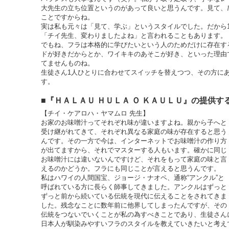
大先生の立ち位置というのがあって良いと思うんです。見て、
ことですからね。
実は私も元々は「見て、学ぶ」というスタイルでした。だから
「チイ先生、変わりましたよね」と言われることもあります。
でもね、フラは本格的に学びたいという人のためだけに存在す
ドが好きだからとか、ワイキキのあそこが好き、といった理由
てませんものね。
生徒さん1人ひとりに合わせてスイッチを替えつつ、その方に
す。
■『ＨＡＬＡＵ ＨＵＬＡ Ｏ ＫＡＵＬＵ』の提供す
【チイ・ケアロハ・ヤマムロ 先生】
お家のお味噌汁ってそれぞれ味が違いますよね。親から子へと
受け継がれてきて、それぞれ異なる家庭の味が存在すると思う
んです。その一方で今は、インターネットでお味噌汁の作り方
が出てますから、それでマスターする人もいます。確かに同じ
お味噌汁には違いないんですけど、それをもって家庭の味と言
えるのかどうか。フラにも同じことが言えると思うんです。
私はハワイの人間国宝、ジョージ・ナオペ、通称“アンクル”と
呼ばれている方に長らく師事してきました。アンクルはずっと
ずっと前から続いている伝統を現代に伝えることをされてきま
した。残念なことに数年前に他界してしまったんですが、その
伝統をつないでいくことが私の為すべきことであり、生徒さん
日本人が馴染みやすいフラのスタイルを教えていきたいと考え