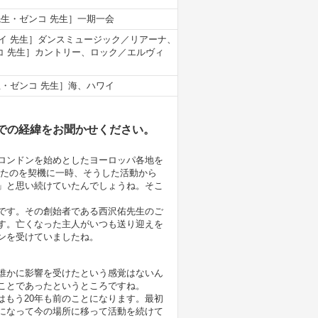
先生・ゼンコ 先生］一期一会
イ 先生］ダンスミュージック／リアーナ、
ンコ 先生］カントリー、ロック／エルヴィ
生・ゼンコ 先生］海、ハワイ
での経緯をお聞かせください。
ロンドンを始めとしたヨーロッパ各地を
れたのを契機に一時、そうした活動から
」と思い続けていたんでしょうね。そこ
です。その創始者である西沢佑先生のご
す。亡くなった主人がいつも送り迎えを
ンを受けていましたね。
誰かに影響を受けたという感覚はないん
ことであったというところですね。
はもう20年も前のことになります。最初
になって今の場所に移って活動を続けて