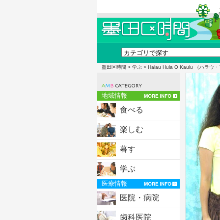
墨田区時間
>
学ぶ
> Halau Hula O Kaulu （
地域情報
食べる
楽しむ
暮す
学ぶ
医療情報
医院・病院
歯科医院