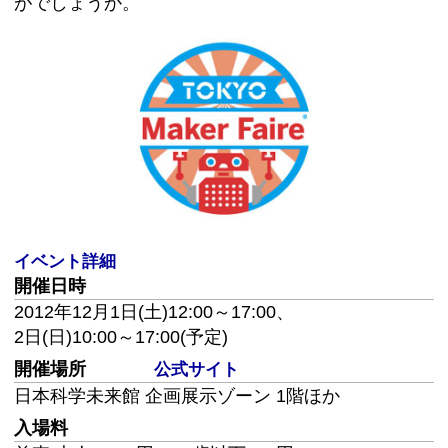
イベント詳細
開催日時
2012年12月1日(土)12:00～17:00、
2日(日)10:00～17:00(予定)
開催場所
公式サイト
日本科学未来館 企画展示ゾーン 1階ほか
入場料
前売 大人1,000円、18歳以下500円
当日 大人1,500円、18歳以下700円
(チケットはプレイガイドにて9月下旬から発売開始)
主催
株式会社オライリージャパン
共催
日本科学未来館
問い合わせ先
日本科学未来館
Tel: 03-3570-9151(代表)
http://makezine.jp/